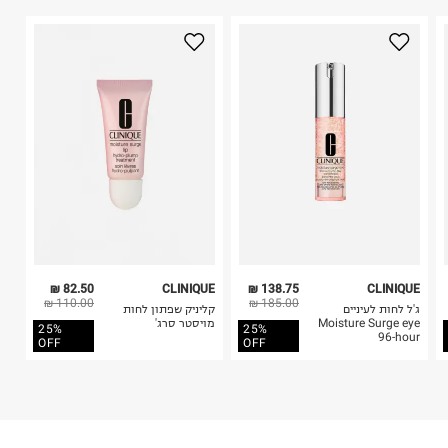
היבואן
2. לא ניתן להחזיר חולצות בי"ס מודפסות בהדפסה אישית.
אלקליל בע"מ
3. מוצרי טיפוח ניתן להחזיר סגורים באריזתם המקורית
הנחושת 4, תל אביב.
בלבד. לא ניתן להחזיר לקים.
ח.פ. 513092825
4. לא ניתן להחזיר ויטמינים ותוספי תזונה.
5. יש להחזיר את כל הפריטים עם התוויות.
6. נעליים ניתן להחזיר רק בקופסתם המקורית בלבד.
82.50 ₪
CLINIQUE
138.75 ₪
CLINIQUE
110.00 ₪
185.00 ₪
ג'ל לחות לעיניים
קליניק שפתון לחות
Moisture Surge eye
מויסטר סרג'
25%
25%
96-hour
OFF
OFF