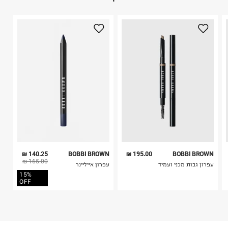
1. לא ניתן להחזיר פריטים שבירים דרך הדואר.
היבואן
2. לא ניתן להחזיר חולצות בי"ס מודפסות בהדפסה אישית.
אלקליל בע"מ
3. מוצרי טיפוח ניתן להחזיר סגורים באריזתם המקורית
הנחושת 4, תל אביב.
בלבד. לא ניתן להחזיר לקים.
ח.פ. 513092825
4. לא ניתן להחזיר ויטמינים ותוספי תזונה.
5. יש להחזיר את כל הפריטים עם התוויות.
6. נעליים ניתן להחזיר רק בקופסתם המקורית בלבד.
140.25 ₪
BOBBI BROWN
195.00 ₪
BOBBI BROWN
165.00 ₪
עפרון גבות מכני ועמיד
עפרון אייליינר
15%
OFF