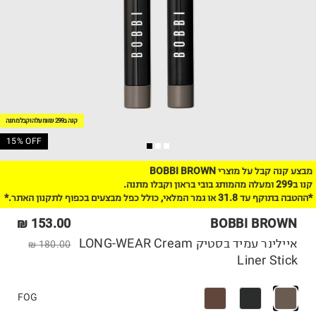
קנה ב299 ₪ ומעלה וקבל מתנה
15% OFF
מבצע קנה קבל על מוצרי BOBBI BROWN
קנו ב299 ומעלה מהמותג בובי בראון וקבלו מתנה.
*ההטבה בתוקף עד 31.8 או גמר המלאי, כולל כפל מבצעים בכפוף לתקנון האתר.*
153.00 ₪
BOBBI BROWN
איילינר עמיד בסטיק LONG-WEAR Cream
180.00 ₪
Liner Stick
FOG