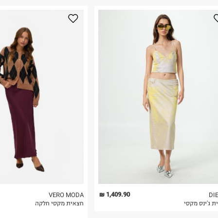
נא על גבי החבילה
רות באתר בלבד
 בלבד. לא ניתן
1,409.90 ₪
VERO MODA
DI
ת ג'ינס מקסי
חצאית מקסי חלקה