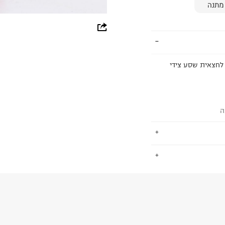
מתנה
whatsapp
facebook
 לחצאית שסע צידי
pinterest
copy link
ה
.
החזרות / החלפות בקליק עם שליח עד הבית ב-14.9 ₪ (במקום ב-19.9
 ללחוץ כאן
.
ום.
למידע נא ללחוץ