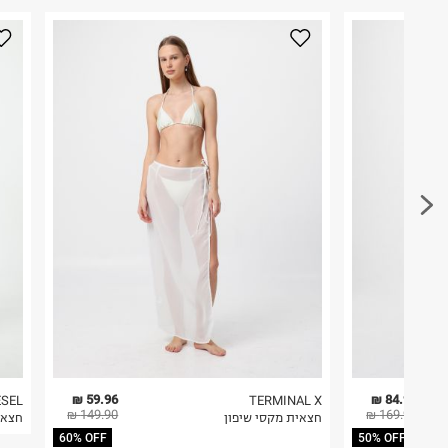
כאן
.
היבואן
לפני החזרת החבילה, חשוב להדביק את מדבקת הגוביי
טרמינל איקס אונליין בע"מ
במקום בו הודבקה הכתובת שלכם.
בית פוקס-רח' החרמון
קריית שדה התעופה
פריטים שבירים יש להחזיר עם שליח דרך ממשק ההחז
ח.פ. 515722536
בהתאם לתנאי השימוש.
חשוב לשים לב:
1. לא ניתן להחזיר פריטים שבירים דרך הדואר.
2. לא ניתן להחזיר חולצות בי"ס מודפסות בהדפסה אישית.
3. מוצרי טיפוח ניתן להחזיר סגורים באריזתם המקורית
להחזיר לקים.
4. לא ניתן להחזיר ויטמינים ותוספי תזונה.
5. יש להחזיר את כל הפריטים עם התוויות.
6. נעליים ניתן להחזיר רק בקופסתם המקורית בלבד.
59.96 ₪
84.95 ₪
ESEL
TERMINAL X
149.90 ₪
169.90 ₪
חצאית מקסי שיפון
חצאי
60% OFF
50% OFF