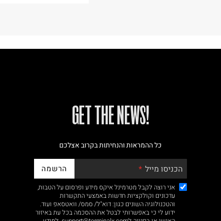
!GET THE NEWS
כל ההמראות והנחיתות בקרוב אצלכם
הרשמה
הכניסו מייל
אני רוצה לקבל מטרמינל איקס מידע ופרסום על הטבות,
עדכונים וקולקציות חדשות באמצעי התקשרות
והטכנולוגיה השונים כגון: דוא"ל/ סמס/ וואטסאפ ועוד.
ידוע לי כי באפשרותי לבטל את ההסכמה בכל עת באיזור
האישי או בפנייה לsupport@terminalx.com. למידע