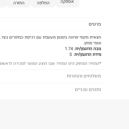
אספקה
החלפה
החזרה
פרטים
חצאית מקסי סרוגה בסגנון מעטפת עם רכיסת כפתורים בצד.
וגומי מותן.
גובה הדוגמן/ית
:
1.74
מידת הדוגמן/ית
:
S
*המחיר המחוק הינו המחיר שבו הוצע המוצר למכירה לראשונ
משלוחים והחזרות
נתונים טכניים
לבחירת בשיטת המשלוח המתאימה לכם,
נא ללחוץ כאן
הזמנתם והתחרטתם?
הרכב בד/חומר
:
100%Polyester
₪) לזמן מוגבל! חינם בהזמנות מעל 500 ₪.
לפרטים נא
ארץ ייצור
:
סין
ניתן גם להחזיר את החבילה דרך דואר ישראל ללא תשל
אין הוראות מיוחדות