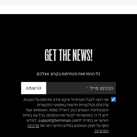
!GET THE NEWS
כל ההמראות והנחיתות בקרוב אצלכם
הרשמה
הכניסו מייל
אני רוצה לקבל מטרמינל איקס מידע ופרסום על הטבות,
עדכונים וקולקציות חדשות באמצעי התקשרות
והטכנולוגיה השונים כגון: דוא"ל/ סמס/ וואטסאפ ועוד.
ידוע לי כי באפשרותי לבטל את ההסכמה בכל עת באיזור
האישי או בפנייה לsupport@terminalx.com. למידע
נוסף על אופן השימוש במידע האישי ראו את
מדיניות
הפרטיות.