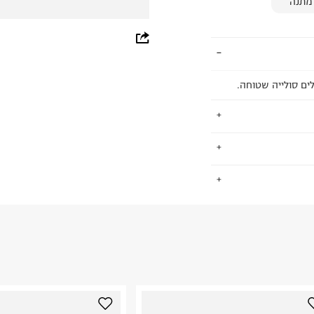
מתנה
whatsapp
facebook
ים סולייה שטוחה.
pinterest
copy link
לאסים שנשארים
.
ור רך שאינו פוגע
החזרות / החלפות בקליק עם שליח עד הבית ב-14.9 ₪ (במקום ב-19.9
 ללחוץ כאן
.
יכה. לסנדלים יש
ום.
למידע נא ללחוץ
י אל חלד הניחנים
נא על גבי החבילה