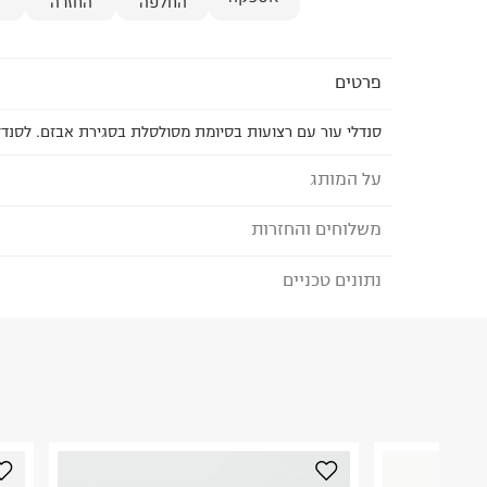
החלפה
החזרה
פרטים
סנדלי עור עם רצועות בסיומת מסולסלת בסגירת אבזם. לסנדל
על המותג
משלוחים והחזרות
Saltwater סנדלי
.סנדלי ילדים בסטנדרטים הגבוהים ביותר, ובדגמים ק
נתונים טכניים
לבחירת בשיטת המשלוח המתאימה לכם,
נא ללחוץ כאן
אתנו מעונה לעונה.
הזמנתם והתחרטתם?
הם מותאמים למבנה האנטומי של כף הרגל ומיוצרים מע
הרכב בד/חומר
:
100% עור
בעור העדין של הילד.
₪) לזמן מוגבל! חינם בהזמנות מעל 500 ₪.
לפרטים נא
ארץ ייצור
:
סין
הסוליה, המאפיינת את הסנדלים מהווה בסיס יציב להל
ניתן גם להחזיר את החבילה דרך דואר ישראל ללא תשל
הוראות כביסה
אבזם מתכוונן להתאמה אישית של כל כף רגל.
כאן
.
הסנדלים מיוצרים מעור טבעי ועמיד למים, ובעלי אבזמ
לפני החזרת החבילה, חשוב להדביק את מדבקת הגוביי
בעמידות גבוהה.