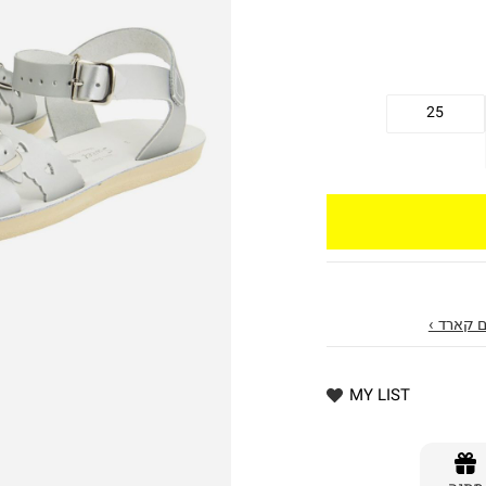
25
 קארד ›
MY LIST