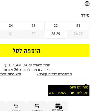
מידה
24
23
22
21
31
30
28-29
26-27
הוספה לסל
חברי מועדון DREAM CARD
בקניה זו ניתן לצבור כ 26 נקודות
התחברות לדרים קארד ›
הצטרפות לדרים
מזמינים היום
מקבלים ביום העסקים הבא
1
אספקה