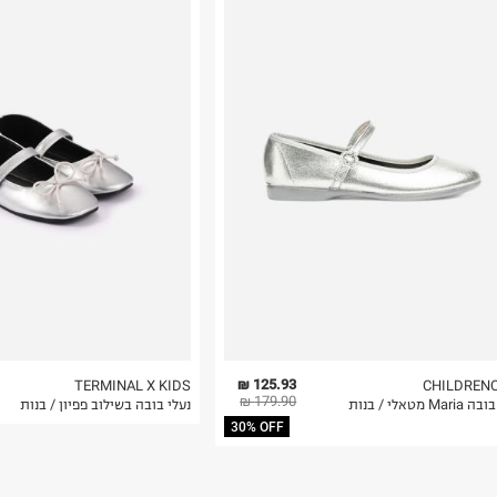
י, שממשיך להיות רלוונטי
רות באתר בלבד
 בלבד. לא ניתן
125.93 ₪
TERMINAL X KIDS
CHILDREN
179.90 ₪
Ma מטאלי / בנות
נעלי בובה בשילוב פפיון / בנות
30% OFF