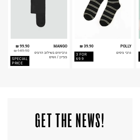
אין לשפשף במקום אחד
לייבש הפוך ובצל
אין לייבש במכונת ייבוש
אסור לגהץ
ניקוי יבש אסור
ללא סחיטה
היבואן
99.90 ₪
MANGO
39.90 ₪
POLLY
וי.אפ.ישראל (אפארל) בע"מ
149.90 ₪
גרבי פסים
גרביונים בשילוב הדפס
3 FOR
העמל 14, ראש עין.
פפיון / נשים
SPECIAL
69.9
ח.פ. 512480740
PRICE
!GET THE NEWS