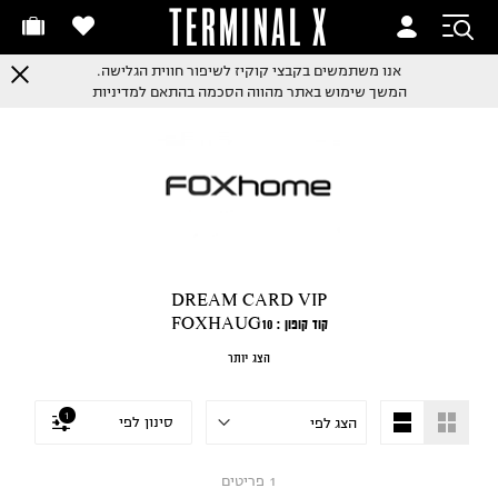
TERMINAL X
אנו משתמשים בקבצי קוקיז לשיפור חווית הגלישה.
המשך שימוש באתר מהווה הסכמה בהתאם למדיניות
DREAM CARD VIP
קוד קופון : FOXHAUG10
10%+ הנחה נוספת על מבצעי החנות
הצג יותר
מותנה בתשלום בכרטיס אשראי - VIP DREAM CARD בלבד. בתוקף עד ה08.08
כולל כפל מבצעים,לאחר הפחתת ההנחה הקיימת,לא כולל מוצרי מזון, חשמל , מארזים
וקטגוריית LAST CHANCE באתרכפוף לתקנון האתר.
1
סינון לפי
1
פריטים