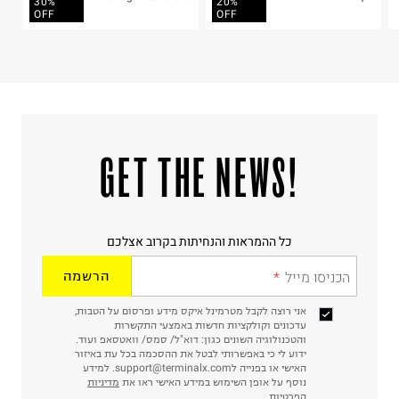
30%
20%
OFF
OFF
!GET THE NEWS
כל ההמראות והנחיתות בקרוב אצלכם
הכניסו מייל
הרשמה
אני רוצה לקבל מטרמינל איקס מידע ופרסום על הטבות,
עדכונים וקולקציות חדשות באמצעי התקשרות
והטכנולוגיה השונים כגון: דוא"ל/ סמס/ וואטסאפ ועוד.
ידוע לי כי באפשרותי לבטל את ההסכמה בכל עת באיזור
האישי או בפנייה לsupport@terminalx.com. למידע
נוסף על אופן השימוש במידע האישי ראו את
מדיניות
הפרטיות.