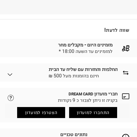
שווה לדעת!
מזמינים היום - מקבלים מחר
* למזמינים עד השעה 18:00
החלפות והחזרות עם שליח עד הבית
₪ חינם בהזמנות מעל 500
חברי מועדון
DREAM CARD
לבחירת בשיטת המשלוח המתאימה לכם,
נא ללחוץ כאן.
בקניה זו ניתן לצבור כ 9 נקודות
הזמנתם והתחרטתם?
החזרות / החלפות בקליק עם שליח עד הבית ב-14.9 ₪
התחברו למועדון
הצטרפו למועדון
(במקום ב-19.9 ₪) לזמן מוגבל! חינם בהזמנות מעל 500 ₪.
לפרטים נא ללחוץ כאן
.
ניתן גם להחזיר את החבילה דרך דואר ישראל ללא תשלום.
נתונים טכניים
למידע נא ללחוץ כאן
.