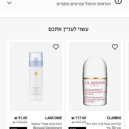
הוראות טיפול ופרטים נוספים
לפני החזרת החבילה, חשוב להדביק את מדבקת הגוביינא על
גבי החבילה במקום בו הודבקה הכתובת שלכם.
פריטים שבירים יש להחזיר עם שליח דרך ממשק ההחזרות
באתר בלבד בהתאם לתנאי השימוש.
הרכב בד/חומר
:
60% כותנה 40% פוליאסטר
עשוי לעניין אתכם
חשוב לשים לב:
ארץ ייצור
:
סין
1. לא ניתן להחזיר פריטים שבירים דרך הדואר.
היבואן
2. לא ניתן להחזיר חולצות בי"ס מודפסות בהדפסה אישית.
לוריאל ישראל בעמ
3. מוצרי טיפוח ניתן להחזיר סגורים באריזתם המקורית
הצורן 4, תל אביב.
בלבד. לא ניתן להחזיר לקים.
ח.פ. 520041757
4. לא ניתן להחזיר ויטמינים ותוספי תזונה.
5. יש להחזיר את כל הפריטים עם התוויות.
6. נעליים ניתן להחזיר רק בקופסתם המקורית בלבד.
91.00 ₪
LANCOME
117.60 ₪
CLARINS
130.00 ₪
147.00 ₪
קלרינס גנטל קייר דאו רול
דאודורנט ספריי בוקאז'
און 50 מל
Bocage Deodorant