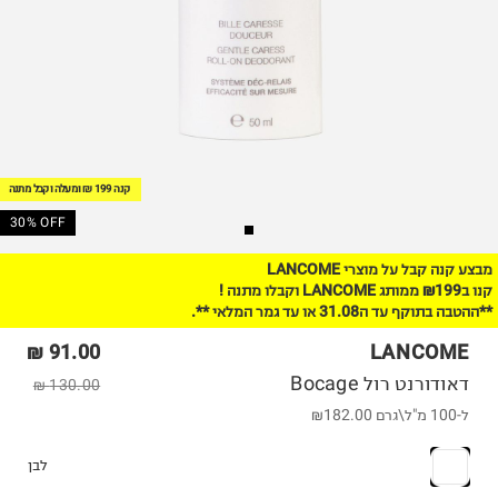
קנה 199 ₪ ומעלה וקבל מתנה
30% OFF
מבצע קנה קבל על מוצרי LANCOME
קנו ב₪199 ממותג LANCOME וקבלו מתנה !
**ההטבה בתוקף עד ה31.08 או עד גמר המלאי **.
91.00 ₪
LANCOME
דאודורנט רול Bocage
130.00 ₪
ל-100 מ"ל\גרם
₪182.00
לבן