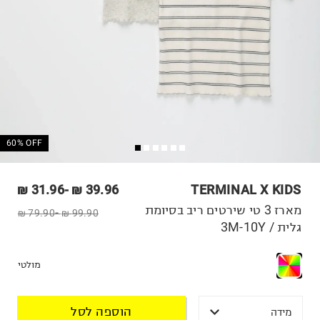
60% OFF
31.96 ₪
-
39.96 ₪
TERMINAL X KIDS
מארז 3 טי שירטים ריב בסיומת
79.90 ₪
-
99.90 ₪
גלית / 3M-10Y
מולטי
הוספה לסל
מידה