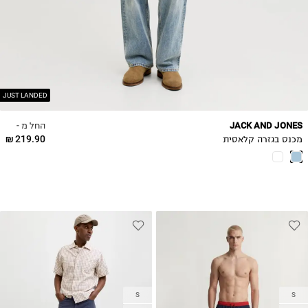
33W-32L
33W-34L
34W-32L
34W-34L
36W-32L
36W-34L
JUST LANDED
החל מ -
JACK AND JONES
219.90 ₪
מכנס בגזרה קלאסית
S
S