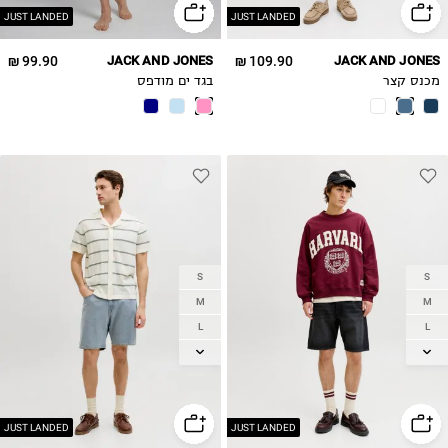
JUST LANDED
JUST LANDED
99.90 ₪
JACK AND JONES
109.90 ₪
JACK AND JONES
מכנס קצר
בגד ים מודפס
S
S
M
M
L
L
XL
XL
2XL
2XL
JUST LANDED
JUST LANDED