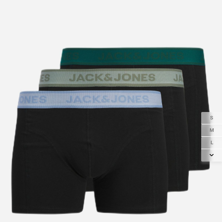
S
M
L
XL
2XL