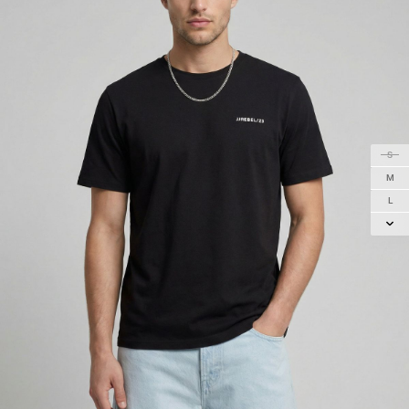
S
M
L
XL
2XL