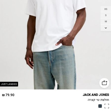
XS
S
M
L
XL
2XL
JUST LANDED
79.90 ₪
JACK AND JONES
חולצת טי קצרה