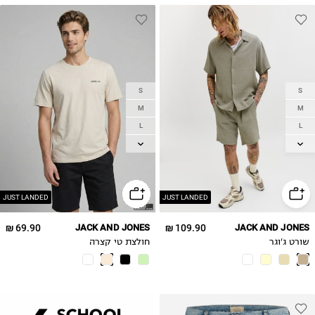
S
S
M
M
L
L
XL
XL
2XL
2XL
JUST LANDED
JUST LANDED
69.90 ₪
JACK AND JONES
109.90 ₪
JACK AND JONES
שורט ג'וגר
חולצת טי קצרה