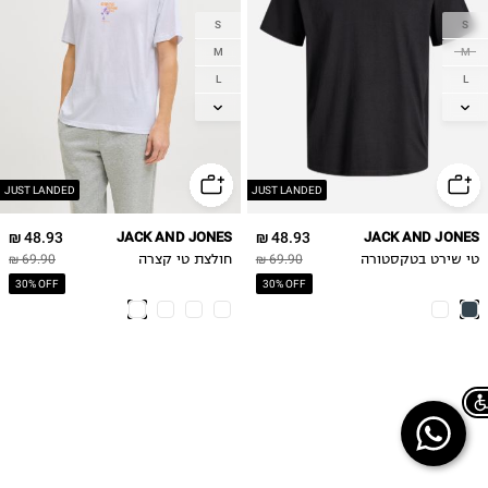
S
S
M
M
L
L
XL
XL
2XL
2XL
JUST LANDED
JUST LANDED
48.93 ₪
JACK AND JONES
48.93 ₪
JACK AND JONES
טי שירט בטקסטורה
69.90 ₪
חולצת טי קצרה
69.90 ₪
30% OFF
30% OFF
Chat on WhatsApp