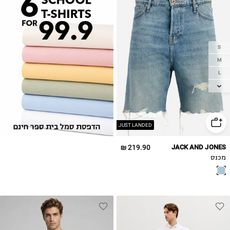
S
M
L
XL
2XL
JUST LANDED
219.90 ₪
JACK AND JONES
מכנס