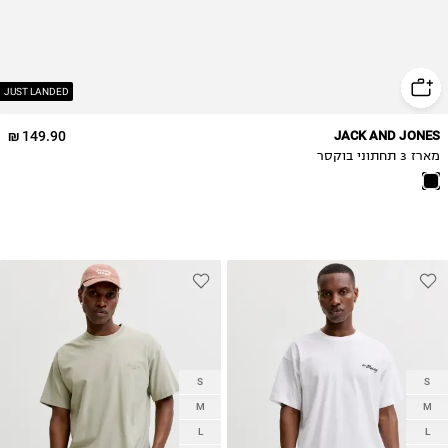
JUST LANDED
149.90 ₪
JACK AND JONES
מארז 3 תחתוני בוקסר
S
S
M
M
L
L