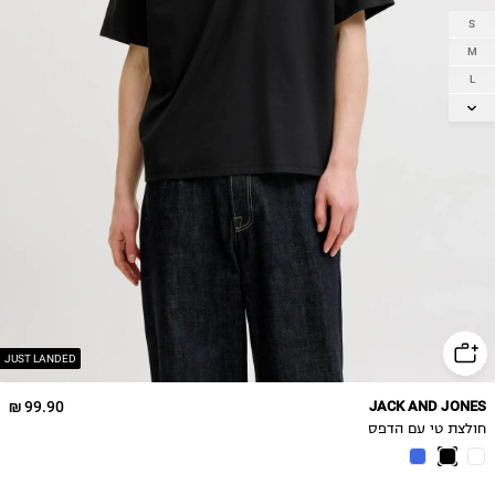
S
M
L
XL
2XL
JUST LANDED
99.90 ₪
JACK AND JONES
חולצת טי עם הדפס