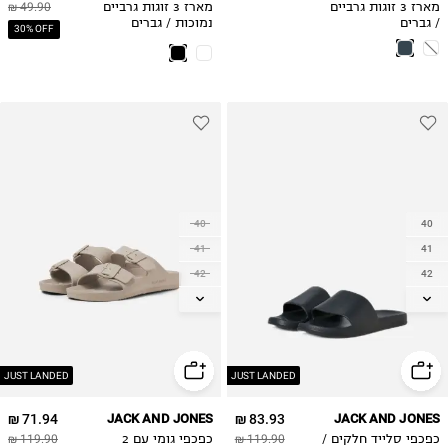
מארז 3 זוגות גרביים
מארז 3 זוגות גרביים
49.90 ₪
/ גברים
נמוכות / גברים
30% OFF
40
40
41
41
42
42
43
43
44
44
45
45
46
46
JUST LANDED
JUST LANDED
71.94 ₪
JACK AND JONES
83.93 ₪
JACK AND JONES
כפכפי סלייד חלקים /
119.90 ₪
כפכפי גומי עם 2
119.90 ₪