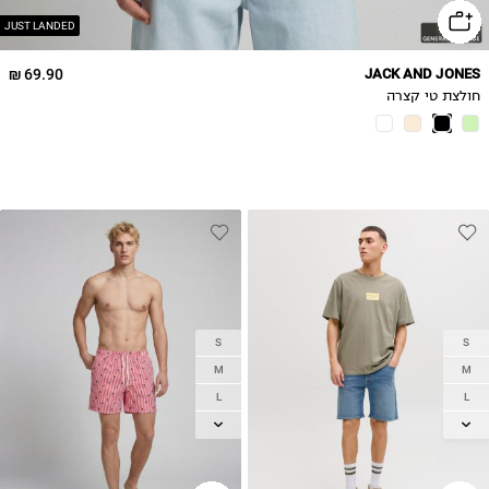
JUST LANDED
69.90 ₪
JACK AND JONES
חולצת טי קצרה
S
S
M
M
L
L
XL
XL
2XL
2XL