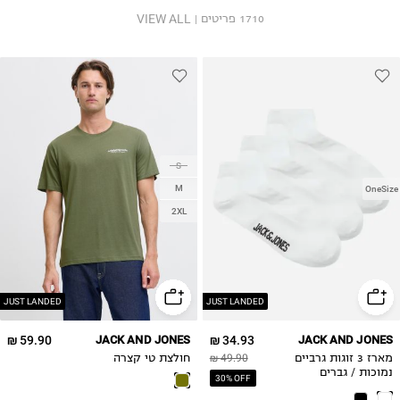
VIEW ALL
1710
פריטים
|
S
M
OneSize
2XL
JUST LANDED
JUST LANDED
59.90 ₪
JACK AND JONES
34.93 ₪
JACK AND JONES
מארז 3 זוגות גרביים
49.90 ₪
חולצת טי קצרה
נמוכות / גברים
30% OFF