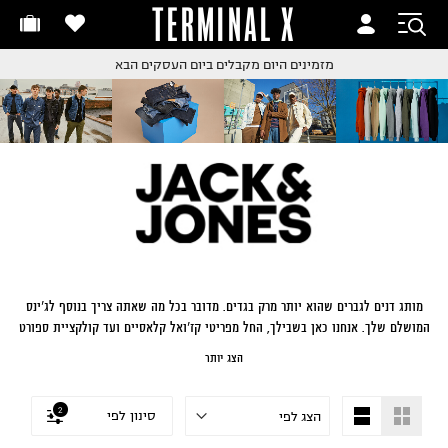
TERMINAL X
זמינים היום
חלפות והחזרות בקליק
החלפות והחזרות בקליק
עם שליח עד הבית!
ם שליח עד הבית!
קבלים ביום העסקים הבא
חלפות והחזרות בקליק
ם שליח עד הבית!
שלוח עד הבית החל מ₪9.9
שלוח חינם מעל ₪249
מותג דנים לגברים שהוא יותר מרק בגדים. מדובר בכל מה שאתה צריך בנוסף לג'ינס
המושלם שלך. אנחנו כאן בשבילך, החל מפריטי קז'ואל קלאסיים ועד קולקציית ספורט
אורבנית ונעליים. אבל אצלנו, דנים הוא מעל הכל. הוא שמאחד אותנו ומייחד אותנו.
הצג יותר
2
סינון לפי