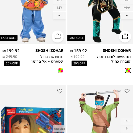
10Y
8Y
12Y
10Y
14Y
12Y
LAST CALL
LAST CALL
199.92 ₪
SHOSHI ZOHAR
159.92 ₪
SHOSHI ZOHAR
תחפושת לוחם נינג'ה
199.90 ₪
תחפושת ברול
249.90 ₪
קוברה כחול
סטארס - אל פרימו
20% OFF
20% OFF
4
6
OneSize