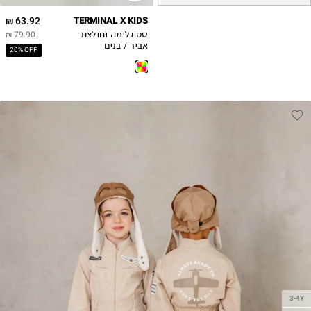
63.92 ₪
TERMINAL X KIDS
סט גלימה וחולצת
79.90 ₪
אביר / בנים
20% OFF
3-4Y