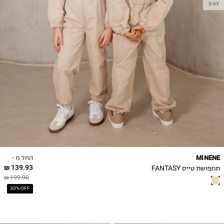
5-6Y
החל מ -
MINENE
139.93 ₪
תחפושת טייס FANTASY
199.90 ₪
30% OFF