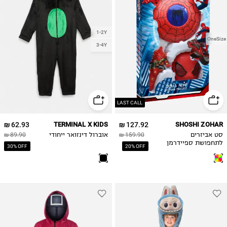
1-2Y
OneSize
3-4Y
LAST CALL
62.93 ₪
TERMINAL X KIDS
127.92 ₪
SHOSHI ZOHAR
סט אביזרים
159.90 ₪
אוברול דינזואר ייחודי
89.90 ₪
לתחפושת ספיידרמן
30% OFF
20% OFF