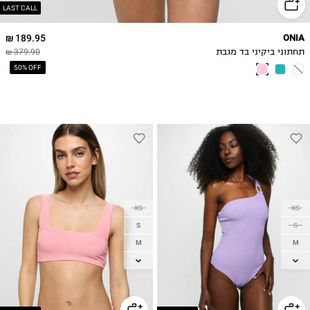
LAST CALL
189.95 ₪
ONIA
תחתוני ביקיני בד מגבת
379.90 ₪
50% OFF
XS
XS
S
S
M
M
L
L
XL
XL