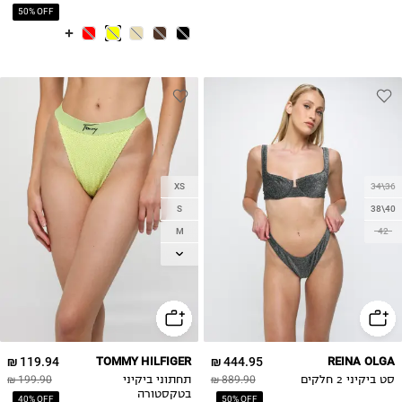
50% OFF
XS
34\36
S
38\40
M
42
L
XL
119.94 ₪
TOMMY HILFIGER
444.95 ₪
REINA OLGA
סט ביקיני 2 חלקים
889.90 ₪
תחתוני ביקיני
199.90 ₪
בטקסטורה
40% OFF
50% OFF