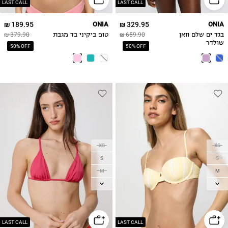
LAST CALL
LAST CALL
189.95 ₪
ONIA
329.95 ₪
ONIA
בגד ים שלם וואן
659.90 ₪
טופ ביקיני בד מגבת
379.90 ₪
שולדר
50% OFF
50% OFF
XS
XS
S
S
M
M
L
L
XL
XL
LAST CALL
LAST CALL