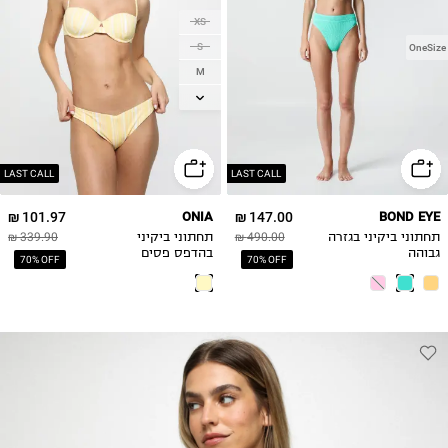
XS
S
OneSize
M
L
XL
LAST CALL
LAST CALL
101.97 ₪
ONIA
147.00 ₪
BOND EYE
תחתוני ביקיני בגזרה
490.00 ₪
תחתוני ביקיני
339.90 ₪
גבוהה
בהדפס פסים
70% OFF
70% OFF