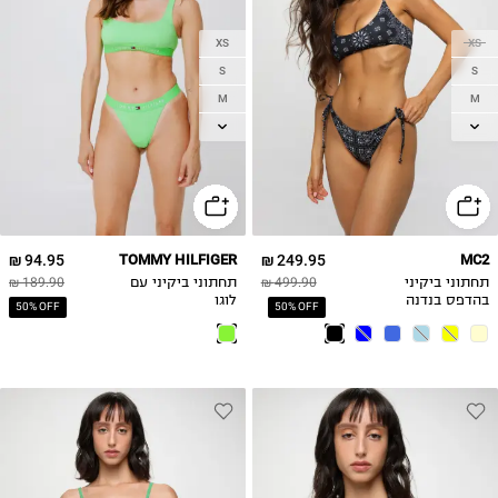
XS
XS
S
S
M
M
L
L
XL
94.95 ₪
TOMMY HILFIGER
249.95 ₪
MC2
תחתוני ביקיני
499.90 ₪
תחתוני ביקיני עם
189.90 ₪
בהדפס בנדנה
לוגו
50% OFF
50% OFF