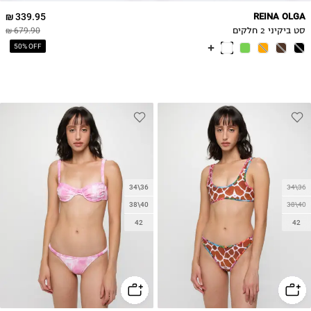
339.95 ₪
REINA OLGA
סט ביקיני 2 חלקים
679.90 ₪
50% OFF
34\36
34\36
38\40
38\40
42
42