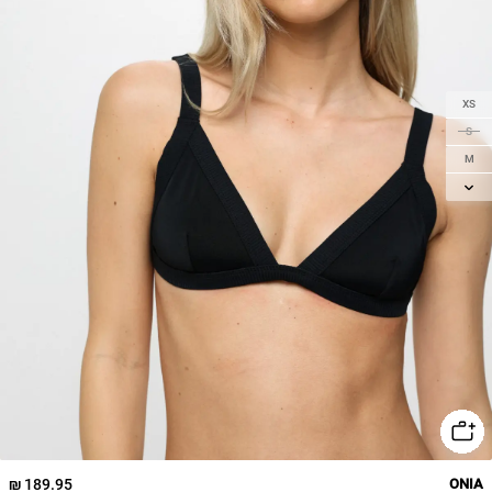
XS
S
M
L
XL
189.95 ₪
ONIA