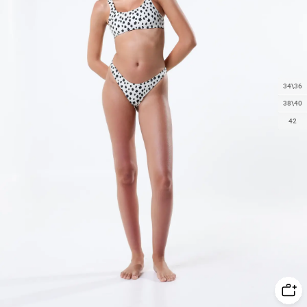
34\36
38\40
42