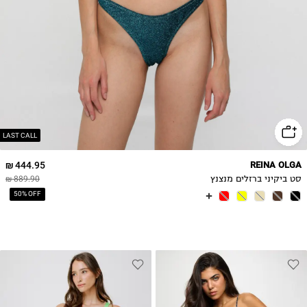
LAST CALL
444.95 ₪
REINA OLGA
סט ביקיני ברזלים מנצנץ
889.90 ₪
50% OFF