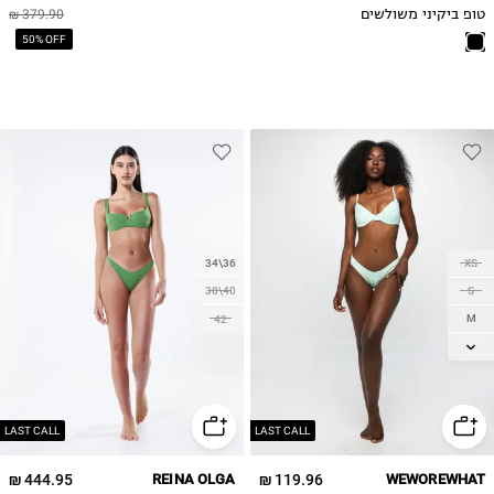
טופ ביקיני משולשים
379.90 ₪
50% OFF
34\36
XS
38\40
S
M
42
L
XL
LAST CALL
LAST CALL
444.95 ₪
REINA OLGA
119.96 ₪
WEWOREWHAT