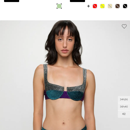
34\36
38\40
42