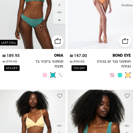
S
OneSize
M
L
XL
LAST CALL
189.95 ₪
ONIA
147.00 ₪
BOND EYE
תחתוני בגד ים בגזרה
490.00 ₪
תחתוני ביקיני בד
379.90 ₪
גבוהה
מגבת
50% OFF
70% OFF
XS
XS