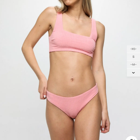
XS
S
M
L
XL