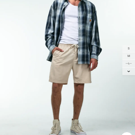
S
M
L
XL