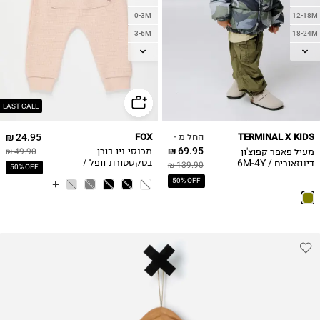
0-3M
12-18M
3-6M
18-24M
6-12M
2Y
12-18M
3Y
18-24M
4Y
2Y
LAST CALL
החל מ -
24.95 ₪
FOX
TERMINAL X KIDS
69.95 ₪
מעיל פאפר קפוצ'ון
מכנסי ניו בורן
49.90 ₪
דינוזאורים / 6M-4Y
בטקסטורת וופל /
139.90 ₪
50% OFF
בייבי בנים
50% OFF