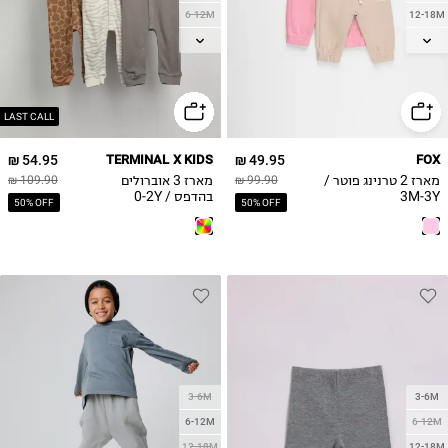
6-12M
12-18M
12-18M
18-24M
18-24M
2Y
2Y
3Y
LAST CALL
54.95 ₪
TERMINAL X KIDS
49.95 ₪
FOX
מארז 2 טרנינג פוטר /
מארז 3 אוברולים
109.90 ₪
99.90 ₪
3M-3Y
בהדפס / 0-2Y
50% OFF
50% OFF
3-6M
3-6M
6-12M
6-12M
12-18M
12-18M