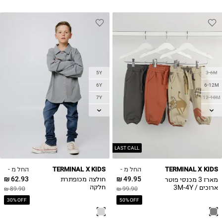
5Y
3-6M
6Y
6-12M
7Y
12-18M
8Y
18-24M
9Y
2Y
10Y
3Y
11-12Y
4Y
LAST CALL
13-14Y
החל מ -
החל מ -
TERMINAL X KIDS
TERMINAL X KIDS
62.93 ₪
49.95 ₪
מארז 3 מכנסי פוטר
חולצה מכופתרת
ארוכים / 3M-4Y
חלקה
89.90 ₪
99.90 ₪
30% OFF
50% OFF