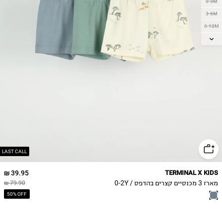
0-3M
3-6M
6-12M
12-18M
18-24M
2Y
LAST CALL
39.95 ₪
TERMINAL X KIDS
מארז 3 מכנסיים קצרים בהדפס / 0-2Y
79.90 ₪
50% OFF