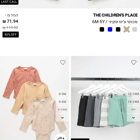
LAST CALL
החל מ -
THE CHILDREN'S PLACE
71.94 ₪
מכנסי צ'ינו סקיני / 6M-5Y
119.90 ₪
40% OFF
0-3M
12-18M
3-6M
18-24M
6-12M
2Y
12-18M
3Y
18-24M
4Y
5Y
2Y