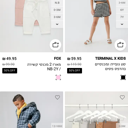
N.B
3-6M
0-3M
6Y
3-6M
7Y
6-12M
8Y
12-18M
9Y
10Y
18-24M
11-12Y
13-14Y
49.95 ₪
FOX
59.95 ₪
TERMINAL X KIDS
מארז 2 מכנסי קשירה
סט גופייה ומכנסיים
119.90 ₪
99.90 ₪
/ NB-2Y
בהדפס פסים
50% OFF
50% OFF
12-18M
0-3M