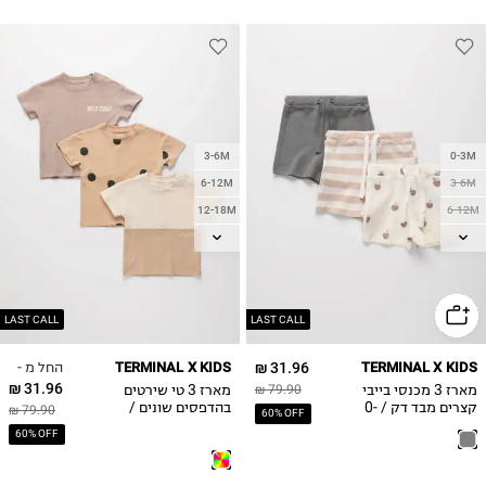
3-6M
0-3M
6-12M
3-6M
12-18M
6-12M
18-24M
12-18M
2Y
18-24M
3Y
2Y
4Y
LAST CALL
LAST CALL
5Y
החל מ -
TERMINAL X KIDS
31.96 ₪
TERMINAL X KIDS
6Y
31.96 ₪
מארז 3 מכנסי בייבי
מארז 3 טי שירטים
79.90 ₪
קצרים מבד דק / 0-
בהדפסים שונים /
79.90 ₪
60% OFF
3M-14Y
2Y
60% OFF