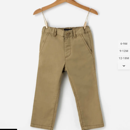
6-9M
9-12M
12-18M
18-24M
2Y
3Y
4Y
5Y