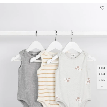
0-3M
3-6M
6-12M
12-18M
18-24M
2Y