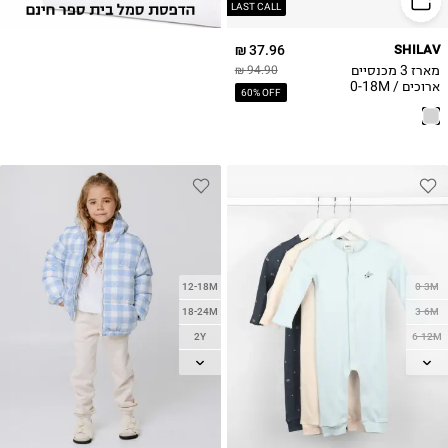
LAST CALL
37.96 ₪
SHILAV
מארז 3 מכנסיים
94.90 ₪
ארוכים / 0-18M
60% OFF
12-18M
0-3M
18-24M
3-6M
2Y
6-12M
3Y
12-18M
4Y
18-24M
5Y
2Y
6Y