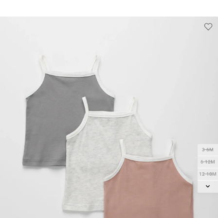
13-14Y
3-6M
6-12M
12-18M
18-24M
2Y
3Y