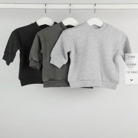
3-6M
6-12M
12-18M
18-24M
2Y
3Y
4Y
5Y
6Y
7Y
8Y