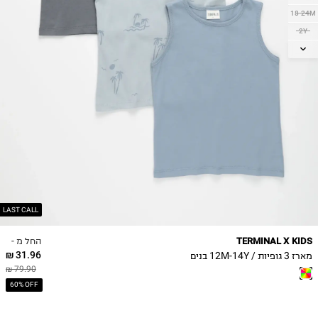
18-24M
2Y
3Y
4Y
5Y
6Y
7Y
8Y
9Y
10Y
11-12Y
13-14Y
LAST CALL
החל מ -
TERMINAL X KIDS
31.96 ₪
מארז 3 גופיות / 12M-14Y בנים
79.90 ₪
60% OFF