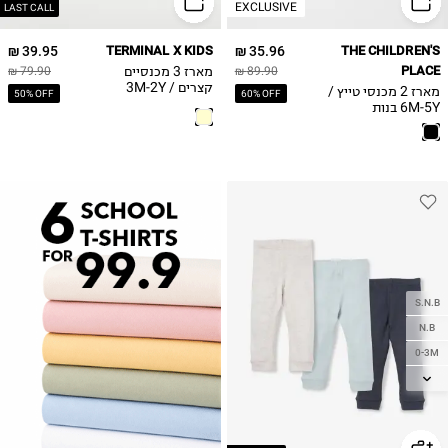
EXCLUSIVE
4Y
LAST CALL
5Y
39.95 ₪
TERMINAL X KIDS
35.96 ₪
THE CHILDREN'S
PLACE
מארז 3 מכנסיים
79.90 ₪
89.90 ₪
קצרים / 3M-2Y
מארז 2 מכנסי טייץ /
50% OFF
60% OFF
6M-5Y בנות
S.N.B
N.B
0-3M
3-6M
6-12M
12-18M