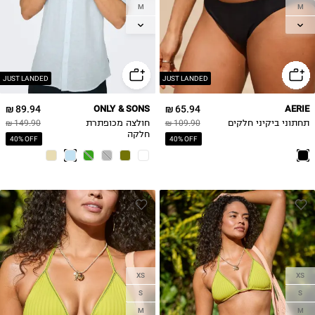
M
M
L
L
XL
XL
2XL
JUST LANDED
JUST LANDED
89.94 ₪
ONLY & SONS
65.94 ₪
AERIE
תחתוני ביקיני חלקים
109.90 ₪
חולצה מכופתרת
149.90 ₪
חלקה
40% OFF
40% OFF
XS
XS
S
S
M
M