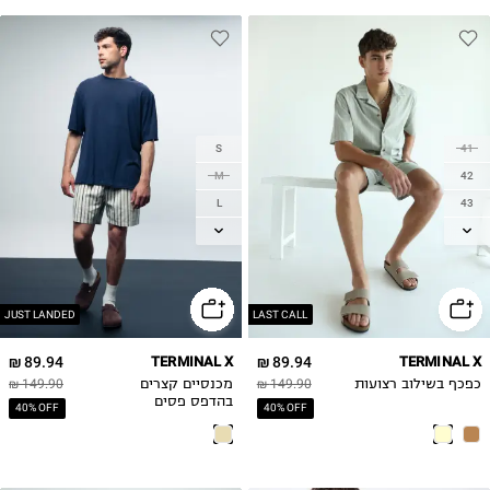
S
41
M
42
L
43
XL
44
45
2XL
46
JUST LANDED
LAST CALL
89.94 ₪
TERMINAL X
89.94 ₪
TERMINAL X
כפכף בשילוב רצועות
149.90 ₪
מכנסיים קצרים
149.90 ₪
בהדפס פסים
40% OFF
40% OFF