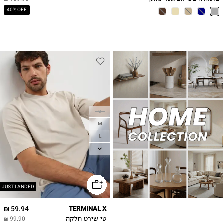
40% OFF
S
M
L
XL
2XL
JUST LANDED
59.94 ₪
TERMINAL X
טי שירט חלקה
99.90 ₪