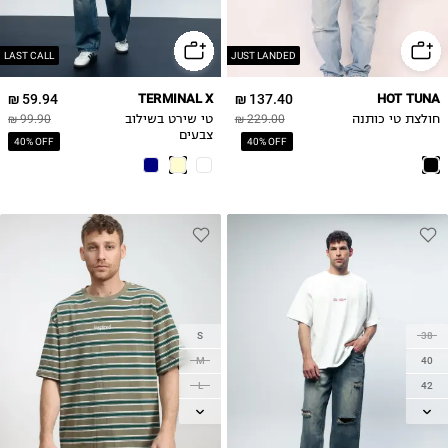
2XL
2XL
LAST CALL
JUST LANDED
59.94 ₪
TERMINAL X
137.40 ₪
HOT TUNA
חולצת טי כותנה
229.00 ₪
טי שירט בשילוב
99.90 ₪
צבעים
40% OFF
40% OFF
S
38
M
40
L
42
XL
44
2XL
46