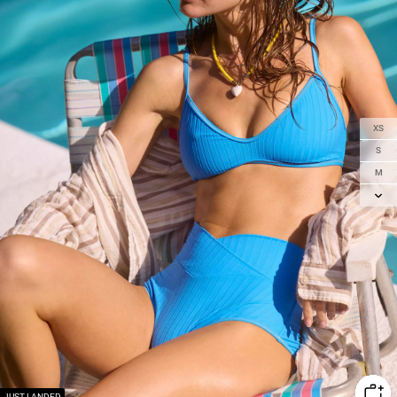
XS
S
M
L
XL
JUST LANDED