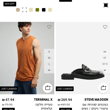
40% OFF
S
36
M
37
L
37.5
XL
38
38.5
2XL
39
40
JUST LANDED
JUST LANDED
41
47.94 ₪
TERMINAL X
269.94 ₪
STEVE MADDEN
כפכפים סגורות עם
449.90 ₪
גופייה חלקה
79.90 ₪
עיטורי ניטים / נשים
קלאסית
40% OFF
40% OFF