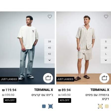
38
S
40
M
42
L
44
XL
46
2XL
JUST LANDED
JUST LANDED
119.94 ₪
TERMINAL X
89.94 ₪
TERMINAL X
ברמודה עם פסים
149.90 ₪
ג'ינס עם קרעים
199.90 ₪
דקים
40% OFF
40% OFF