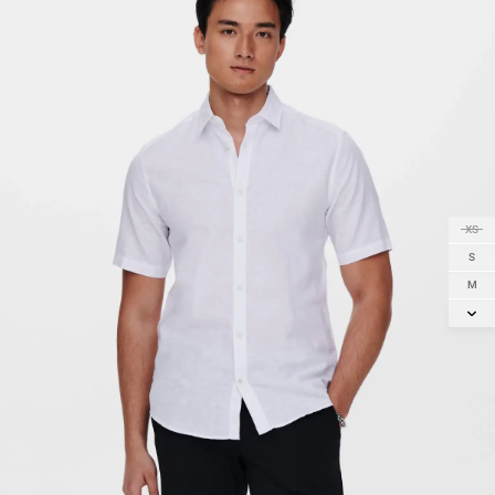
XS
S
M
L
XL
2XL