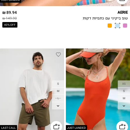
89.94 ₪
AERIE
טופ ביקיני עם כתפיות דקות
149.90 ₪
40% OFF
S
XS
M
S
L
M
XL
L
2XL
XL
LAST CALL
JUST LANDED