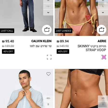
M
M
L
L
XL
XL
2XL
LAST CALL
JUST LANDED
95.40 ₪
CALVIN KLEIN
89.94 ₪
AERIE
חזיית ביקיני SKINNY
149.90 ₪
טי שירט עם לוגו
159.00 ₪
STRAP VOOP
40% OFF
40% OFF
XS
XS
S
S