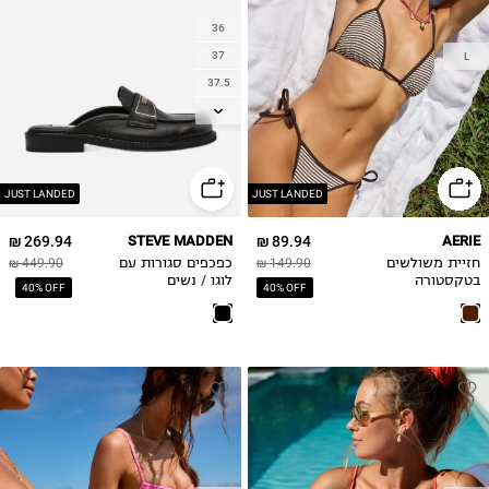
36
37
L
37.5
38
38.5
39
40
JUST LANDED
JUST LANDED
41
269.94 ₪
STEVE MADDEN
89.94 ₪
AERIE
חזיית משולשים
149.90 ₪
כפכפים סגורות עם
449.90 ₪
בטקסטורה
לוגו / נשים
40% OFF
40% OFF