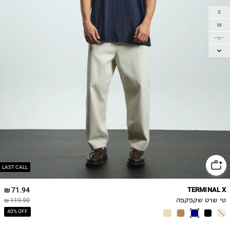
S
M
L
XL
2XL
LAST CALL
71.94 ₪
TERMINAL X
טי שרט שקפקפה
119.90 ₪
40% OFF