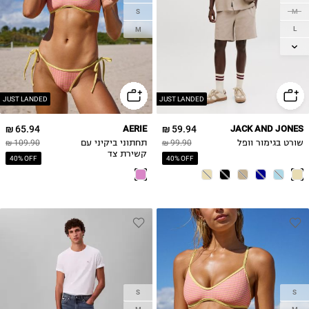
S
M
L
M
XL
2XL
JUST LANDED
JUST LANDED
65.94 ₪
AERIE
59.94 ₪
JACK AND JONES
שורט בגימור וופל
99.90 ₪
תחתוני ביקיני עם
109.90 ₪
קשירת צד
40% OFF
40% OFF
S
S