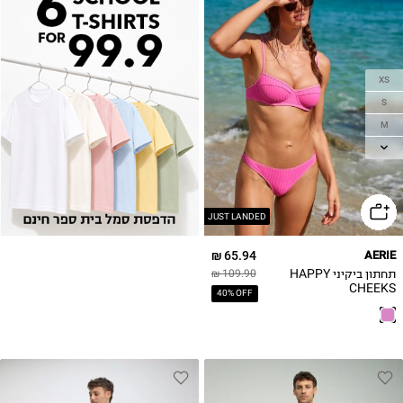
XS
S
M
L
XL
JUST LANDED
65.94 ₪
AERIE
תחתון ביקיני HAPPY
109.90 ₪
CHEEKS
40% OFF