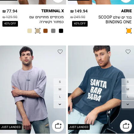
77.94 ₪
TERMINAL X
149.94 ₪
AERIE
בגד ים שלם SCOOP
249.90 ₪
מכנסיים מחויטים עם
129.90 ₪
BINDING ONE
כפתור וקשירה
40% OFF
40% OFF
PIECE
S
S
M
M
L
L
XL
XL
2XL
2XL
JUST LANDED
JUST LANDED