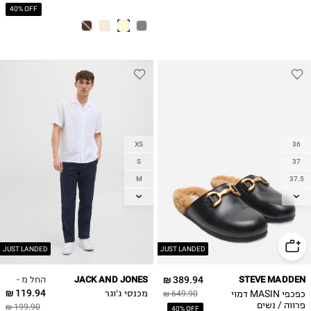
40% OFF
XS
36
S
37
M
37.5
L
38
XL
38.5
39
2XL
40
JUST LANDED
JUST LANDED
41
החל מ -
JACK AND JONES
389.94 ₪
STEVE MADDEN
119.94 ₪
כפכפי MASIN דמוי
649.90 ₪
מכנסי ג'וגר
פרווה / נשים
199.90 ₪
40% OFF