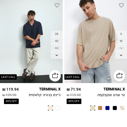
38
S
40
M
42
L
44
XL
46
2XL
LAST CALL
LAST CALL
119.94 ₪
TERMINAL X
71.94 ₪
TERMINAL X
טי שרט שקפקפה
119.90 ₪
ג'ינס בגזרה קלאסית
199.90 ₪
40% OFF
40% OFF