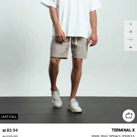
S
M
L
XL
LAST CALL
83.94 ₪
TERMINAL X
ברמודה בשילוב גומי מותן
139.90 ₪