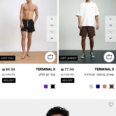
S
S
M
M
L
L
XL
XL
2XL
LAST CALL
JUST LANDED
89.94 ₪
TERMINAL X
77.94 ₪
TERMINAL X
שורט בגימור קרודרוי
129.90 ₪
בגד ים חלק
149.90 ₪
40% OFF
40% OFF