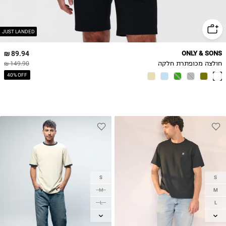
JUST LANDED
89.94 ₪
ONLY & SONS
חולצה מכופתרת חלקה
149.90 ₪
40% OFF
S
S
M
M
L
L
XL
XL