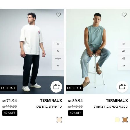
S
41
M
42
L
43
XL
44
45
2XL
46
LAST CALL
LAST CALL
71.94 ₪
TERMINAL X
89.94 ₪
TERMINAL X
כפכף בשילוב רצועות
149.90 ₪
טי שירט בהדפס
119.90 ₪
40% OFF
40% OFF