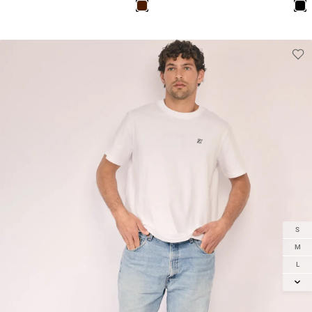
S
M
L
XL
2XL