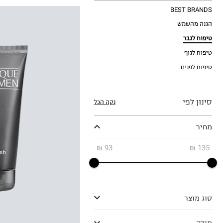
BEST BRANDS
הגנה מהשמש
טיפוח לגבר
טיפוח לגוף
טיפוח לפנים
סינון לפי
נקה הכל
₪50.63
ל-100 מ"ל\גרם
מחיר
₪
93
₪
135
סוג מוצר
מידה