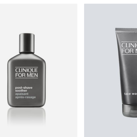
הכניסו מייל
הרשמה
אני רוצה לקבל מטרמינל איקס מידע ופרסום על הטבות,
עדכונים וקולקציות חדשות באמצעי התקשרות
והטכנולוגיה השונים כגון: דוא"ל/ סמס/ וואטסאפ ועוד.
270.00
₪125.00
ידוע לי כי באפשרותי לבטל את ההסכמה בכל עת באיזור
ל-100 מ"ל\גרם
ל-100 מ"ל\גרם
האישי או בפנייה לsupport@terminalx.com. למידע
נוסף על אופן השימוש במידע האישי ראו את
מדיניות
הפרטיות.