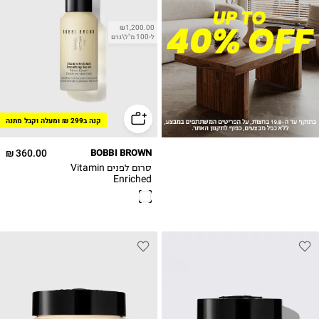
₪1,200.00
ל-100 מ"ל\גרם
קנה ב299 ₪ ומעלה וקבל מתנה
360.00 ₪
BOBBI BROWN
סרום לפנים Vitamin
Enriched
Smoothing Serum