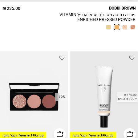
235.00 ₪
BOBBI BROWN
פודרה דחוסה מסדרת ויטמין אנריץ' VITAMIN
ENRICHED PRESSED POWDER
₪470.00
6GR
ל-100 מ"ל\גרם
קנה ב299 ₪ ומעלה וקבל מתנה
קנה ב299 ₪ ומעלה וקבל מתנה