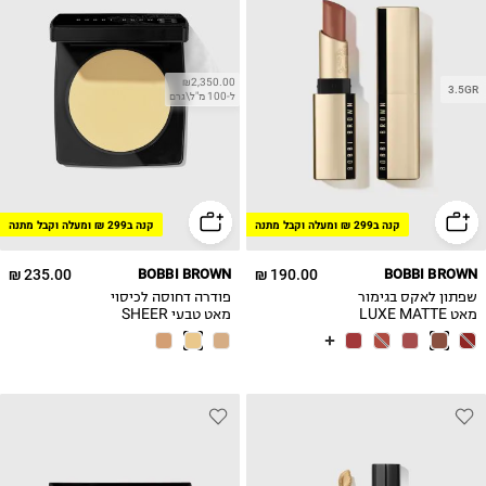
₪2,350.00
3.5GR
ל-100 מ"ל\גרם
קנה ב299 ₪ ומעלה וקבל מתנה
קנה ב299 ₪ ומעלה וקבל מתנה
235.00 ₪
BOBBI BROWN
190.00 ₪
BOBBI BROWN
שפתון לאקס בגימור
פודרה דחוסה לכיסוי
מאט LUXE MATTE
מאט טבעי SHEER
FINISH PRESSED
LIPSTICK
POWDER