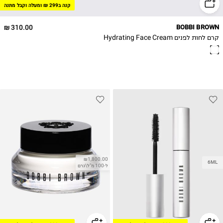
קנה ב299 ₪ ומעלה וקבל מתנה
310.00 ₪
BOBBI BROWN
קרם לחות לפנים Hydrating Face Cream
₪1,800.00
6ML
ל-100 מ"ל\גרם