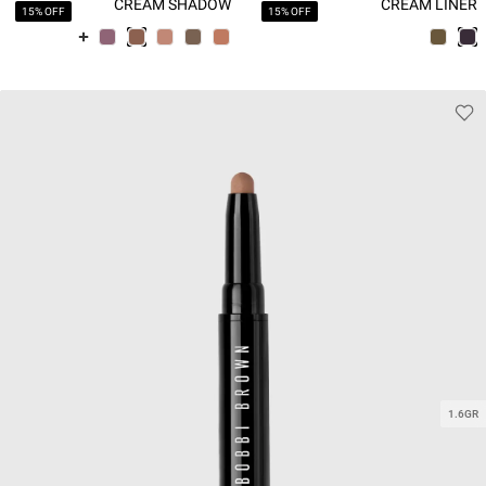
CREAM SHADOW
CREAM LINER
15% OFF
15% OFF
STICK
STICK
1.6GR