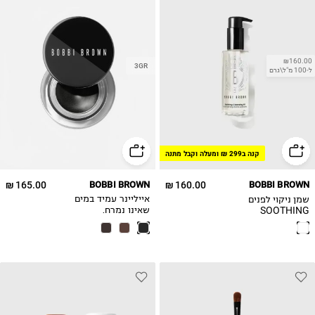
₪160.00
3GR
ל-100 מ"ל\גרם
קנה ב299 ₪ ומעלה וקבל מתנה
165.00 ₪
BOBBI BROWN
160.00 ₪
BOBBI BROWN
שמן ניקוי לפנים
אייליינר עמיד במים
SOOTHING
שאינו נמרח.
CLEANSING OIL
100ML