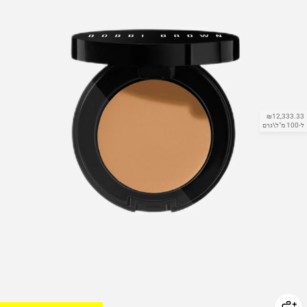
₪12,333.33
ל-100 מ"ל\גרם