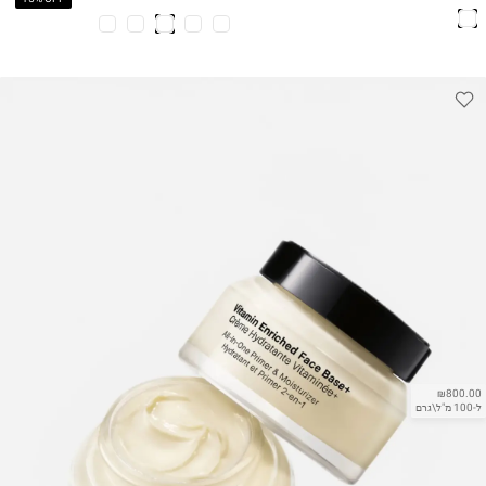
בויטמינים
₪800.00
ל-100 מ"ל\גרם