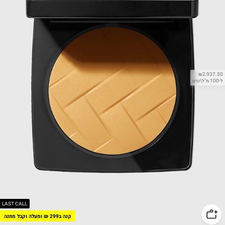
₪2,937.50
ל-100 מ"ל\גרם
LAST CALL
קנה ב299 ₪ ומעלה וקבל מתנה