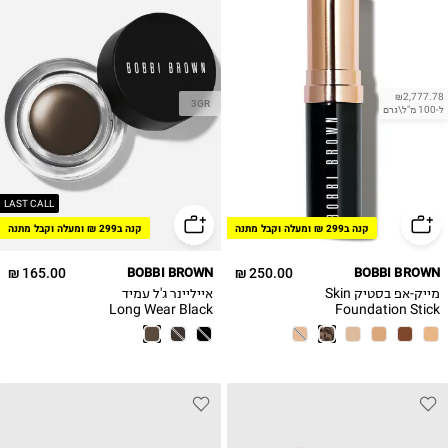
₪2,777.78
3GR
ל-100 מ"ל\גרם
LAST CALL
קנה ב299 ₪ ומעלה וקבל מתנה
קנה ב299 ₪ ומעלה וקבל מתנה
165.00 ₪
BOBBI BROWN
250.00 ₪
BOBBI BROWN
מייק-אפ בסטיק Skin
אייליינר ג'ל עמיד
Long Wear Black
Foundation Stick
Ink 3gm/.1oz