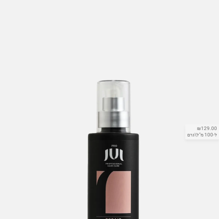
₪129.00
ל-100 מ"ל\גרם