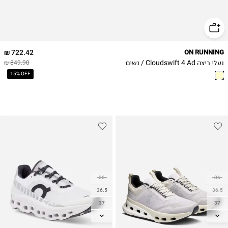
42
42.5
722.42 ₪
ON RUNNING
נעלי ריצה Cloudswift 4 Ad / נשים
849.90 ₪
15% OFF
36
36
36.5
36.5
37
37
37.5
37.5