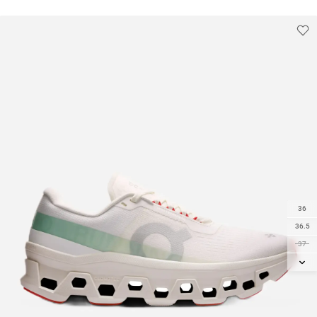
36
36.5
37
37.5
38
38.5
39