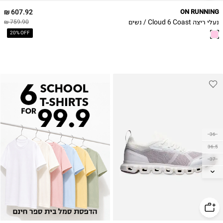
607.92 ₪
ON RUNNING
נעלי ריצה Cloud 6 Coast / נשים
759.90 ₪
20% OFF
36
36.5
37
37.5
38
38.5
39
40