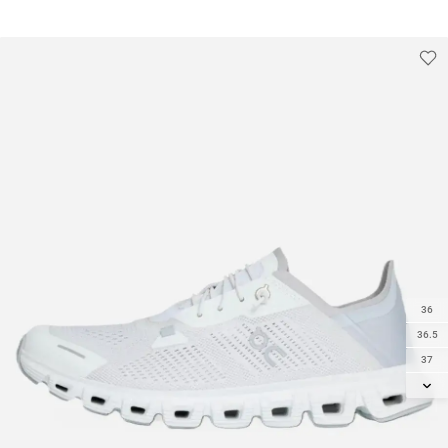
42.5
42.5
43
36
36.5
37
37.5
38
38.5