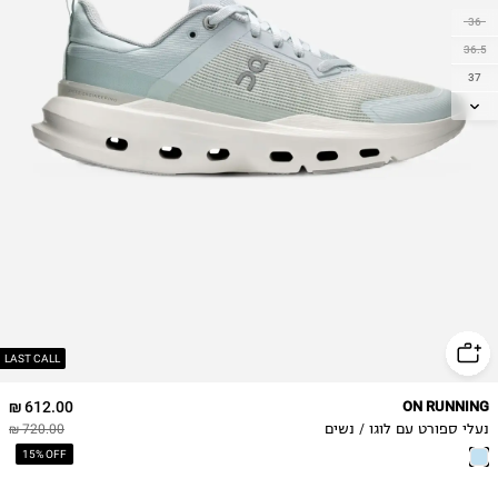
36
36.5
37
37.5
38
38.5
39
40
40.5
41
42
LAST CALL
612.00 ₪
ON RUNNING
נעלי ספורט עם לוגו / נשים
720.00 ₪
15% OFF