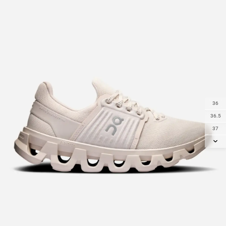
36
36.5
37
37.5
38
38.5
39
40
40.5
41