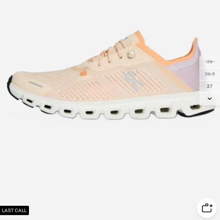
36
36.5
37
37.5
38
38.5
39
40
40.5
41
42
42.5
LAST CALL