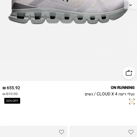
37.5
38
38.5
39
40
40.5
41
42
42.5
655.92 ₪
ON RUNNING
נעלי ריצה CLOUD X 4 / נשים
819.90 ₪
20% OFF