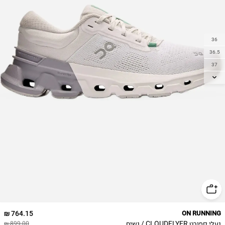
36
36.5
37
37.5
38
38.5
39
40
40.5
41
42
42.5
43
764.15 ₪
ON RUNNING
נעלי ספורט CLOUDFLYER / נשים
899.00 ₪