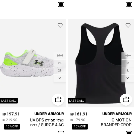
קצרים
27.5
S
28
M
29
L
29.5
XL
30
31
31.5
LAST CALL
LAST CALL
32
197.91 ₪
UNDER ARMOUR
161.91 ₪
UNDER ARMOUR
33
G MOTION
נעלי ספורט UA BPS
219.90 ₪
179.90 ₪
33.5
BRANDED CROP
SURGE 4 AC / בנים
10% OFF
10% OFF
TANK חולצת אימון
34