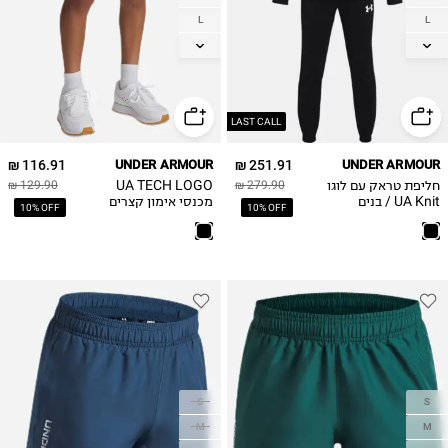
L
L
XL
XL
LAST CALL
116.91 ₪
UNDER ARMOUR
251.91 ₪
UNDER ARMOUR
חליפת טראק עם לוגו
UA TECH LOGO
129.90 ₪
279.90 ₪
UA Knit / בנים
מכנסי אימון קצרים
10% OFF
10% OFF
S
S
M
M