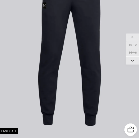
8
10-12
14-16
18-20
LAST CALL