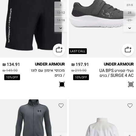
8
27.5
10-12
28
14-16
29
29.5
18-20
30
31
31.5
LAST CALL
32
134.91 ₪
UNDER ARMOUR
197.91 ₪
UNDER ARMOUR
33
נעלי ספורט UA BPS
219.90 ₪
מכנסי אימון עם לוגו
149.90 ₪
33.5
SURGE 4 AC / בנים
/ בנים
10% OFF
10% OFF
34
35