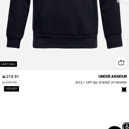
LAST CALL
215.91 ₪
UNDER ARMOUR
סווטשירט קפוצ'ון עם לוגו / בנים
239.90 ₪
10% OFF