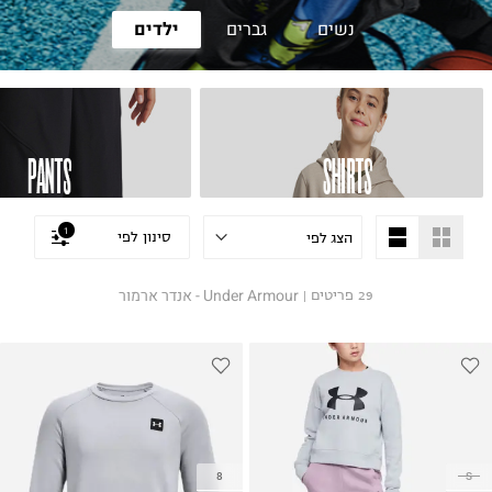
נשים
גברים
ילדים
1
סינון לפי
Under Armour - אנדר ארמור
29
פריטים
|
8
S