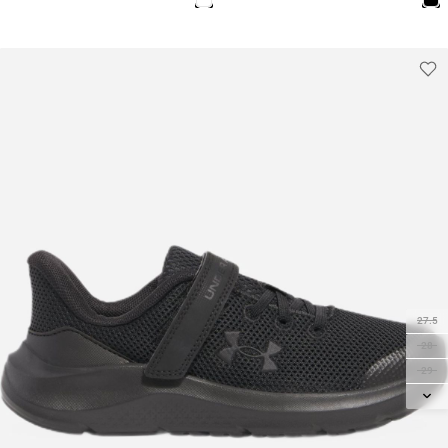
35
27.5
28
29
29.5
30
31