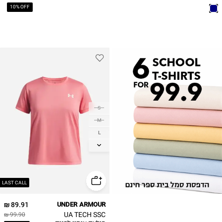
10% OFF
S
M
L
XL
LAST CALL
89.91 ₪
UNDER ARMOUR
UA TECH SSC
99.90 ₪