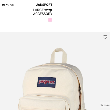
59.90 ₪
JANSPORT
קלמר LARGE
ACCESSORY
POUCH / בנות
OneSize