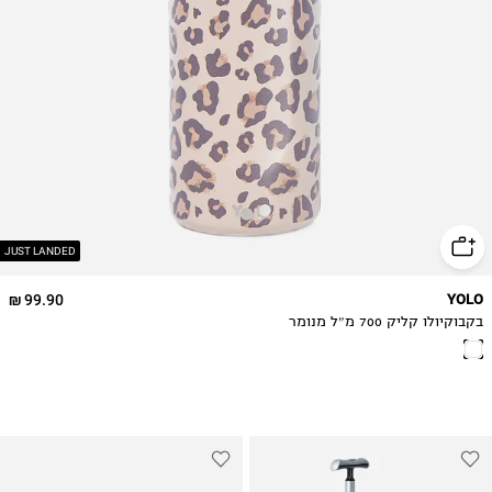
JUST LANDED
99.90 ₪
YOLO
בקבוקיולו קליק 700 מ״ל מנומר