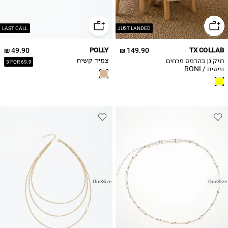
LAST CALL
JUST LANDED
49.90 ₪
POLLY
149.90 ₪
TX COLLAB
תיק גן בהדפס פרחים
צמיד קשיח
3 FOR 69.9
ופסים / RONI
PERETZ
OneSize
OneSize