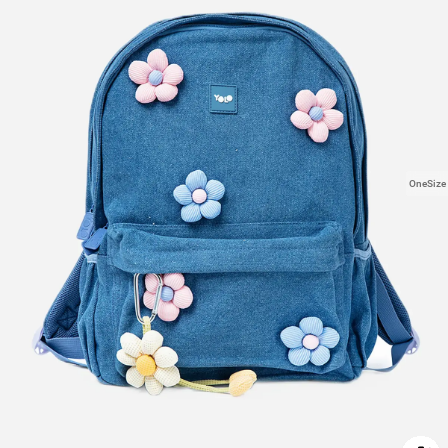
OneSize