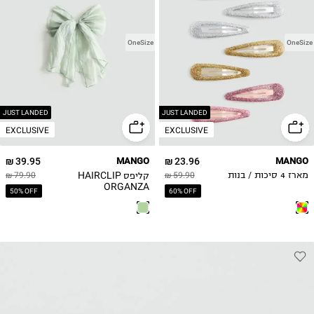
OneSize
OneSize
JUST LANDED
JUST LANDED
EXCLUSIVE
EXCLUSIVE
39.95 ₪
MANGO
23.96 ₪
MANGO
קליפס HAIRCLIP
מארז 4 סיכות / בנות
59.90 ₪
79.90 ₪
ORGANZA
50% OFF
60% OFF