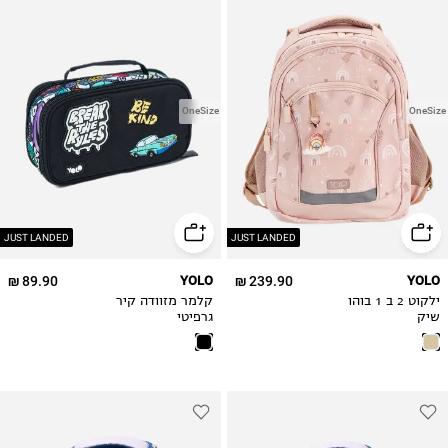
OneSize
OneSize
JUST LANDED
JUST LANDED
89.90 ₪
YOLO
239.90 ₪
YOLO
ילקוט 2 ב 1 בוהו
קלמר מזוודה קיר
שיק
גרפיטי