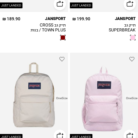
JUST LANDED
JUST LANDED
189.90 ₪
JANSPORT
199.90 ₪
JANSPORT
תיק גב
תיק גב CROSS
SUPERBREAK
TOWN PLUS / בנות
PLUS / בנות
OneSize
OneSize
JUST LANDED
JUST LANDED