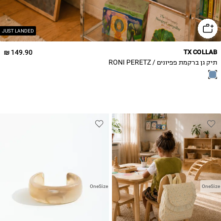
JUST LANDED
149.90 ₪
TX COLLAB
תיק גן ברקמת פפיונים / RONI PERETZ
OneSize
OneSize