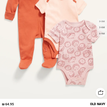
0-3M
3-6M
6-9M
64.95 ₪
OLD NAVY