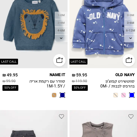
1-2M
0-3M
2-4M
3-6M
4-6M
6-12M
6-9M
12-18M
9-12M
18-24M
1-1.5Y
LAST CALL
LAST CALL
49.95 ₪
NAME IT
59.95 ₪
OLD NAVY
סווטשירט קפוצ'ון
סוודר עם רקמת אריה
99.90 ₪
119.90 ₪
בהדפס לבבות / 0M-
/ 1M-1.5Y
50% OFF
50% OFF
24M