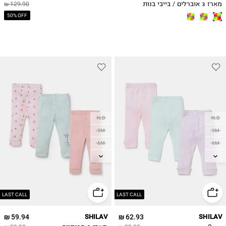
מארז 3 אוברלים / בייבי בנות
129.90 ₪
50% OFF
N.B
N.B
3M
3M
6M
6M
SNB
SNB
12M
12M
18M
LAST CALL
LAST CALL
59.94 ₪
SHILAV
62.93 ₪
SHILAV