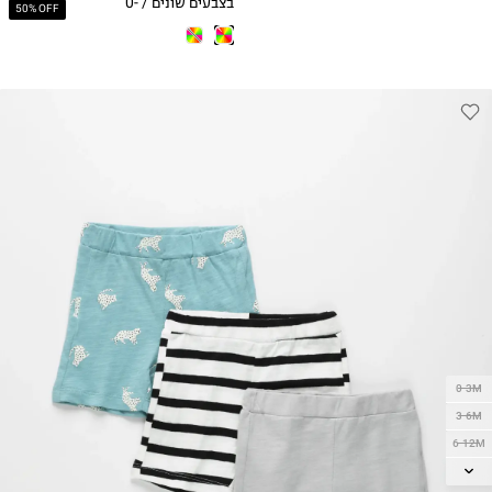
בצבעים שונים / 0-
50% OFF
24M
0-3M
3-6M
6-12M
12-18M