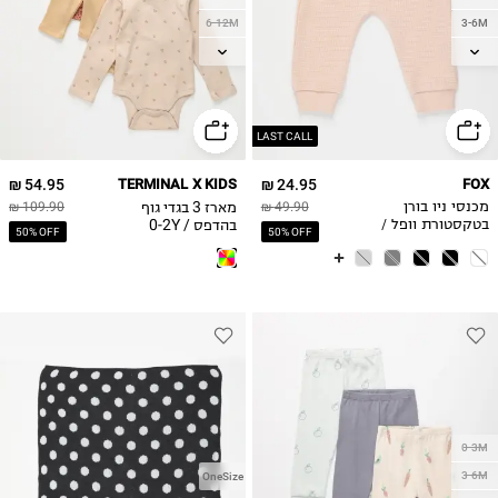
6-12M
3-6M
12-18M
6-12M
18-24M
12-18M
18-24M
2Y
2Y
LAST CALL
54.95 ₪
TERMINAL X KIDS
24.95 ₪
FOX
מארז 3 בגדי גוף
מכנסי ניו בורן
49.90 ₪
109.90 ₪
בהדפס / 0-2Y
בטקסטורת וופל /
50% OFF
50% OFF
בייבי בנים
0-3M
3-6M
OneSize