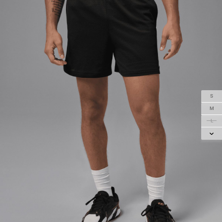
S
M
L
XL
2XL
3XL