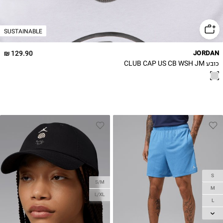
SUSTAINABLE
129.90 ₪
JORDAN
כובע CLUB CAP US CB WSH JM
S
S/M
M
L/XL
L
XL