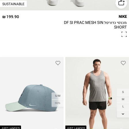
SUSTAINABLE
199.90 ₪
NIKE
מכנסי כדורסל DF SI PRAC MESH 5IN
SHORT
S
S/M
M
M/L
L
XL
2XL
JUST LANDED
JUST LANDED