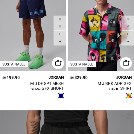
S
S
M
M
L
L
XL
XL
2XL
2XL
3XL
SUSTAINABLE
SUSTAINABLE
199.90 ₪
JORDAN
329.90 ₪
JORDAN
M J DF SPT MESH
M J BRK AOP GFX
SHIRT חולצה
GFX SHORT מכנסי
מכופתרת
רשת