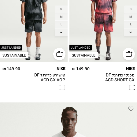
S
S
M
M
L
L
XL
XL
2XL
2XL
3XL
3XL
JUST LANDED
JUST LANDED
SUSTAINABLE
SUSTAINABLE
149.90 ₪
NIKE
149.90 ₪
NIKE
מכנסי כדורגל DF
טישירט כדורגל DF
ACD GX AOP
ACD SHORT GX
AOP