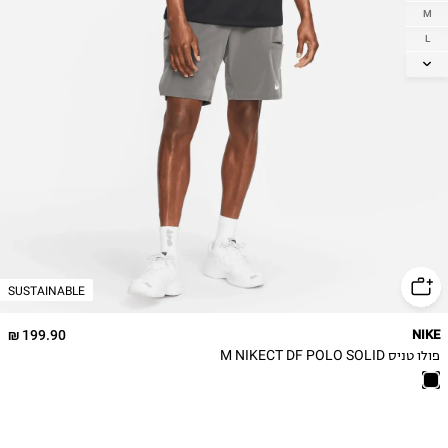
M
L
XL
2XL
SUSTAINABLE
199.90 ₪
NIKE
פולו טניס M NIKECT DF POLO SOLID