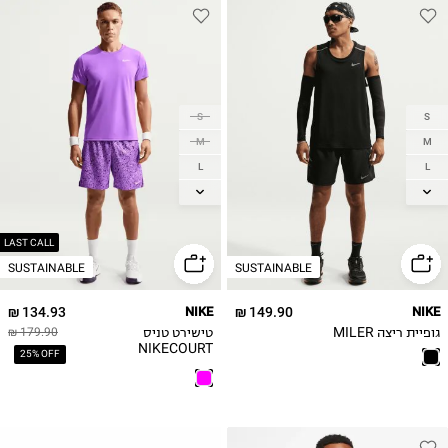
S
S
M
M
L
L
XL
XL
2XL
2XL
LAST CALL
SUSTAINABLE
SUSTAINABLE
134.93 ₪
NIKE
149.90 ₪
NIKE
גופיית ריצה MILER
טישירט טניס
179.90 ₪
NIKECOURT
25% OFF
VICTORY