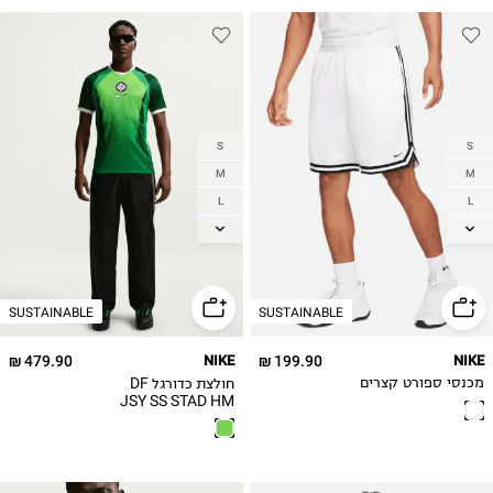
S
S
M
M
L
L
XL
XL
2XL
2XL
SUSTAINABLE
SUSTAINABLE
479.90 ₪
NIKE
199.90 ₪
NIKE
חולצת כדורגל DF
מכנסי ספורט קצרים
JSY SS STAD HM