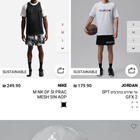
S
S
M
M
L
L
XL
XL
2XL
2XL
3XL
3XL
SUSTAINABLE
SUSTAINABLE
249.90 ₪
NIKE
179.90 ₪
JORDAN
טי שירט בהדפס SPT
M NK DF SI PRAC
MESH 5IN AOP
GFX 2
מכנסיים קצרים