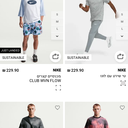
S
S
M
M
L
L
XL
XL
2XL
2XL
3XL
JUST LANDED
SUSTAINABLE
SUSTAINABLE
229.90 ₪
NIKE
229.90 ₪
NIKE
מכנסיים קצרים
טי שירט עם לוגו
CLUB WVN FLOW
AOP REISSUE