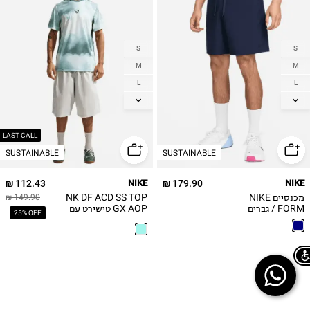
S
S
M
M
L
L
XL
XL
2XL
2XL
3XL
LAST CALL
SUSTAINABLE
SUSTAINABLE
112.43 ₪
NIKE
179.90 ₪
NIKE
מכנסיים NIKE
NK DF ACD SS TOP
149.90 ₪
FORM / גברים
GX AOP טישירט עם
25% OFF
הדפס
Chat on WhatsApp