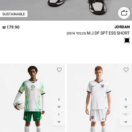
SUSTAINABLE
179.90 ₪
JORDAN
M J DF SPT ESS SHORT מכנסי אימון
S
S
M
M
L
L
XL
XL
2XL
2XL