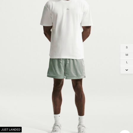
S
M
L
XL
2XL
3XL
JUST LANDED