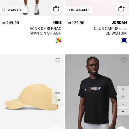
3XL
SUSTAINABLE
SUSTAINABLE
249.90 ₪
NIKE
129.90 ₪
JORDAN
כובע CLUB CAP US
M NK DF SI PRAC
WVN 5IN SH AOP
CB WSH JM
מכנסיים קצרים
S
S/M
M
L/XL
L
XL
2XL
3XL