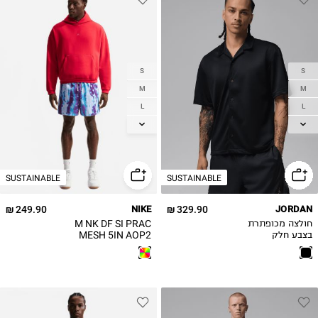
S
S
M
M
L
L
XL
XL
2XL
2XL
3XL
SUSTAINABLE
SUSTAINABLE
249.90 ₪
NIKE
329.90 ₪
JORDAN
M NK DF SI PRAC
חולצה מכופתרת
MESH 5IN AOP2
בצבע חלק
מכנסיים קצרים