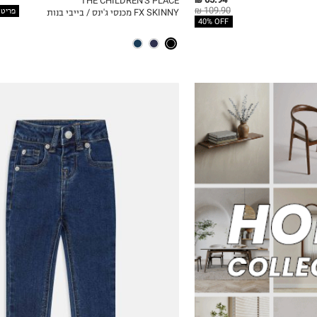
THE CHILDREN'S PLACE
109.90 ₪
פריט שני 
FX SKINNY מכנסי ג'ינס / בייבי בנות
ICKVIEW
MY LIST
QUICKVIEW
40% OFF
6-12M
12-18M
18-24M
2Y
3Y
4Y