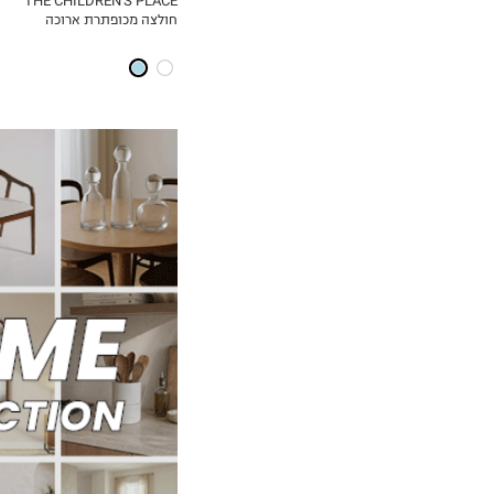
THE CHILDREN'S PLACE
חולצה מכופתרת ארוכה
MY LIST