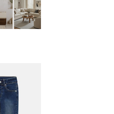
6-12M
12-18M