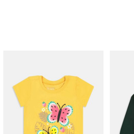
9-12M
12-18M
18-24M
2Y
3Y