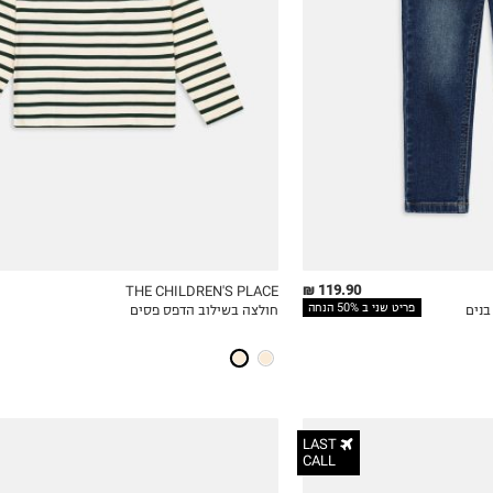
8
10
12
14
119.90 ₪
THE CHILDREN'S PLACE
פריט שני ב 50% הנחה
חולצה בשילוב הדפס פסים
ICKVIEW
MY LIST
QUICKVIEW
LAST
CALL