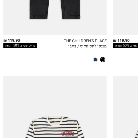
119.90 ₪
119.90 ₪
THE CHILDREN'S PLACE
ב 50% הנחה
פריט שני ב 50% הנחה
מכנסי ג'ינס סקיני / בייבי
QUICKVIEW
MY LIST
QU
5
6