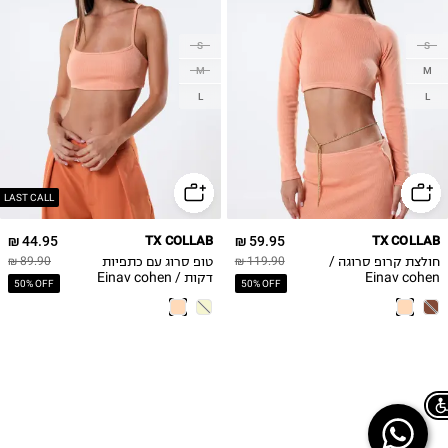
S
S
M
M
L
L
LAST CALL
44.95 ₪
TX COLLAB
59.95 ₪
TX COLLAB
חולצת קרופ סרוגה /
טופ סרוג עם כתפיות
89.90 ₪
119.90 ₪
Einav cohen
דקות / Einav cohen
50% OFF
50% OFF
Chat on WhatsApp