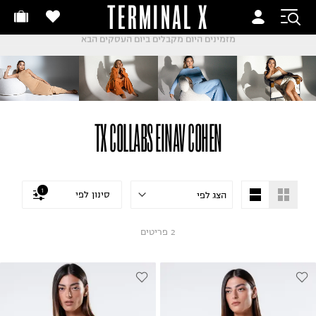
TERMINAL X
זמינים היום
חלפות והחזרות בקליק
החלפות והחזרות בקליק
עם שליח עד הבית!
ם שליח עד הבית!
קבלים ביום העסקים הבא
חלפות והחזרות בקליק
ם שליח עד הבית!
שלוח עד הבית החל מ₪9.9
TX COLLABS EINAV COHEN
שלוח חינם מעל ₪249
1
סינון לפי
2
פריטים