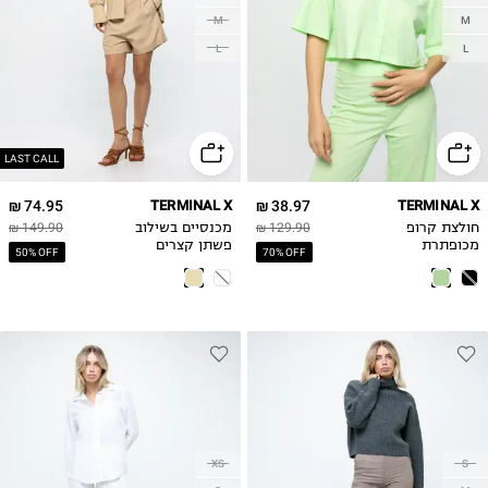
M
M
L
L
LAST CALL
74.95 ₪
TERMINAL X
38.97 ₪
TERMINAL X
חולצת קרופ
129.90 ₪
מכנסיים בשילוב
149.90 ₪
מכופתרת
פשתן קצרים
50% OFF
70% OFF
XS
S