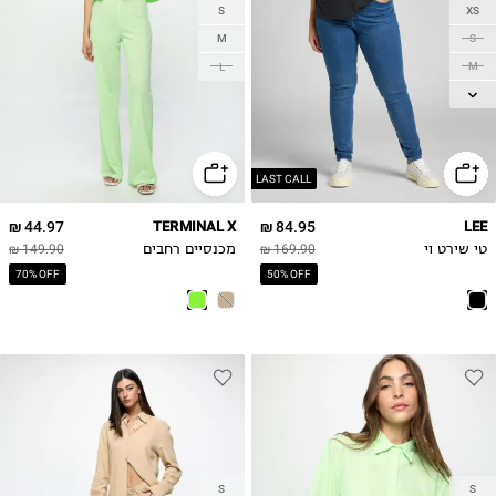
S
XS
M
S
M
L
L
XL
1X
LAST CALL
44.97 ₪
TERMINAL X
84.95 ₪
LEE
טי שירט וי
169.90 ₪
מכנסיים רחבים
149.90 ₪
70% OFF
50% OFF
S
S