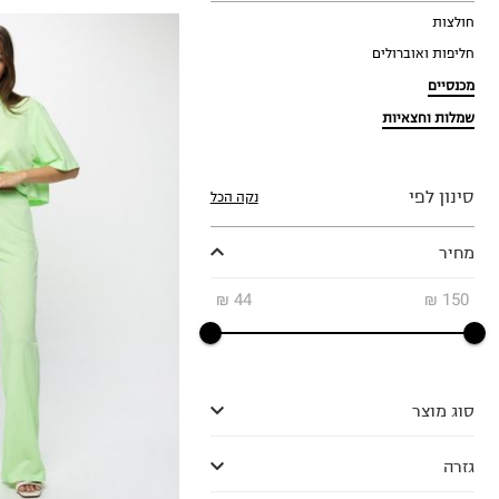
חולצות
חליפות ואוברולים
מכנסיים
שמלות וחצאיות
סינון לפי
נקה הכל
S
מחיר
M
L
₪
44
₪
150
סוג מוצר
גזרה