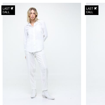
LAST
LAST
CALL
CALL
XS
S
M
L
XL
2XL