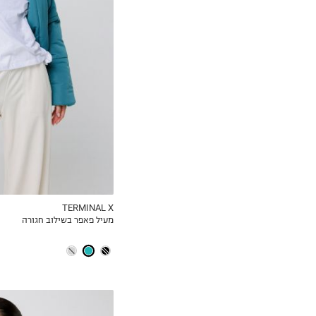
S
M
L
TERMINAL X
מעיל פאפר בשילוב חגורה
MY LIST