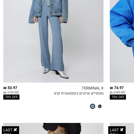
S
M
L
53.97 ₪
74.97 ₪
TERMINAL X
179.90 ₪
249.90 ₪
מכנסיים ארוכים בטקסטורת קרפ
QUICKVIEW
MY LIST
QU
70% OFF
70% OFF
LAST
LAST