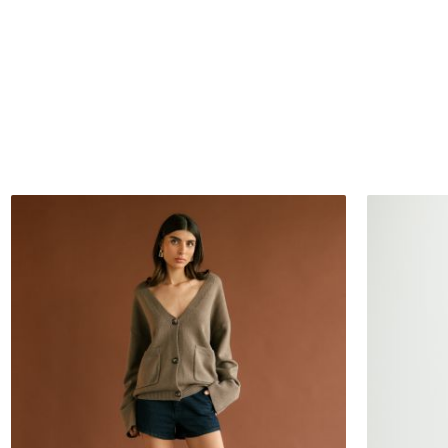
S
M
L