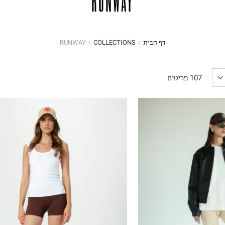
RUNWAY
דף הבית
COLLECTIONS
RUNWAY
הכניסו מייל
הרשמה
107
פריטים
אני רוצה לקבל מטרמינל איקס מידע ופרסום על הטבות,
עדכונים וקולקציות חדשות באמצעי התקשרות
והטכנולוגיה השונים כגון: דוא"ל/ סמס/ וואטסאפ ועוד.
ידוע לי כי באפשרותי לבטל את ההסכמה בכל עת באיזור
האישי או בפנייה לsupport@terminalx.com. למידע
נוסף על אופן השימוש במידע האישי ראו את
מדיניות
הפרטיות.
S
M
L