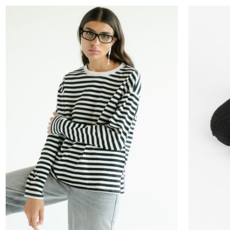
S
M
L