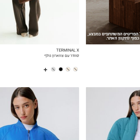
TERMINAL X
סוודר עם צווארון גולף
ICKVIEW
MY LIST