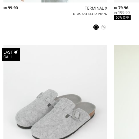
99.90 ₪
79.96 ₪
TERMINAL X
199.90 ₪
טי שירט בהדפס פסים
QUICKVIEW
MY LIST
QU
60% OFF
LAST
CALL
36
37
38
39
40
41