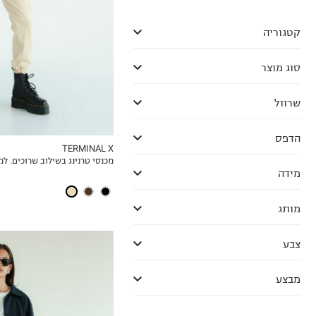
קטגוריה
סוג מוצר
שרוול
הדפס
TERMINAL X
מכנסי טרנינג בשילוב שרוכים. למ
MY LIST
מידה
מותג
צבע
מבצע