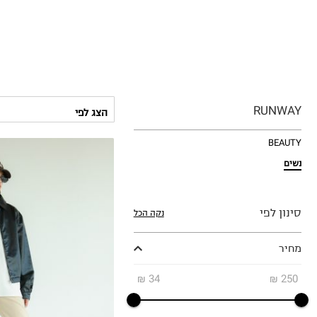
RUNWAY
BEAUTY
נשים
סינון לפי
נקה הכל
מחיר
₪
34
₪
250
S
M
L