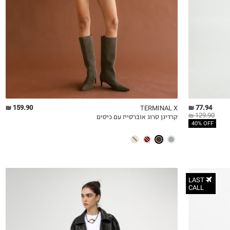
159.90 ₪
77.94 ₪
TERMINAL X
129.90 ₪
קרדיגן סרוג אוברסייז עם כיסים
QUICKVIEW
MY LIST
QU
40% OFF
LAST
CALL