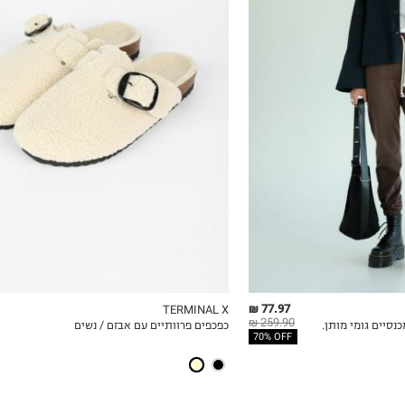
36
37
38
39
40
41
77.97 ₪
TERMINAL X
259.90 ₪
כנסיים גומי מותן.
כפכפים פרוותיים עם אבזם / נשים
ICKVIEW
MY LIST
QUICKVIEW
70% OFF