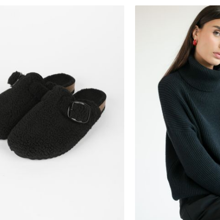
36
37
38
39
40
41