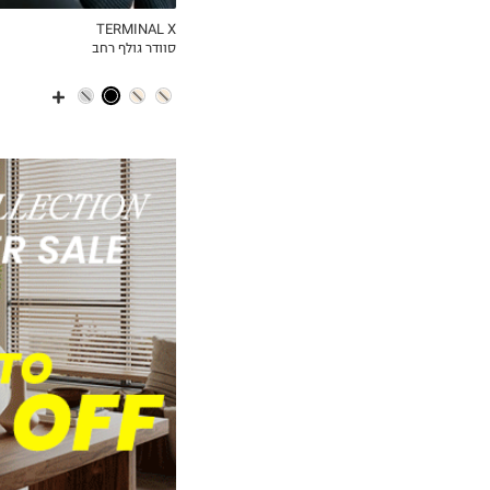
TERMINAL X
סוודר גולף רחב
MY LIST