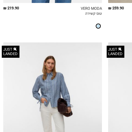
219.90 ₪
259.90 ₪
VERO MODA
טופ קשירה
QUICKVIEW
MY LIST
QU
JUST
JUST
LANDED
LANDED
XS
S
M
L
XL