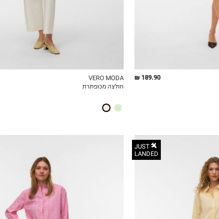
189.90 ₪
VERO MODA
חולצה מכופתרת
ICKVIEW
MY LIST
QUICKVIEW
JUST
LANDED
XS