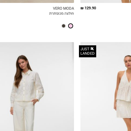
129.90 ₪
VERO MODA
חולצה מכופתרת
ICKVIEW
MY LIST
QUICKVIEW
JUST
LANDED
XS
S
M
L
XL