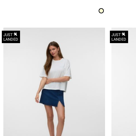
JUST
JUST
LANDED
LANDED
XS
S
M
L
XL