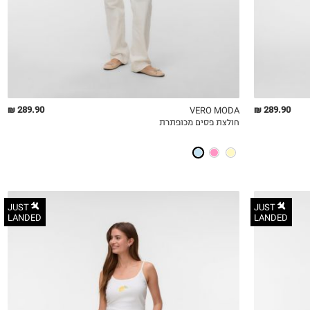
289.90 ₪
289.90 ₪
VERO MODA
חולצת פסים מכופתרת
QUICKVIEW
MY LIST
QU
JUST
JUST
LANDED
LANDED
XS