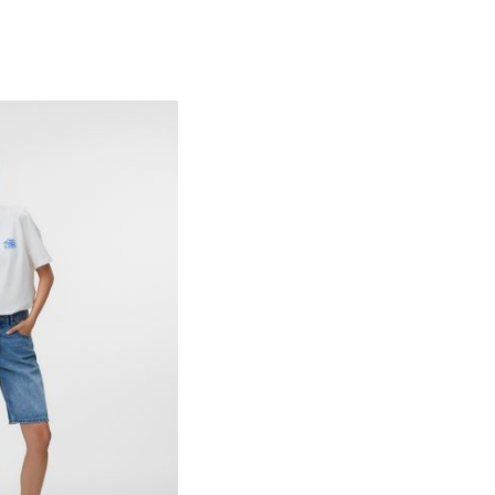
XS
S
M
L
XL