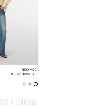
S
M
L
XL
VERO MODA
חולצת פסים מכופתרת
MY LIST