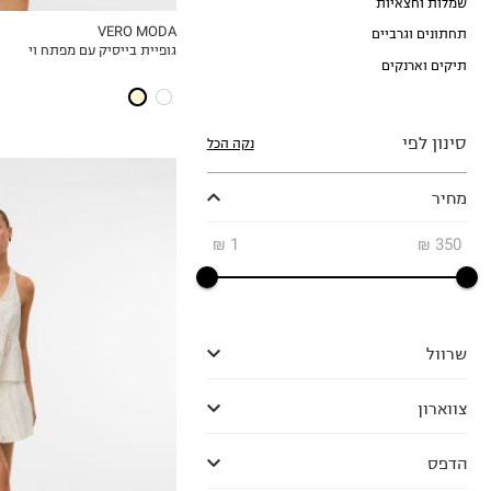
שמלות וחצאיות
VERO MODA
תחתונים וגרביים
גופיית בייסיק עם מפתח וי
MY LIST
תיקים וארנקים
סינון לפי
נקה הכל
מחיר
₪
1
₪
350
XS
שרוול
S
M
צווארון
L
XL
הדפס