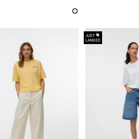
JUST
LANDED
XS
S
M
L
XL