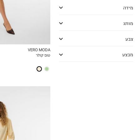
מידה
מותג
צבע
VERO MODA
מבצע
טופ קולר
MY LIST
XS