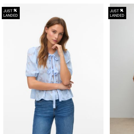
JUST
JUST
LANDED
LANDED
XS
S
M
L
XL