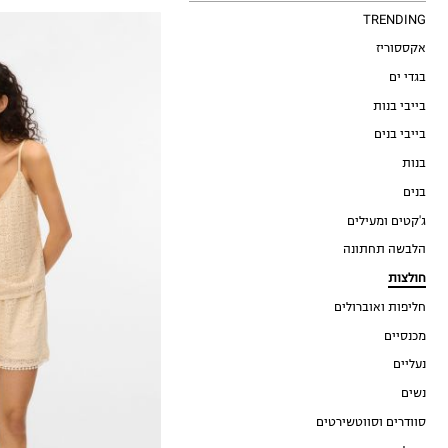
TRENDING
אקססוריז
בגדי ים
בייבי בנות
בייבי בנים
בנות
XS
בנים
S
ג'קטים ומעילים
M
הלבשה תחתונה
L
חולצות
XL
חליפות ואוברולים
מכנסיים
נעליים
נשים
סוודרים וסווטשירטים