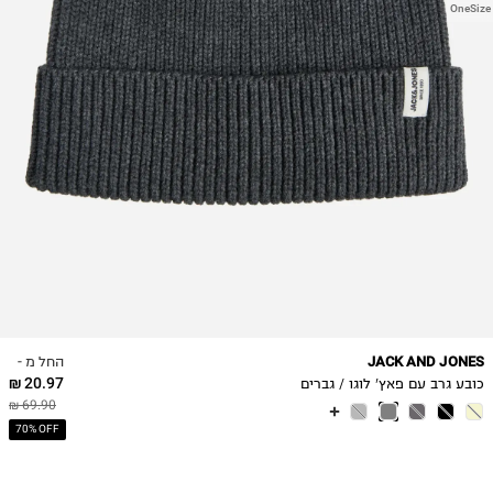
OneSize
החל מ -
JACK AND JONES
20.97 ₪
כובע גרב עם פאץ' לוגו / גברים
69.90 ₪
70% OFF