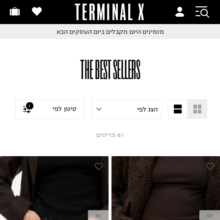
TERMINAL X
זמינים היום
חלפות והחזרות בקליק
החלפות והחזרות בקליק
עם שליח עד הבית!
ם שליח עד הבית!
קבלים ביום העסקים הבא
חלפות והחזרות בקליק
THE BEST SELLERS
ם שליח עד הבית!
שלוח עד הבית החל מ₪9.9
שלוח חינם מעל ₪249
1
סינון לפי
61
פריטים
80
80