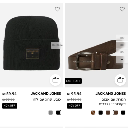
100
80
OneSize
85
90
95
105
LAST CALL
59.94 ₪
JACK AND JONES
95.94 ₪
JACK AND JONES
חגורת עם אבזם
159.90 ₪
כובע סרוג עם לוגו
99.90 ₪
דקורטיבי / גברים
40% OFF
40% OFF