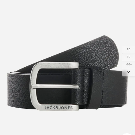
80
90
95
105