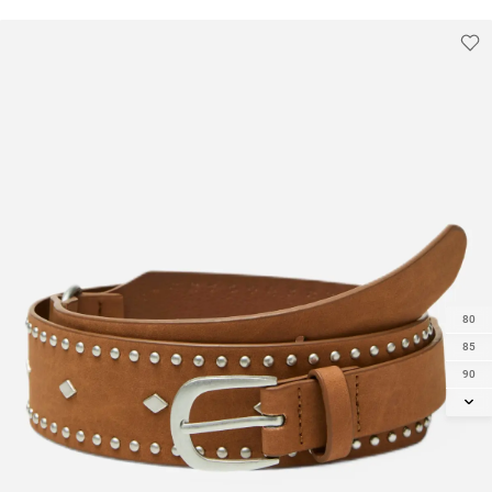
80
85
90
95