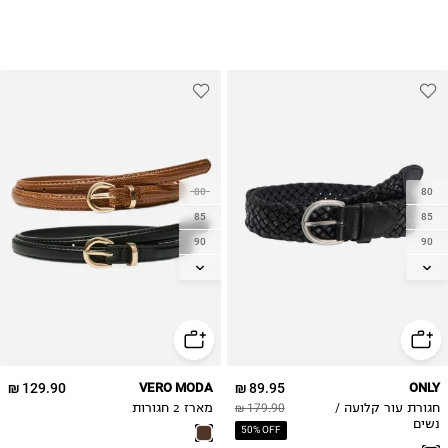
80
80
85
85
90
90
95
95
129.90 ₪
VERO MODA
89.95 ₪
ONLY
חגורת עור קלועה /
179.90 ₪
מארז 2 חגורות
נשים
50% OFF