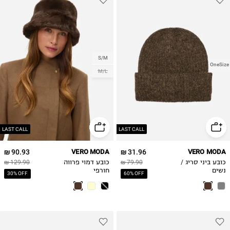
S/M
OneSize
M/L
LAST CALL
LAST CALL
90.93 ₪
VERO MODA
31.96 ₪
VERO MODA
כובע ביני סריג /
79.90 ₪
כובע דמוי פרווה
129.90 ₪
נשים
חורפי
30% OFF
60% OFF