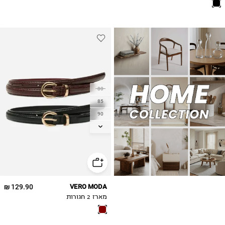
80
85
90
95
129.90 ₪
VERO MODA
מארז 2 חגורות