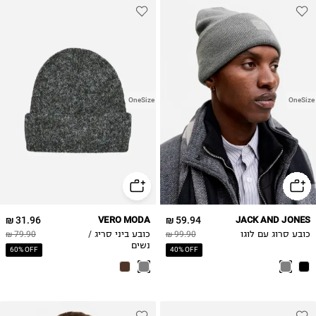
OneSize
OneSize
31.96 ₪
VERO MODA
59.94 ₪
JACK AND JONES
כובע סרוג עם לוגו
99.90 ₪
כובע ביני סריג /
79.90 ₪
נשים
60% OFF
40% OFF