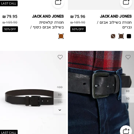
LAST CALL
79.95 ₪
JACK AND JONES
75.96 ₪
JACK AND JONES
חגורה בשילוב אבזם /
189.90 ₪
חגורה קלאסית
159.90 ₪
גברים
בשילוב אבזם כסוף /
50% OFF
60% OFF
גברים
100
80
80
90
85
90
95
105
LAST CALL