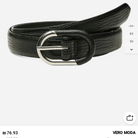
80
85
90
95
76.93 ₪
VERO MODA