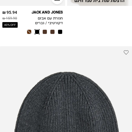
95.94 ₪
JACK AND JONES
חגורת עם אבזם
159.90 ₪
דקורטיבי / גברים
40% OFF