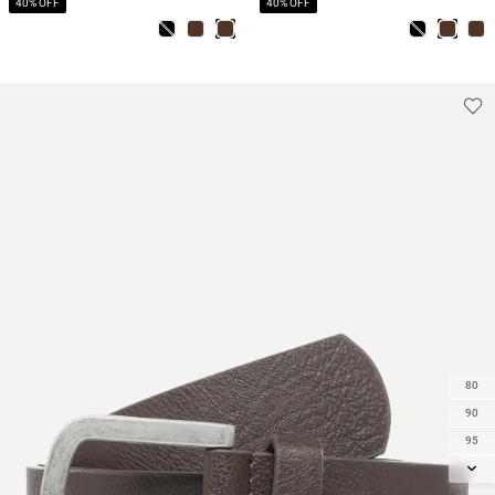
40% OFF
40% OFF
80
90
95
105