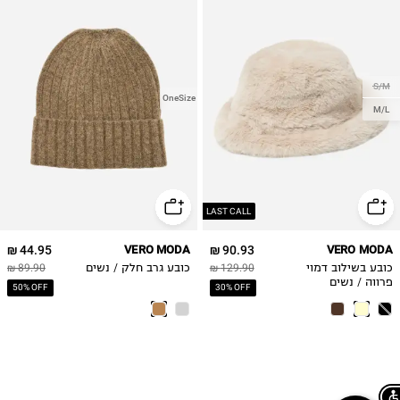
S/M
OneSize
M/L
LAST CALL
44.95 ₪
VERO MODA
90.93 ₪
VERO MODA
כובע בשילוב דמוי
129.90 ₪
כובע גרב חלק / נשים
89.90 ₪
פרווה / נשים
50% OFF
30% OFF