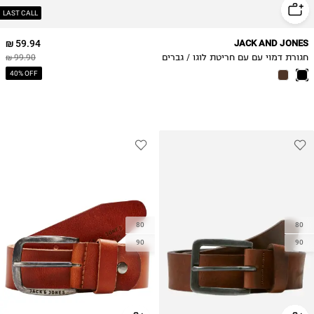
LAST CALL
59.94 ₪
JACK AND JONES
חגורת דמוי עם עם חריטת לוגו / גברים
99.90 ₪
40% OFF
80
80
90
90