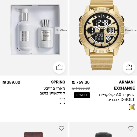
OneSize
OneSize
389.00 ₪
SPRING
769.30 ₪
ARMANI
EXCHANGE
1,099.00 ₪
מארז פרייבט
קולקשיין בושם
שעון יד AX קולקציית
30% OFF
+קרם גוף -סאפרן דה
D-BOLT / גברים
לה מאנצ'ה