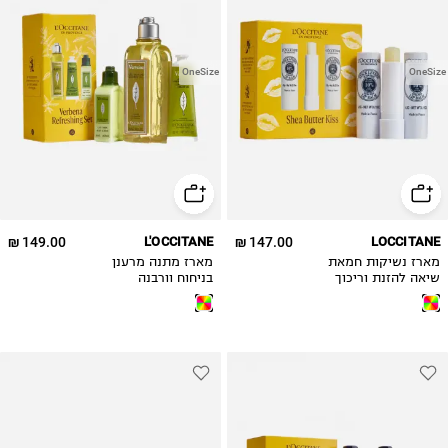
OneSize
OneSize
149.00 ₪
L'OCCITANE
147.00 ₪
LOCCITANE
מארז נשיקות חמאת
מארז מתנה מרענן
שיאה להזנת וריכוך
בניחוח וורבנה
השפתיים