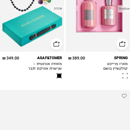
57CM
OneSize
349.00 ₪
ASAF&TOMER
389.00 ₪
SPRING
מארז פרייבט
מזוודה אנרגטית -
קולקשיין בושם
שרשרת אוניקס לגבר
+קרם גוף -
פרניקנסנס&פיוני