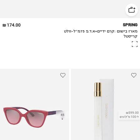
174.00 ₪
SPRING
מארז בישום :קרם ידיים+א.ד.פ 75מ״ל-וולט
קריסטל
₪599.00
45
ל-100 מ"ל\גרם