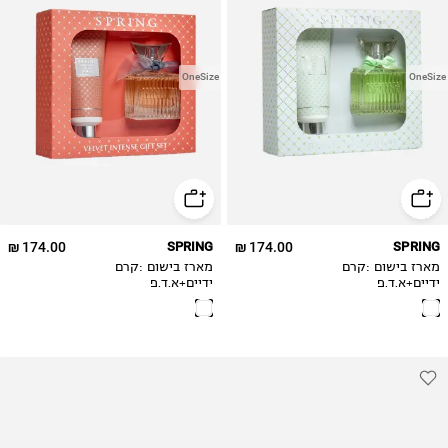
OneSize
OneSize
174.00 ₪
SPRING
174.00 ₪
SPRING
מארז בישום :קרם
מארז בישום :קרם
ידיים+א.ד.פ
ידיים+א.ד.פ
75מ״ל-טמטינג נאשי
75מ״ל-וולט אינטנס