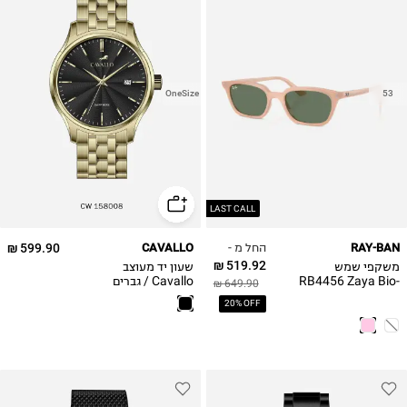
OneSize
53
LAST CALL
החל מ -
599.90 ₪
CAVALLO
RAY-BAN
519.92 ₪
משקפי שמש
שעון יד מעוצב
RB4456 Zaya Bio-
Cavallo / גברים
649.90 ₪
CW158008
Based
20% OFF