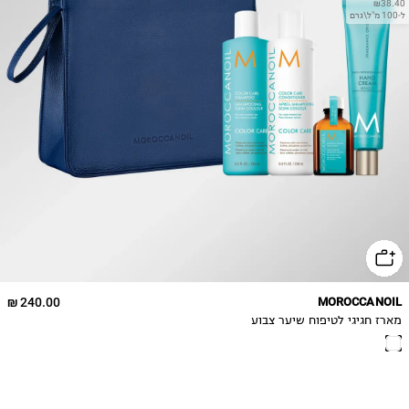
₪38.40
ל-100 מ"ל\גרם
240.00 ₪
MOROCCANOIL
מארז חגיגי לטיפוח שיער צבוע