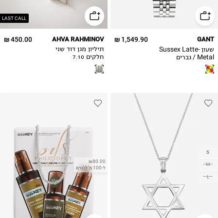
LAST CALL
450.00 ₪
AHVA RAHMINOV
1,549.90 ₪
GANT
שעון Sussex Latte-
תיליון מגן דוד שני
Metal / גברים
חלקים 7.10
G136007
S
₪80.00
M
ל-100 מ"ל\גרם
L