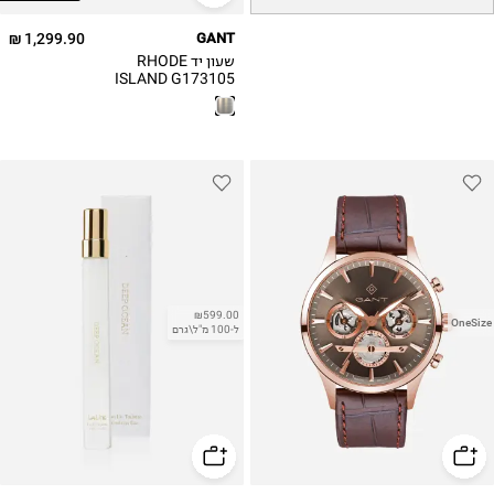
1,299.90 ₪
GANT
שעון יד RHODE
ISLAND G173105
₪599.00
OneSize
ל-100 מ"ל\גרם