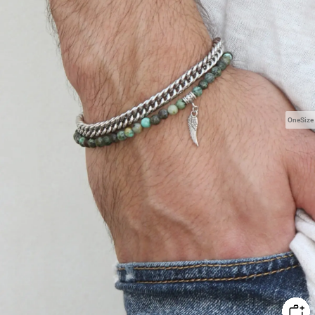
OneSize