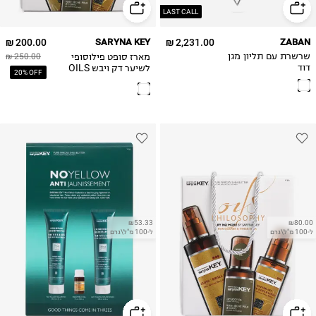
LAST CALL
200.00 ₪
SARYNA KEY
2,231.00 ₪
ZABAN
מארז סופט פילוסופי
שרשרת עם תליון מגן
250.00 ₪
לשיער דק ויבש OILS
דוד
20% OFF
PHILOSOPHY
₪53.33
₪80.00
ל-100 מ"ל\גרם
ל-100 מ"ל\גרם