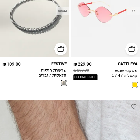
60CM
47
109.00 ₪
FESTIVE
229.90 ₪
CATTLEYA
משקפי שמש
299.00 ₪
שרשרת חוליות
קאטליה C7 47
קלאסית / גברים
SPECIAL PRICE
AMOR CY168 /
יוניסקס