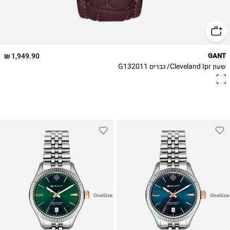
1,949.90 ₪
GANT
שעון Cleveland Ipr/ גברים G132011
OneSize
OneSize