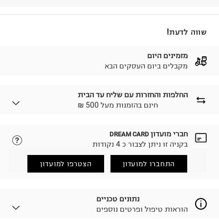
שווה לדעת!
מזמינים היום
מקבלים ביום העסקים הבא
החלפות והחזרות עם שליח עד הבית
₪ חינם בהזמנות מעל 500
חברי מועדון
DREAM CARD
לבחירת בשיטת המשלוח המתאימה לכם,
נא ללחוץ כאן.
בקניה זו ניתן לצבור כ 4 נקודות
הזמנתם והתחרטתם?
החזרות / החלפות בקליק עם שליח עד הבית ב-14.9 ₪
התחברו למועדון
הצטרפו למועדון
(במקום ב-19.9 ₪) לזמן מוגבל! חינם בהזמנות מעל 500 ₪.
לפרטים נא ללחוץ כאן
.
ניתן גם להחזיר את החבילה דרך דואר ישראל ללא תשלום.
נתונים טכניים
למידע נא ללחוץ כאן
.
הוראות טיפול ופרטים נוספים
לפני החזרת החבילה, חשוב להדביק את מדבקת הגוביינא על