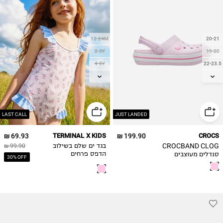
12-24M
20-21
2-3Y
19-20
4-5Y
22-23.5
6-7Y
23-24
24-25
8-9Y
25-26
27-28
LAST CALL
JUST LANDED
69.93 ₪
TERMINAL X KIDS
199.90 ₪
CROCS
CROCBAND CLOG
בגד ים שלם בשילוב
99.90 ₪
סנדלים מעוצבים
הדפס פרחים
30% OFF
לילדים
ומשבצות