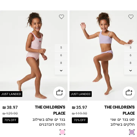
5
5
6
6
8
8
10
10
12
12
14
14
JUST LANDED
JUST LANDED
38.97 ₪
THE CHILDREN'S
35.97 ₪
THE CHILDREN'S
PLACE
PLACE
129.90 ₪
119.90 ₪
סט בגד ים שני
בגד ים שלם בשילוב
70% OFF
70% OFF
חלקים בשילוב
הדפס דובדבנים
כיווצים