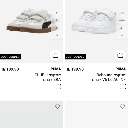
21
19
22
20
23
21
24
22
25
23
26
24
25
27
JUST LANDED
JUST LANDED
26
189.90 ₪
PUMA
199.90 ₪
PUMA
27
סניקרס Rebound
סניקרס CLUB II
V6 Lo AC INF / בנים
ERA / בנים