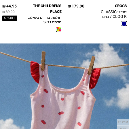
13
44.95 ₪
THE CHILDREN'S
179.90 ₪
CROCS
סנדלי CLASSIC
PLACE
89.90 ₪
CLOG K / בנים
חולצת בגד ים בשילוב
50% OFF
הדפס גלשן
12-24M