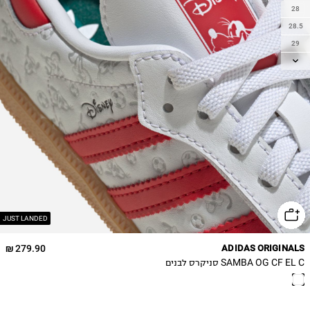
28
28.5
29
30
30.5
31
31.5
32
33
33.5
34
35
JUST LANDED
279.90 ₪
ADIDAS ORIGINALS
SAMBA OG CF EL C סניקרס לבנים