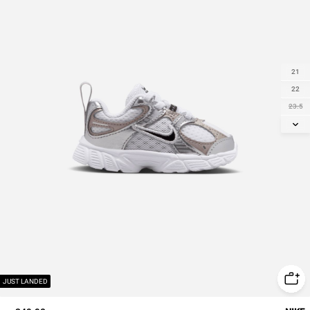
21
22
23.5
25
26
27
JUST LANDED