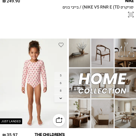
249.90 ₪
NIKE
סניקרס NIKE V5 RNR E (TD) / בייבי בנים
5
6
8
10
12
14
JUST LANDED
35.97 ₪
THE CHILDREN'S