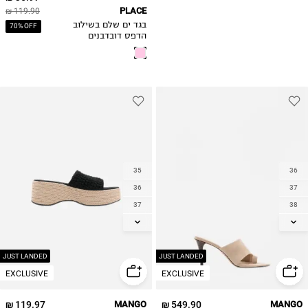
PLACE
119.90 ₪
בגד ים שלם בשילוב
70% OFF
הדפס דובדבנים
35
36
36
37
37
38
38
39
39
40
40
41
JUST LANDED
JUST LANDED
EXCLUSIVE
EXCLUSIVE
119.97 ₪
MANGO
549.90 ₪
MANGO