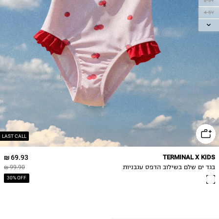
2-3Y
4-5Y
6-7Y
8-9Y
LAST CALL
69.93 ₪
TERMINAL X KIDS
בגד ים שלם בשילוב הדפס עגבניות
99.90 ₪
30% OFF