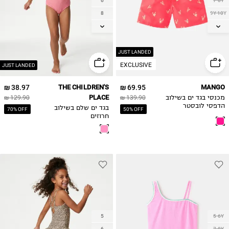
6
7-8Y
8
9Y-10Y
10
11-12Y
12
13-14Y
14
JUST LANDED
EXCLUSIVE
JUST LANDED
38.97 ₪
THE CHILDREN'S
69.95 ₪
MANGO
PLACE
מכנסי בגד ים בשילוב
139.90 ₪
129.90 ₪
הדפסי לובסטר
בגד ים שלם בשילוב
70% OFF
50% OFF
חרוזים
5
5-6Y
6
7-8Y