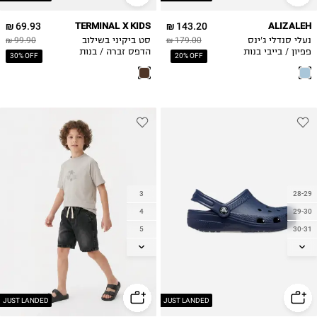
69.93 ₪
TERMINAL X KIDS
143.20 ₪
ALIZALEH
נעלי סנדלי ג'ינס
179.00 ₪
סט ביקיני בשילוב
99.90 ₪
פפיון / בייבי בנות
הדפס זברה / בנות
30% OFF
20% OFF
3
28-29
4
29-30
5
30-31
6
32-33
8
33-34
10
34-35
12
36-37
JUST LANDED
JUST LANDED