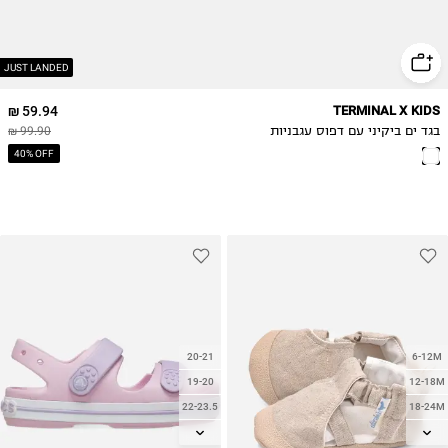
JUST LANDED
59.94 ₪
TERMINAL X KIDS
בגד ים ביקיני עם דפוס עגבניות
99.90 ₪
40% OFF
20-21
6-12M
19-20
12-18M
22-23.5
18-24M
23-24
2Y