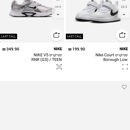
36.5
23.5
37.5
25
38
26
38.5
27
39
LAST CALL
LAST CALL
40
349.90 ₪
NIKE
199.90 ₪
NIKE
סניקרס Nike Court
סניקרס NIKE V5
RNR (GS) / TEEN
Borough Low
Recraft / בייבי
BOYS