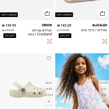
24-25
25-26
27-28
JUST LANDED
JUST LANDED
139.93 ₪
CROCS
143.20 ₪
ALIZALEH
סנדלים עם לוגו
סנדלים / בייבי בנים
179.00 ₪
199.90 ₪
Crocband / בנות
30% OFF
20% OFF
20-21
12-24M
19-20
2-3Y
22-23.5
4-5Y
23-24
6-7Y
24-25
8-9Y