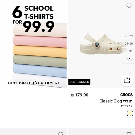
28-29
29-30
30-31
32-33
33-34
34-35
36-37
JUST LANDED
179.90 ₪
CROCS
סנדלי Classic Clog
/ ילדים