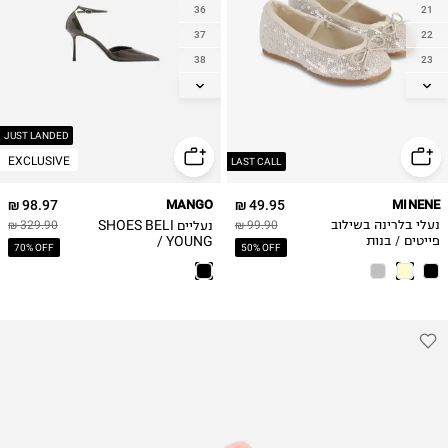
36
21
37
22
38
23
39
24
40
25
26
41
JUST LANDED
EXCLUSIVE
27
LAST CALL
28
98.97 ₪
MANGO
49.95 ₪
MINENE
29
נעליים SHOES BELI
נעלי בלרינה בשילוב
99.90 ₪
329.90 ₪
30
/ YOUNG
פייטים / בנות
70% OFF
50% OFF