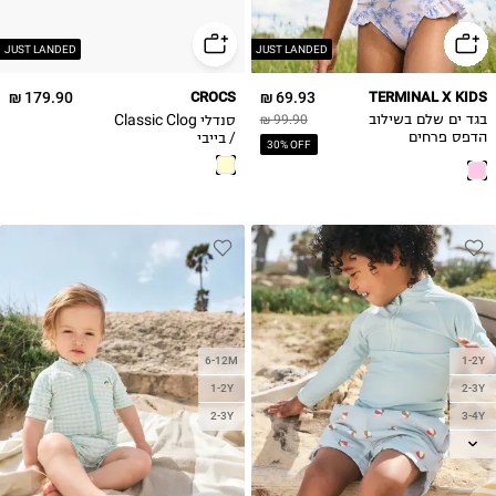
25-26
27-28
JUST LANDED
JUST LANDED
179.90 ₪
CROCS
69.93 ₪
TERMINAL X KIDS
סנדלי Classic Clog
בגד ים שלם בשילוב
99.90 ₪
/ בייבי
הדפס פרחים
30% OFF
6-12M
1-2Y
1-2Y
2-3Y
3-4Y
2-3Y
4-5Y