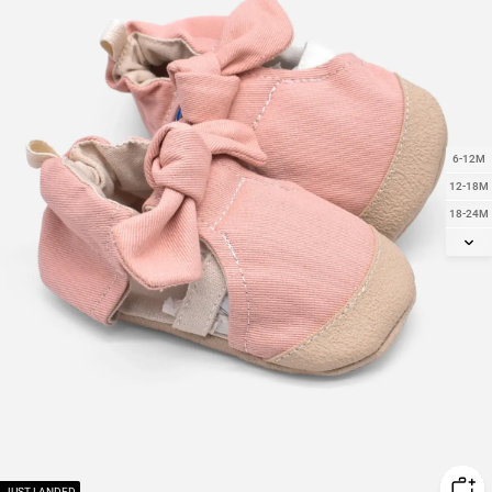
6-12M
12-18M
18-24M
2Y
JUST LANDED