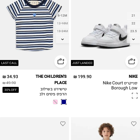
6-12M
21
12-18M
22
18-24M
23.5
2Y
25
3Y
26
4Y
27
LAST CALL
JUST LANDED
34.93 ₪
THE CHILDREN'S
199.90 ₪
NIKE
סניקרס Nike Court
PLACE
49.90 ₪
Borough Low
טישירט בשילוב
30% OFF
Recraft / בייבי
הדפס פסים ולב