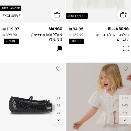
39
XL
40
JUST LANDED
EXCLUSIVE
JUST LANDED
119.97 ₪
MANGO
94.95 ₪
BILLABONG
MARTAN סנדלים /
חולצה בשילוב הדפס
189.90 ₪
399.90 ₪
YOUNG
/ גברים
70% OFF
50% OFF
21
2-3Y
22
3-4Y
23
4-5
24
5-6
25
6-7