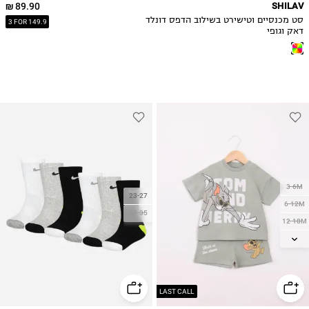
89.90 ₪
SHILAV
סט מכנסיים וטישירט בשילוב הדפס דונלד
3 FOR 149.9
דאק וגופי
3-6M
23-27
6-12M
27-35
12-18M
18-24M
2Y
3Y
4Y
LAST CALL
5Y