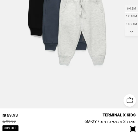
6-12M
12-18M
18-24M
2Y
69.93 ₪
TERMINAL X KIDS
מארז 3 מכנסי טרנינג / 6M-2Y
99.90 ₪
30% OFF