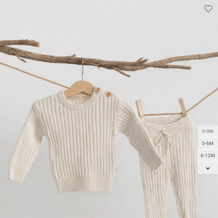
0-3M
3-6M
6-12M
12-18M
18-24M