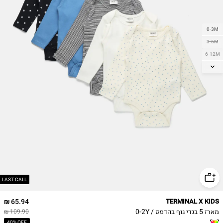
0-3M
3-6M
6-12M
12-18M
18-24M
2Y
LAST CALL
65.94 ₪
TERMINAL X KIDS
מארז 5 בגדי גוף בהדפס / 0-2Y
109.90 ₪
40% OFF