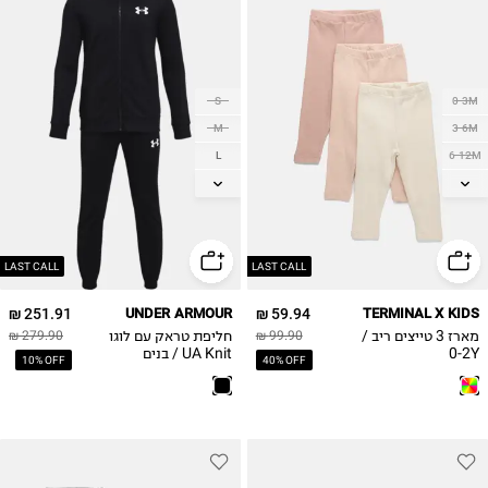
S
0-3M
M
3-6M
L
6-12M
12-18M
XL
18-24M
2Y
LAST CALL
LAST CALL
251.91 ₪
UNDER ARMOUR
59.94 ₪
TERMINAL X KIDS
מארז 3 טייצים ריב /
חליפת טראק עם לוגו
279.90 ₪
99.90 ₪
0-2Y
UA Knit / בנים
10% OFF
40% OFF