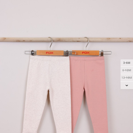
3-6M
6-12M
12-18M
18-24M
2Y
3Y
4Y
5Y