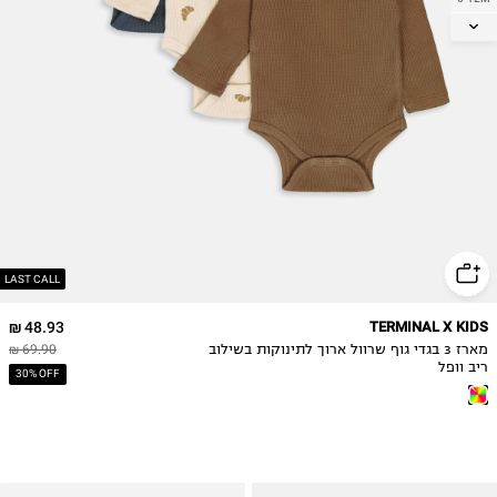
12-18M
18-24M
2Y
LAST CALL
48.93 ₪
TERMINAL X KIDS
מארז 3 בגדי גוף שרוול ארוך לתינוקות בשילוב
69.90 ₪
ריב וופל
30% OFF