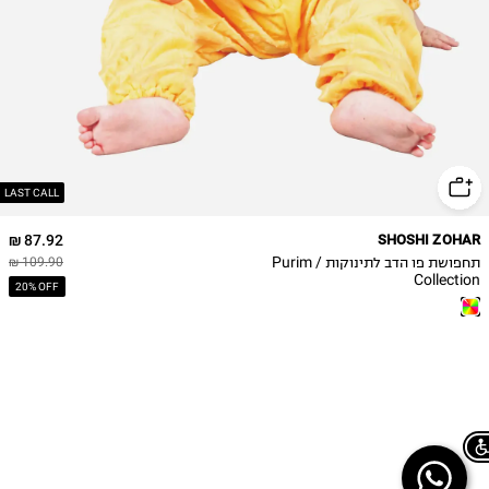
LAST CALL
87.92 ₪
SHOSHI ZOHAR
תחפושת פו הדב לתינוקות / Purim
109.90 ₪
Collection
20% OFF
Chat on WhatsApp