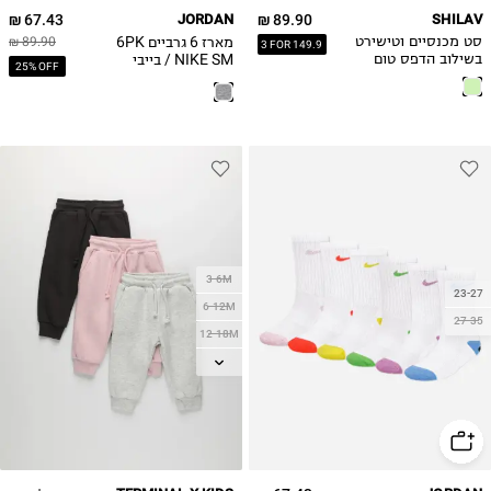
67.43 ₪
JORDAN
89.90 ₪
SHILAV
6Y
מארז 6 גרביים 6PK
סט מכנסיים וטישירט
89.90 ₪
3 FOR 149.9
NIKE SM / בייבי
בשילוב הדפס טום
25% OFF
בנים
וגרי
3-6M
23-27
6-12M
27-35
12-18M
18-24M
2Y
3Y
4Y
5Y