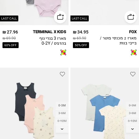
18-24M
2Y
3Y
2Y
4Y
LAST CALL
LAST CALL
5Y
27.96 ₪
TERMINAL X KIDS
34.95 ₪
FOX
מארז 3 בגדי גוף
מארז 2 מכנסי פוטר /
69.90 ₪
69.90 ₪
בהדפס / 0-2Y
בייבי בנות
60% OFF
50% OFF
0-3M
0-3M
3-6M
3-6M
6-12M
6-12M
12-18M
12-18M
18-24M
18-24M