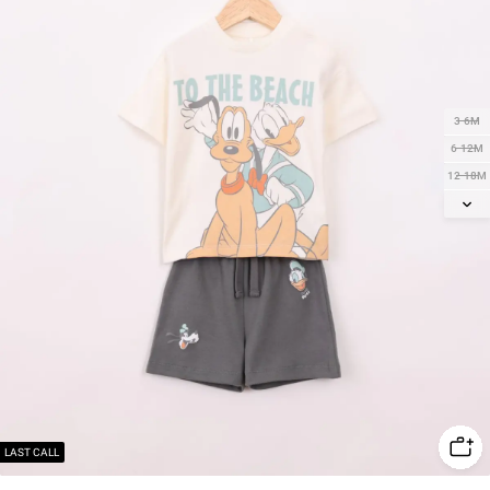
3-6M
6-12M
12-18M
18-24M
2Y
3Y
4Y
5Y
6Y
LAST CALL