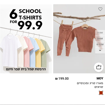
0-3M
3-6M
6-12M
12-18M
18-24M
199.00 ₪
MOY
מארז סריג ומכנסיים
סרוגים