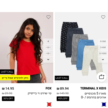
4
0-3M
6
3-6M
8
6-12M
10
12-18M
12
18-24M
14
2Y
LAST CALL
ניתן להדפיס סמל בי״ס
16
LAST CALL
18
14.95 ₪
FOX
89.94 ₪
TERMINAL X KIDS
מארז 5 מכנסיים
149.90 ₪
טי שירט וי בייסיק
29.90 ₪
ארוכים בהדפס / 0-
50% OFF
40% OFF
2Y