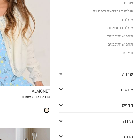
פורים
3-4Y
פיג'מות והלבשה תחתונה
4-5Y
שמלות
5-6Y
6-7Y
שמלות וחצאיות
7-8Y
תחפושות לבנות
תחפושות לבנים
תיקים
שרוול
צווארון
ALMONET
קרדיגן סריג שמנת
MY LIST
הדפס
מידה
מותג