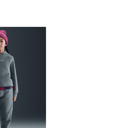
6-7
8-9
10-11Y
12-13
14