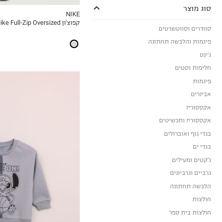
סוג מוצר
NIKE
קפוצ'ון Nike Full-Zip Oversized
MY LIST
סוודרים וסווטשרטים
פיגמות והלבשה תחתונה
ג'ינס
חליפות וסטים
פיגמות
אביזרים
אקססוריז
אקססוריז ותכשיטים
בגדי גוף ואוברולים
בגדי ים
3-6M
ג'קטים ומעילים
6-12M
גרביים וגרביונים
12-18M
הלבשה תחתונה
18-24M
חולצות
2Y
חולצות בית ספר
3Y