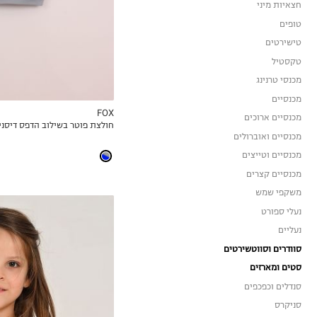
4Y
חצאיות מיני
5Y
טופים
טישירטים
טקסטיל
מכנסי טרנינג
מכנסיים
FOX
מכנסיים ארוכים
חולצת פוטר בשילוב הדפס דיסני
MY LIST
מכנסיים ואוברולים
מכנסיים וטייצים
מכנסיים קצרים
משקפי שמש
נעלי ספורט
נעליים
סוודרים וסווטשירטים
סטים ומארזים
סנדלים וכפכפים
סניקרס
2-3Y