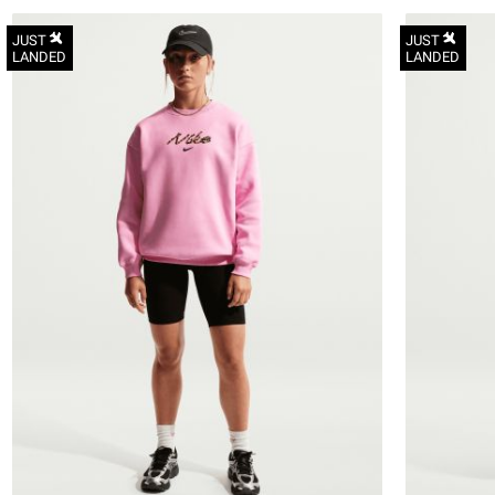
JUST
JUST
LANDED
LANDED
6-7Y
8-9Y
10-11Y
12-13
14