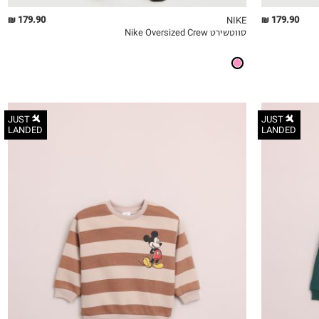
179.90 ₪
179.90 ₪
NIKE
סווטשירט Nike Oversized Crew
QUICKVIEW
MY LIST
QU
JUST
JUST
LANDED
LANDED
3-6M
6-12M
12-18M
18-24M
2Y
3Y