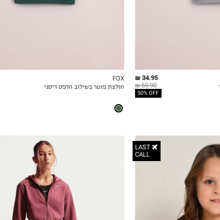
4Y
5Y
34.95 ₪
FOX
69.90 ₪
חולצת פוטר בשילוב הדפס דיסני
ICKVIEW
MY LIST
QUICKVIEW
50% OFF
LAST
CALL
6-7Y