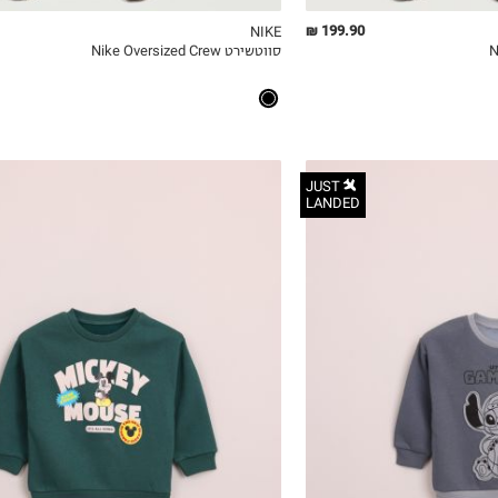
199.90 ₪
NIKE
סווטשירט Nike Oversized Crew
ICKVIEW
MY LIST
QUICKVIEW
JUST
LANDED
3-6M
6-12M
12-18M
18-24M
2Y
3Y