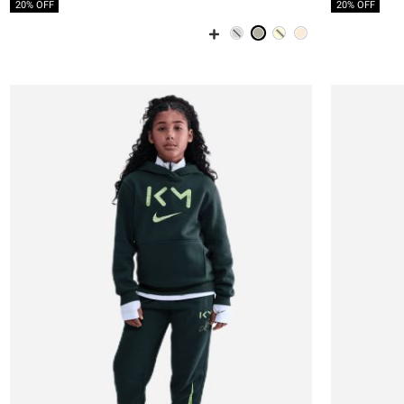
20% OFF
20% OFF
6-7
8-9
10-11Y
12-13
14