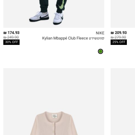
174.93 ₪
209.93 ₪
NIKE
249.90 ₪
279.90 ₪
סווטשירט Kylian Mbappé Club Fleece
QUICKVIEW
MY LIST
QU
30% OFF
25% OFF
3-6M
6-12M