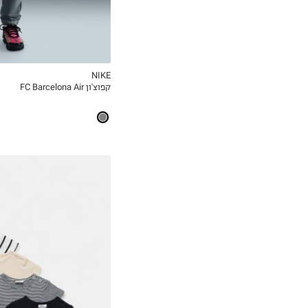
NIKE
קפוצ'ון FC Barcelona Air
MY LIST
0-3M
3-6M
6-12M