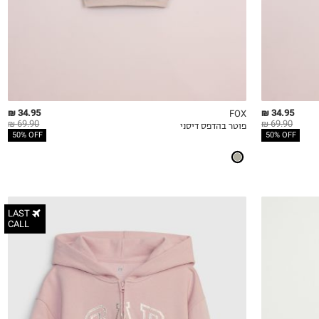
4Y
5Y
34.95 ₪
34.95 ₪
FOX
69.90 ₪
69.90 ₪
פוטר בהדפס דיסני
QUICKVIEW
MY LIST
QU
50% OFF
50% OFF
LAST
CALL
XS