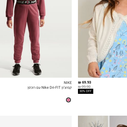
8-9Y
10-11Y
12-13
14
69.93 ₪
NIKE
99.90 ₪
קפוצ'ון Nike Dri-FIT עם רוכסן
ICKVIEW
MY LIST
QUICKVIEW
30% OFF