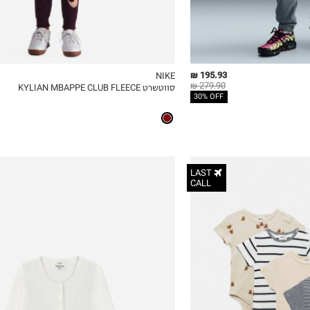
195.93 ₪
NIKE
279.90 ₪
סווטשרט KYLIAN MBAPPE CLUB FLEECE
ICKVIEW
MY LIST
QUICKVIEW
30% OFF
LAST
CALL
3-6M
6-12M