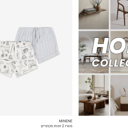
0-3M
3-6M
6-12M
MINENE
מארז 2 זוגות מכנסיים
ICKVIEW
MY LIST