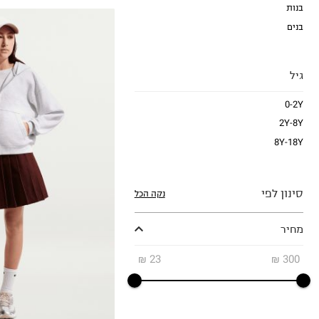
בנות
בנים
גיל
0-2Y
2Y-8Y
6-7Y
8Y-18Y
8-9Y
10-11Y
12-13
סינון לפי
נקה הכל
14
מחיר
₪
23
₪
300