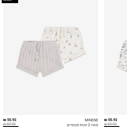
0-3M
3-6M
6-12M
55.92 ₪
55.92 ₪
MINENE
69.90 ₪
69.90 ₪
מארז 2 זוגות מכנסיים
QUICKVIEW
MY LIST
QU