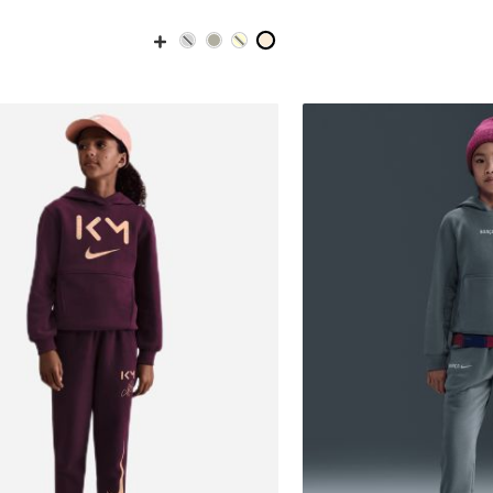
6-7
8-9
10-11Y
12-13
14