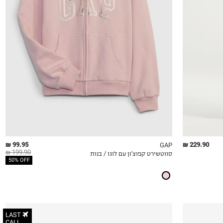
S
M
L
XL
2XL
99.95 ₪
229.90 ₪
GAP
199.90 ₪
סווטשירט קפוצ'ון עם לוגו / בנות
QUICKVIEW
MY LIST
QU
50% OFF
LAST
CALL