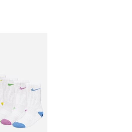
23-27
27-35