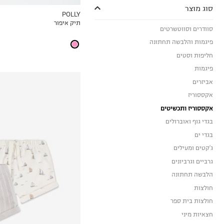
סוג מוצר
POLLY
תיק איפור
MY LIST
סוודרים וסווטשרטים
פיגמות והלבשה תחתונה
חליפות וסטים
פיגמות
אביזרים
אקססוריז
אקססוריז ותכשיטים
בגדי גוף ואוברולים
בגדי ים
ג'קטים ומעילים
גרביים וגרביונים
0-3M
הלבשה תחתונה
3-6M
חולצות
6-12M
חולצות בית ספר
חצאיות מיני