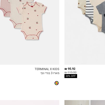
3-6M
6-12M
12-18M
18-24M
2Y
95.92 ₪
TERMINAL X KIDS
119.90 ₪
מארז 3 בגדי גוף
ICKVIEW
MY LIST
QUICKVIEW
20% OFF