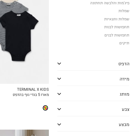
פיג'מות והלבשה תחתונה
3-6M
שמלות
6-12M
שמלות וחצאיות
12-18M
תחפושות לבנות
18-24M
תחפושות לבנים
2Y
תיקים
הדפס
מידה
TERMINAL X KIDS
מותג
מארז 5 בגדי גוף בהדפס
MY LIST
צבע
מבצע