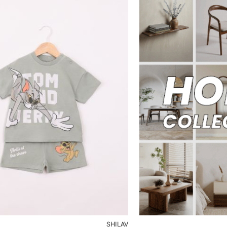
3-6M
6-12M
12-18M
18-24M
2Y
3Y
4Y
5Y
6Y
SHILAV