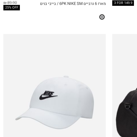
89.90 ₪
3 FOR 149.9
מארז 6 גרביים 6PK NIKE SM / בייבי בנים
QUICKVIEW
MY LIST
QU
25% OFF
OneSize