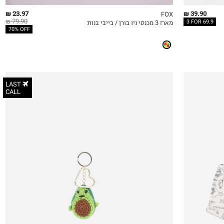
23.97 ₪
39.90 ₪
FOX
79.90 ₪
3 FOR 69.9
מארז 3 מכנסי ניו בורן / בייבי בנות
QUICKVIEW
MY LIST
QU
70% OFF
LAST
CALL
OneSize