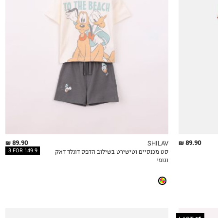
6-12M
12-18M
18-24M
2Y
3Y
4Y
5Y
6Y
89.90 ₪
89.90 ₪
SHILAV
3 FOR 149.9
סט מכנסיים וטישירט בשילוב הדפס דונלד דאק
QUICKVIEW
MY LIST
QU
וגופי