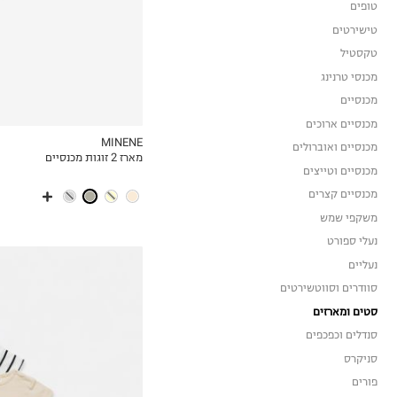
טופים
טישירטים
טקסטיל
מכנסי טרנינג
מכנסיים
מכנסיים ארוכים
MINENE
מכנסיים ואוברולים
מארז 2 זוגות מכנסיים
MY LIST
מכנסיים וטייצים
מכנסיים קצרים
משקפי שמש
נעלי ספורט
נעליים
סוודרים וסווטשירטים
סטים ומארזים
סנדלים וכפכפים
סניקרס
פורים
0-3M