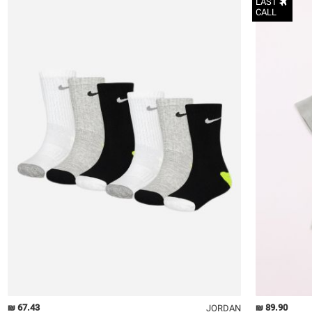
LAST
CALL
23-27
27-35
67.43 ₪
89.90 ₪
JORDAN