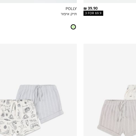
39.90 ₪
POLLY
3 FOR 69.9
תיק איפור
ICKVIEW
MY LIST
QUICKVIEW
0-3M
3-6M
6-12M