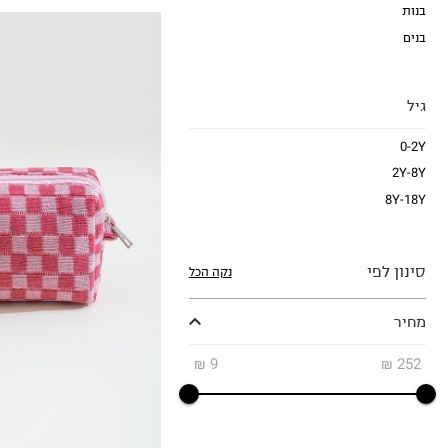
בנות
בנים
גיל
0-2Y
2Y-8Y
8Y-18Y
OneSize
סינון לפי
נקה הכל
מחיר
₪
9
₪
252