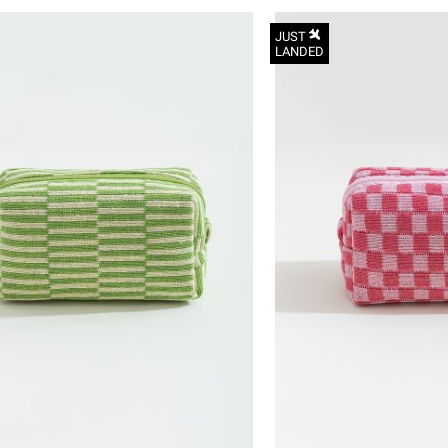
JUST
LANDED
הכניסו מייל
הרשמה
אני רוצה לקבל מטרמינל איקס מידע ופרסום על הטבות,
עדכונים וקולקציות חדשות באמצעי התקשרות
והטכנולוגיה השונים כגון: דוא"ל/ סמס/ וואטסאפ ועוד.
ידוע לי כי באפשרותי לבטל את ההסכמה בכל עת באיזור
OneSize
האישי או בפנייה לsupport@terminalx.com. למידע
נוסף על אופן השימוש במידע האישי ראו את
מדיניות
הפרטיות.