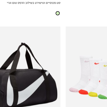
סט מכנסיים וטישירט בשילוב הדפס טום וגרי
ICKVIEW
MY LIST
OneSize