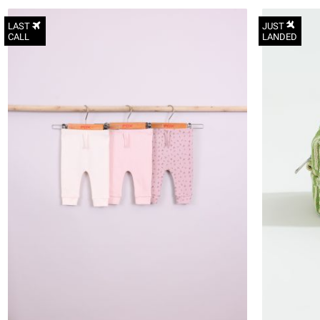
LAST
JUST
CALL
LANDED
N.B
0-3M
3-6M
6-12M
12-18M
18-24M