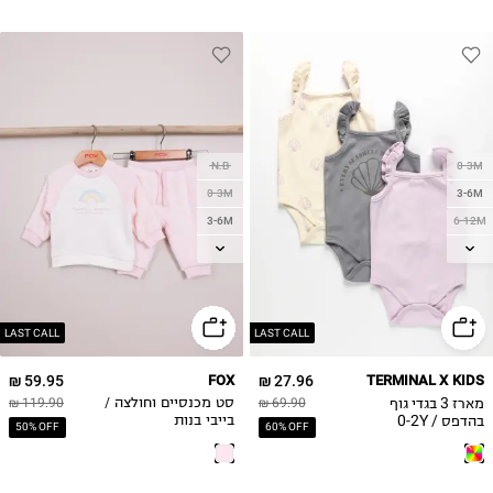
N.B
0-3M
0-3M
3-6M
3-6M
6-12M
6-12M
12-18M
12-18M
18-24M
18-24M
2Y
LAST CALL
LAST CALL
59.95 ₪
FOX
27.96 ₪
TERMINAL X KIDS
מארז 3 בגדי גוף
69.90 ₪
סט מכנסיים וחולצה /
119.90 ₪
בהדפס / 0-2Y
בייבי בנות
50% OFF
60% OFF