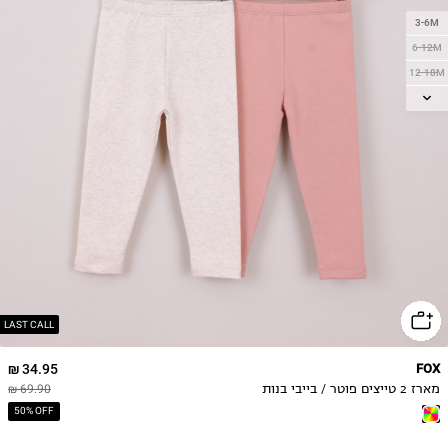
3-6M
6-12M
12-18M
18-24M
2Y
3Y
4Y
5Y
LAST CALL
34.95 ₪
FOX
מארז 2 טייצים פוטר / בייבי בנות
69.90 ₪
50% OFF