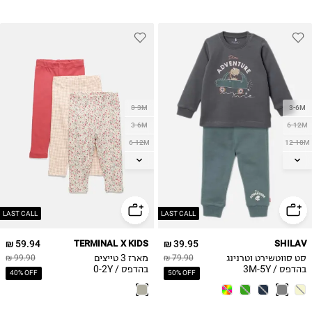
0-3M
3-6M
3-6M
6-12M
6-12M
12-18M
12-18M
18-24M
18-24M
2Y
3Y
2Y
4Y
LAST CALL
LAST CALL
5Y
59.94 ₪
TERMINAL X KIDS
39.95 ₪
SHILAV
סט סווטשירט וטרנינג
מארז 3 טייצים
99.90 ₪
79.90 ₪
בהדפס / 3M-5Y
בהדפס / 0-2Y
40% OFF
50% OFF