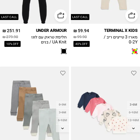
18-24M
2Y
LAST CALL
LAST CALL
251.91 ₪
UNDER ARMOUR
59.94 ₪
TERMINAL X KIDS
מארז 3 טייצים ריב /
חליפת טראק עם לוגו
279.90 ₪
99.90 ₪
0-2Y
UA Knit / בנים
10% OFF
40% OFF
0-3M
3-6M
3-6M
6-12M
6-12M
12-18M
12-18M
18-24M
18-24M
2Y