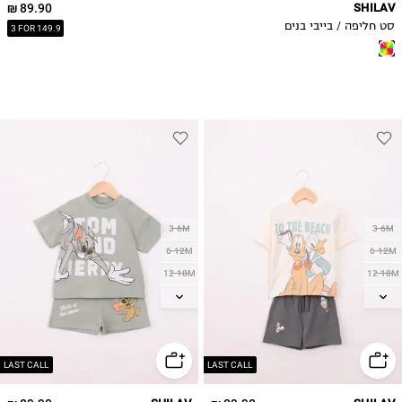
89.90 ₪
SHILAV
סט חליפה / בייבי בנים
3 FOR 149.9
3-6M
3-6M
6-12M
6-12M
12-18M
12-18M
18-24M
18-24M
2Y
2Y
3Y
3Y
4Y
4Y
LAST CALL
LAST CALL
5Y
5Y