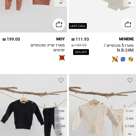
12-18M
6-12M
12-18M
18-24M
18-24M
LAST CALL
199.00 ₪
MOY
111.93 ₪
MINENE
מארז 5 מכנסיים /
159.90 ₪
מארז סריג ומכנסיים
N.B-24M
סרוגים
30% OFF
0-3M
0-3M
3-6M
3-6M
6-12M
6-12M
12-18M
12-18M