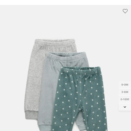
0-3M
3-6M
6-12M
12-18M
18-24M
2Y