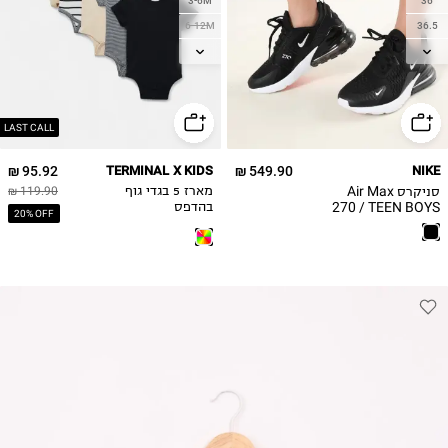
3-6M
36
6-12M
36.5
12-18M
37.5
18-24M
38
38.5
2Y
39
LAST CALL
40
95.92 ₪
TERMINAL X KIDS
549.90 ₪
NIKE
סניקרס Air Max
מארז 5 בגדי גוף
119.90 ₪
270 / TEEN BOYS
בהדפס
20% OFF