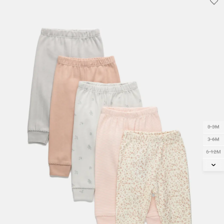
0-3M
3-6M
6-12M
12-18M
18-24M
2Y