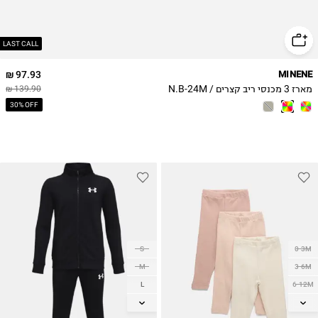
LAST CALL
97.93 ₪
MINENE
מארז 3 מכנסי ריב קצרים / N.B-24M
139.90 ₪
30% OFF
S
0-3M
M
3-6M
L
6-12M
12-18M
XL