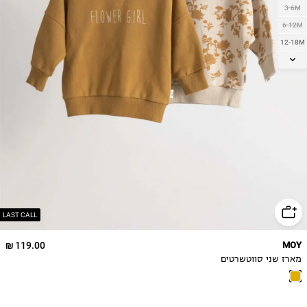
3-6M
6-12M
12-18M
18-24M
2-3Y
3-4Y
LAST CALL
119.00 ₪
MOY
מארז שני סווטשרטים