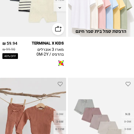
12-18M
18-24M
2Y
59.94 ₪
TERMINAL X KIDS
מארז 3 אוברלים
99.90 ₪
בהדפס / 0M-2Y
40% OFF
0-3M
N.B
3-6M
0-3M
6-12M
3-6M