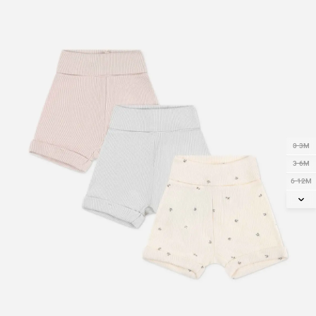
0-3M
3-6M
6-12M
12-18M
18-24M