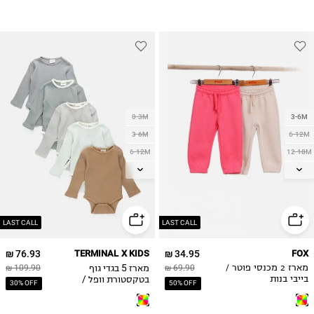
0-3M
3-6M
3-6M
6-12M
6-12M
12-18M
12-18M
18-24M
18-24M
2Y
3Y
2Y
4Y
LAST CALL
LAST CALL
5Y
76.93 ₪
TERMINAL X KIDS
34.95 ₪
FOX
מארז 5 בגדי גוף
מארז 2 מכנסי פוטר /
69.90 ₪
109.90 ₪
בטקסטורת וופל /
בייבי בנות
30% OFF
50% OFF
0M-2Y