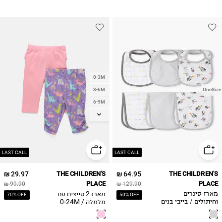
0-3M
3-6M
OneSize
6-9M
9-12M
12-18M
18-24M
LAST CALL
LAST CALL
29.97 ₪
THE CHILDREN'S
64.95 ₪
THE CHILDREN'S
PLACE
PLACE
99.90 ₪
129.90 ₪
מארז 2 טייצים עם
מארז סינרים
70% OFF
50% OFF
מלמלה / 0-24M
וחיתולים / בייבי בנים