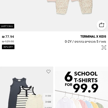
LAST CALL
77.94 ₪
TERMINAL X KIDS
מארז 5 מכנסיים בהדפס / 0-2Y
129.90 ₪
40% OFF
0-3M
3-6M
6-12M