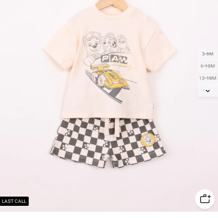
3-6M
6-12M
12-18M
18-24M
2Y
3Y
4Y
5Y
6Y
LAST CALL