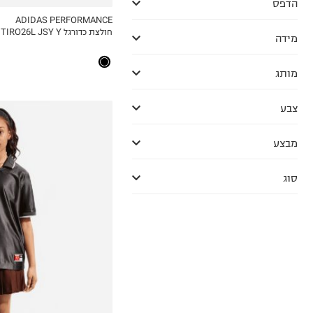
הדפס
ADIDAS PERFORMANCE
חולצת כדורגל TIRO26L JSY Y
MY LIST
מידה
מותג
צבע
מבצע
סוג
6-7Y
8-9Y
10-11Y
12-13
14