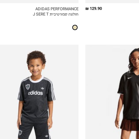
129.90 ₪
ADIDAS PERFORMANCE
חולצה ספורטיבית J SERE T
ICKVIEW
MY LIST
QUICKVIEW
3-4Y
4-5Y
5-6Y
7-8Y