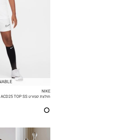
8-9
10-11Y
12-13
14
NABLE
NIKE
חולצת ספורט ACD25 TOP SS
MY LIST