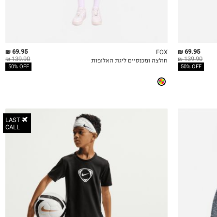
69.95 ₪
69.95 ₪
FOX
139.90 ₪
139.90 ₪
חולצה ומכנסיים ליגת האלופות
QUICKVIEW
MY LIST
QU
50% OFF
50% OFF
LAST
CALL
6-7
8-9
10-11Y