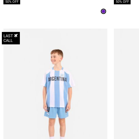
50% OFF
50% OFF
LAST
CALL
4
6
8
10
12
14
16
18