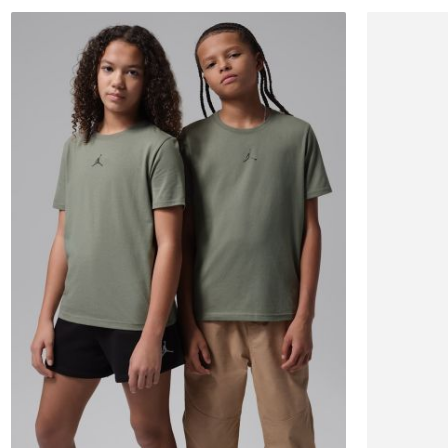
8-10Y
10-12
12-13
13-15