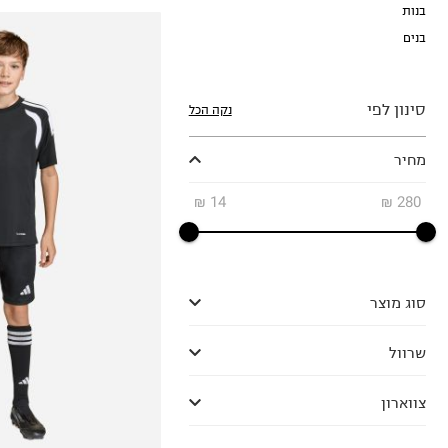
בנות
בנים
סינון לפי
נקה הכל
מחיר
7-8Y
₪
14
₪
280
9Y-10Y
11-12Y
13-14Y
15-16
סוג מוצר
שרוול
צווארון