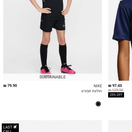
8-9
10-11Y
12-13
14
SUSTAINABLE
79.90 ₪
97.43 ₪
NIKE
129.90 ₪
חולצת ספורט
QUICKVIEW
MY LIST
QU
25% OFF
LAST
CALL