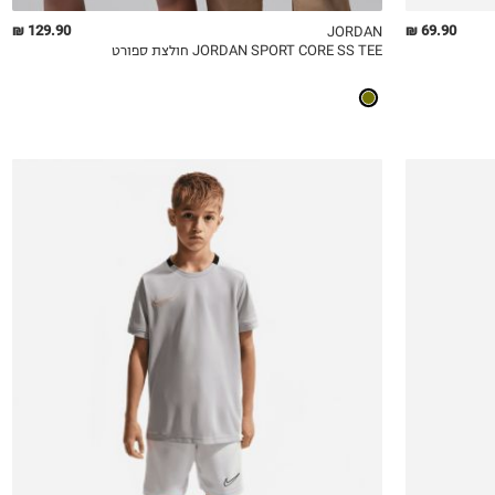
129.90 ₪
69.90 ₪
JORDAN
JORDAN SPORT CORE SS TEE חולצת ספורט
QUICKVIEW
MY LIST
QU
6-7
8-9
10-11Y
12-13
14