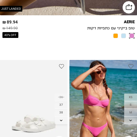
JUST LANDED
89.94 ₪
AERIE
טופ ביקיני עם כתפיות דקות
149.90 ₪
40% OFF
36
XS
37
S
38
M
39
L
40
XL
41