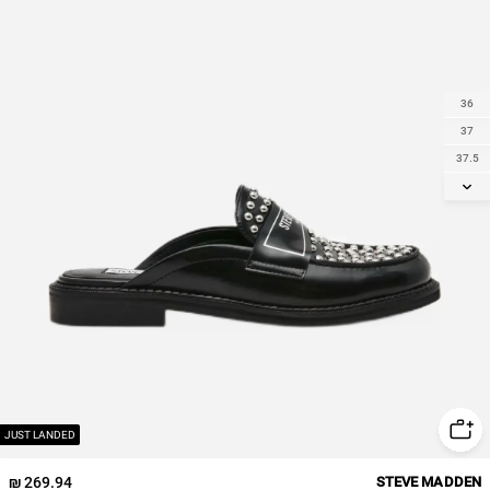
36
37
37.5
38
38.5
39
40
41
JUST LANDED
269.94 ₪
STEVE MADDEN