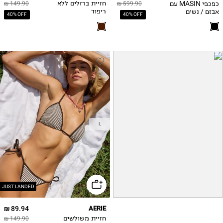
כפכפי MASIN עם
599.90 ₪
חזיית ברזלים ללא
149.90 ₪
38D
אבזם / נשים
ריפוד
40% OFF
40% OFF
L
JUST LANDED
89.94 ₪
AERIE
חזיית משולשים
149.90 ₪