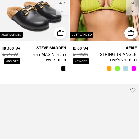
37.5
M
38
L
38.5
XL
39
40
JUST LANDED
JUST LANDED
41
389.94 ₪
STEVE MADDEN
89.94 ₪
AERIE
STRING TRIANGLE
כפכפי MASIN דמוי
649.90 ₪
149.90 ₪
חזיית משולשים
פרווה / נשים
40% OFF
40% OFF