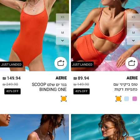
XS
XS
S
S
M
M
L
L
XL
XL
JUST LANDED
JUST LANDED
149.94 ₪
AERIE
89.94 ₪
AERIE
בגד ים שלם SCOOP
טופ ביקיני עם
149.90 ₪
249.90 ₪
BINDING ONE
כתפיות דקות
40% OFF
40% OFF
PIECE