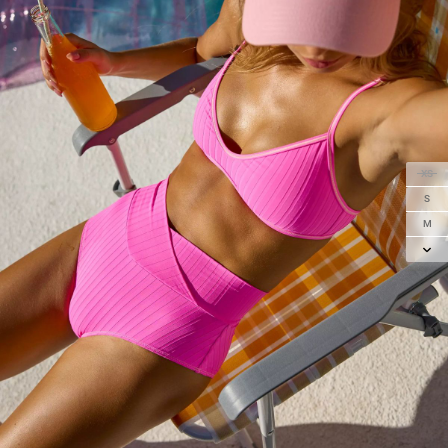
XS
S
M
L
XL