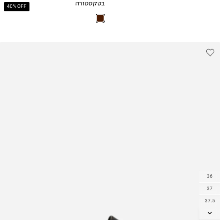
בטקסטורה
40% OFF
36
37
37.5
38