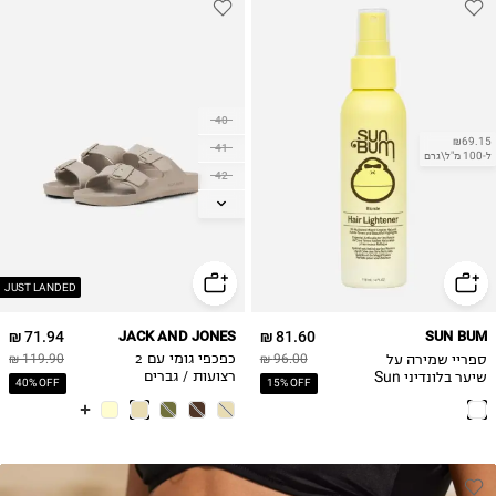
40
₪69.15
41
ל-100 מ"ל\גרם
42
43
44
45
46
JUST LANDED
71.94 ₪
JACK AND JONES
81.60 ₪
SUN BUM
ספריי שמירה על
96.00 ₪
כפכפי גומי עם 2
119.90 ₪
שיער בלונדיני Sun
רצועות / גברים
40% OFF
15% OFF
Bum Blonde Hair
Lightener 118 mL /
4 FL OZ