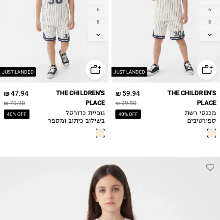
6
6
8
8
10
10
12
12
14
14
JUST LANDED
JUST LANDED
47.94 ₪
THE CHILDREN'S
59.94 ₪
THE CHILDREN'S
PLACE
PLACE
79.90 ₪
99.90 ₪
מכנסי רשת
גופיית כדורסל
40% OFF
40% OFF
ספורטיבים
בשילוב כיתוב ומספר