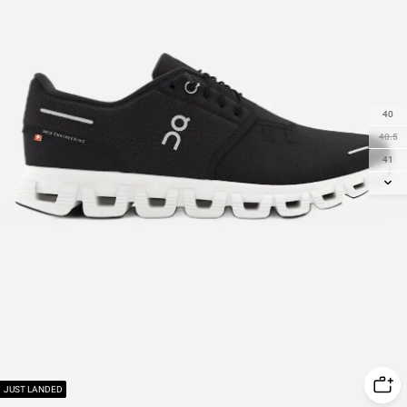
40
40.5
41
42
42.5
43
44
44.5
45
46
47
47.5
48
JUST LANDED