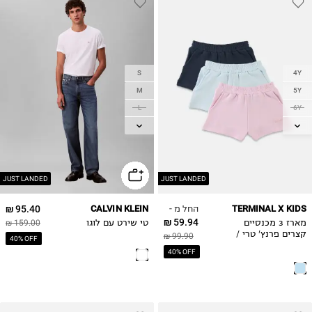
S
4Y
M
5Y
L
6Y
XL
7Y
8Y
2XL
9Y
10Y
JUST LANDED
JUST LANDED
11-12Y
החל מ -
95.40 ₪
CALVIN KLEIN
TERMINAL X KIDS
13-14Y
59.94 ₪
מארז 3 מכנסיים
טי שירט עם לוגו
159.00 ₪
קצרים פרנץ' טרי /
99.90 ₪
40% OFF
בנות
40% OFF