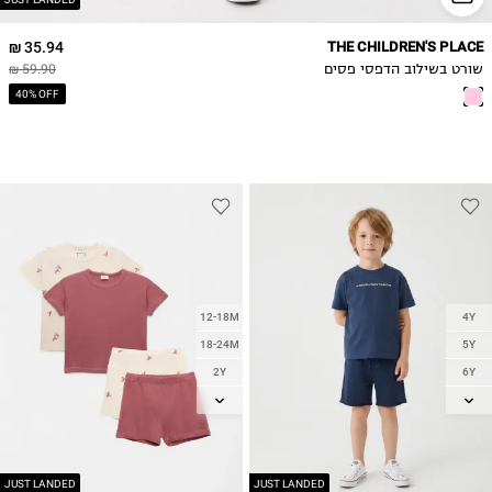
35.94 ₪
THE CHILDREN'S PLACE
שורט בשילוב הדפסי פסים
59.90 ₪
40% OFF
12-18M
4Y
18-24M
5Y
2Y
6Y
3Y
7Y
4Y
8Y
5Y
9Y
6Y
10Y
JUST LANDED
JUST LANDED