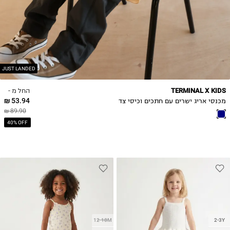
7Y
8Y
JUST LANDED
החל מ -
TERMINAL X KIDS
53.94 ₪
מכנסי אריג ישרים עם חתכים וכיסי צד
89.90 ₪
40% OFF
12-18M
2-3Y