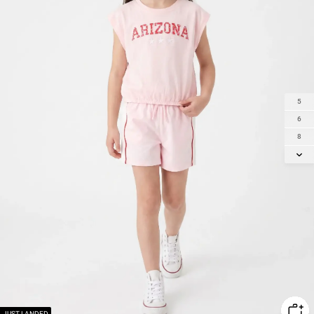
5
6
8
10
12
14
JUST LANDED