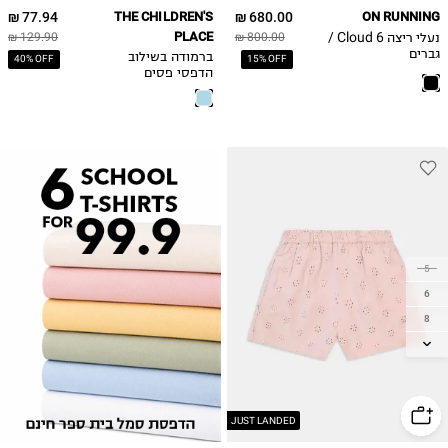
77.94 ₪
THE CHILDREN'S
680.00 ₪
ON RUNNING
45
נעלי ריצה Cloud 6 /
PLACE
129.90 ₪
800.00 ₪
46
גברים
ברמודה בשילוב
40% OFF
15% OFF
הדפסי פסים
50
5
6
8
10
12
14
JUST LANDED