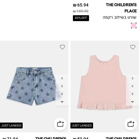
65.94 ₪
THE CHILDREN'S
PLACE
109.90 ₪
שורט בשילוב רקמה
40% OFF
5
5
6
6
8
8
10
10
12
12
14
14
JUST LANDED
JUST LANDED
THE CHILDREN'S
THE CHILDREN'S