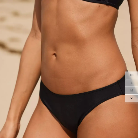
XS
S
M
L
XL