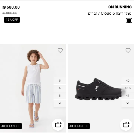
49
680.00 ₪
ON RUNNING
50
נעלי ריצה Cloud 6 / גברים
800.00 ₪
15% OFF
5
40
6
40.5
8
41
10
42
12
42.5
43
14
44
JUST LANDED
JUST LANDED
44.5