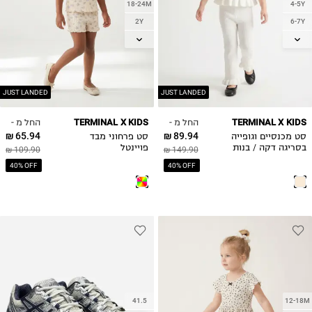
18-24M
4-5Y
2Y
6-7Y
3Y
8-9Y
4Y
10-11Y
5Y
6Y
JUST LANDED
JUST LANDED
7Y
החל מ -
החל מ -
TERMINAL X KIDS
TERMINAL X KIDS
8Y
65.94 ₪
89.94 ₪
סט מכנסיים וגופייה
סט פרחוני מבד
9Y
בסריגה דקה / בנות
פויינטל
109.90 ₪
149.90 ₪
10Y
40% OFF
40% OFF
11-12Y
13-14Y
41.5
12-18M