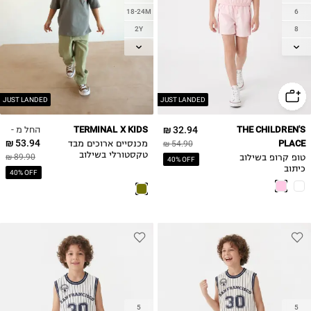
18-24M
6
2Y
8
3Y
10
4Y
12
5Y
14
6Y
JUST LANDED
JUST LANDED
7Y
החל מ -
TERMINAL X KIDS
32.94 ₪
THE CHILDREN'S
53.94 ₪
PLACE
54.90 ₪
מכנסיים ארוכים מבד
טקסטורלי בשילוב
89.90 ₪
טופ קרופ בשילוב
40% OFF
גומי מותן
כיתוב
40% OFF
5
5