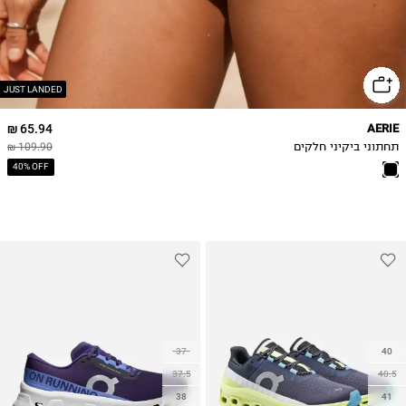
JUST LANDED
65.94 ₪
AERIE
תחתוני ביקיני חלקים
109.90 ₪
40% OFF
37
40
37.5
40.5
38
41