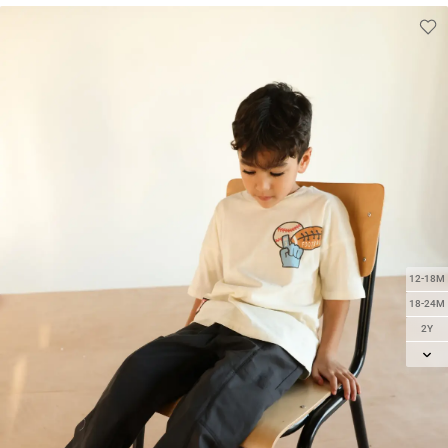
12-18M
18-24M
2Y
3Y
4Y
5Y
6Y