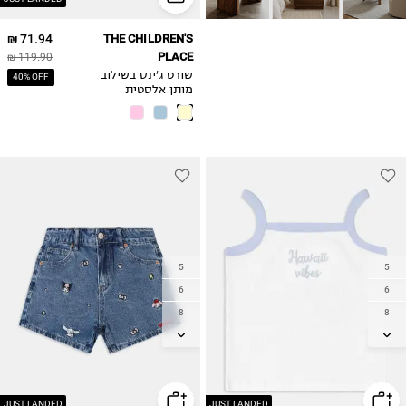
71.94 ₪
THE CHILDREN'S
PLACE
119.90 ₪
שורט ג'ינס בשילוב
40% OFF
מותן אלסטית
5
5
6
6
8
8
10
10
12
12
14
14
JUST LANDED
JUST LANDED