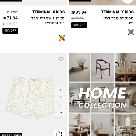
7Y
11-12Y
החל מ -
TERMINAL X KIDS
35.94 ₪
TERMINAL X KIDS
8Y
13-14Y
71.94 ₪
מכנסיים מבד דריי
59.90 ₪
מארז 3 שמלות מבד
פיט
ריב ופונטייל
119.90 ₪
40% OFF
40% OFF
5
6
8
10
12
14
JUST LANDED