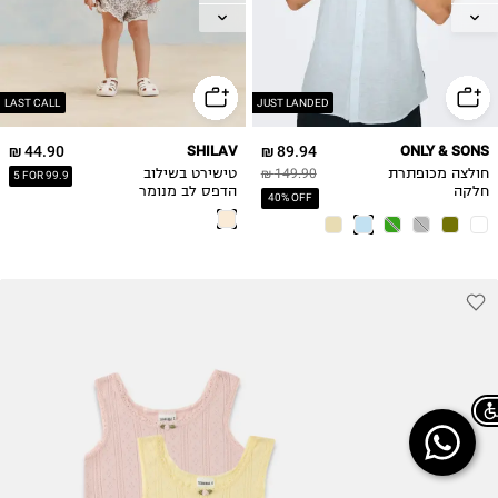
2Y
L
3Y
XL
4Y
2XL
5Y
LAST CALL
JUST LANDED
6Y
44.90 ₪
SHILAV
89.94 ₪
ONLY & SONS
חולצה מכופתרת
149.90 ₪
טישירט בשילוב
5 FOR 99.9
חלקה
הדפס לב מנומר
40% OFF
Chat on WhatsApp