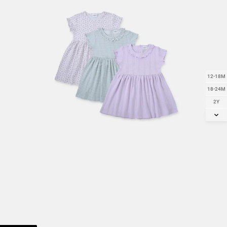
12-18M
18-24M
2Y
3Y
4Y
5Y
6Y
7Y
8Y