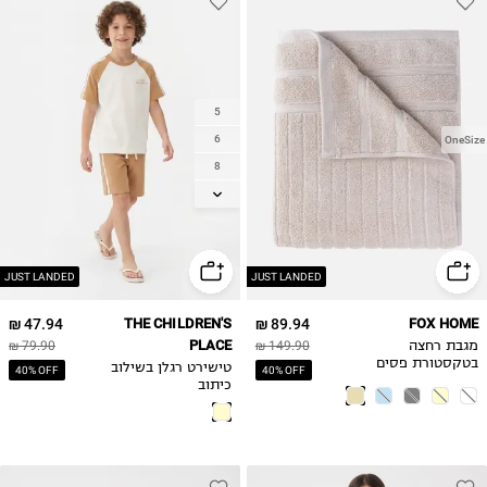
5
6
OneSize
8
10
12
14
JUST LANDED
JUST LANDED
47.94 ₪
THE CHILDREN'S
89.94 ₪
FOX HOME
PLACE
מגבת רחצה
149.90 ₪
79.90 ₪
בטקסטורת פסים
טישירט רגלן בשילוב
40% OFF
40% OFF
כיתוב