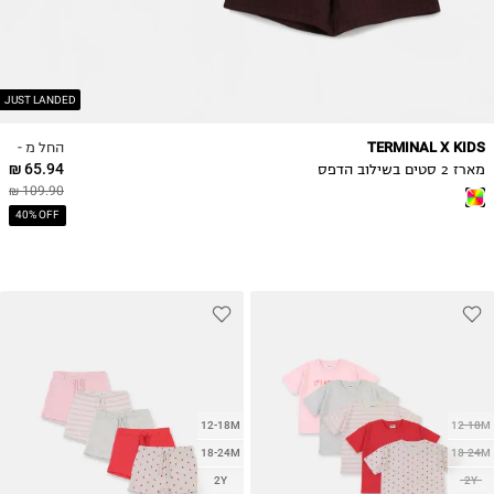
JUST LANDED
החל מ -
TERMINAL X KIDS
65.94 ₪
מארז 2 סטים בשילוב הדפס
109.90 ₪
40% OFF
12-18M
12-18M
18-24M
18-24M
2Y
2Y