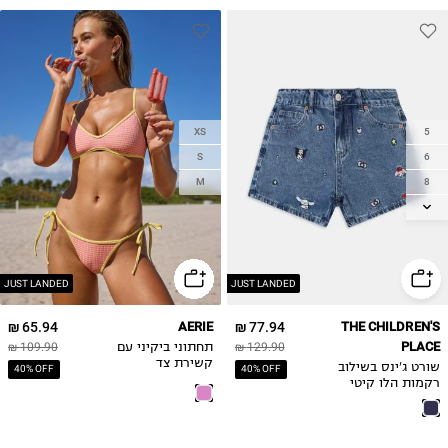
XS
5
S
6
8
M
10
12
14
JUST LANDED
JUST LANDED
65.94 ₪
AERIE
77.94 ₪
THE CHILDREN'S
PLACE
129.90 ₪
תחתוני ביקיני עם
109.90 ₪
קשירת צד
שורט ג'ינס בשילוב
40% OFF
40% OFF
רקמות הלו קיטי