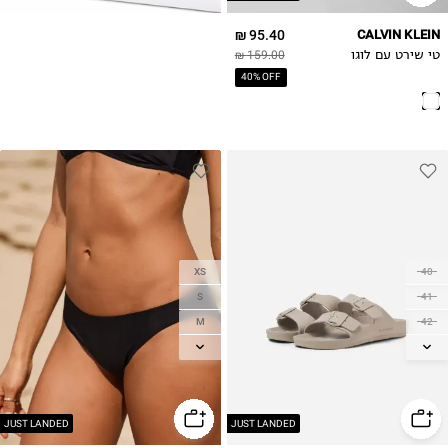
95.40 ₪
CALVIN KLEIN
טי שירט עם לוגו
159.00 ₪
40% OFF
XS
40
S
41
M
42
L
43
44
XL
45
46
JUST LANDED
JUST LANDED