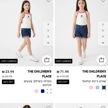
5
5
6
6
8
8
10
10
12
12
14
14
JUST LANDED
JUST LANDED
23.94 ₪
THE CHILDREN'S
71.94 ₪
THE CHILDREN'S
PLACE
PLACE
39.90 ₪
119.90 ₪
שורט ג'ינס קלאסי
גופייה בשילוב צבעים
40% OFF
40% OFF
והדפס