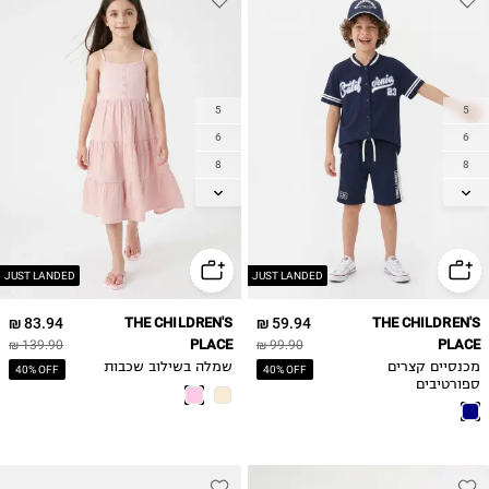
5
5
6
6
8
8
10
10
12
12
14
14
JUST LANDED
JUST LANDED
83.94 ₪
THE CHILDREN'S
59.94 ₪
THE CHILDREN'S
PLACE
PLACE
139.90 ₪
99.90 ₪
מכנסיים קצרים
שמלה בשילוב שכבות
40% OFF
40% OFF
ספורטיבים