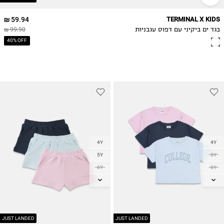
59.94 ₪
TERMINAL X KIDS
בגד ים ביקיני עם דפוס עגבניות
99.90 ₪
40% OFF
4Y
4Y
5Y
5Y
6Y
6Y
7Y
7Y
8Y
8Y
9Y
9Y
10Y
10Y
JUST LANDED
JUST LANDED