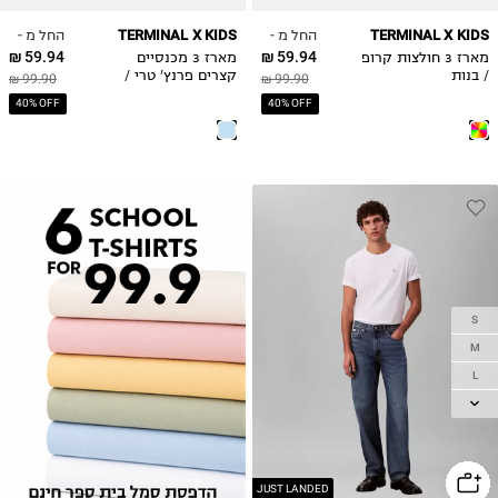
11-12Y
11-12Y
החל מ -
החל מ -
TERMINAL X KIDS
TERMINAL X KIDS
13-14Y
13-14Y
59.94 ₪
59.94 ₪
מארז 3 חולצות קרופ
מארז 3 מכנסיים
/ בנות
קצרים פרנץ' טרי /
99.90 ₪
99.90 ₪
בנות
40% OFF
40% OFF
S
M
L
XL
2XL
JUST LANDED