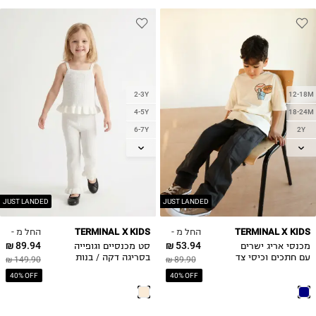
2-3Y
12-18M
4-5Y
18-24M
6-7Y
2Y
8-9Y
3Y
4Y
10-11Y
5Y
6Y
JUST LANDED
JUST LANDED
7Y
החל מ -
החל מ -
TERMINAL X KIDS
TERMINAL X KIDS
8Y
89.94 ₪
53.94 ₪
מכנסי אריג ישרים
סט מכנסיים וגופייה
עם חתכים וכיסי צד
בסריגה דקה / בנות
149.90 ₪
89.90 ₪
40% OFF
40% OFF