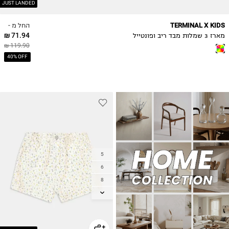
JUST LANDED
החל מ -
TERMINAL X KIDS
71.94 ₪
מארז 3 שמלות מבד ריב ופונטייל
119.90 ₪
40% OFF
5
6
8
10
12
14