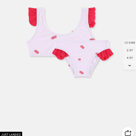
12-24M
2-3Y
4-5Y
6-7Y
8-9Y
JUST LANDED