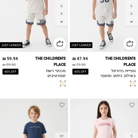
6
6
8
8
10
10
12
12
14
14
JUST LANDED
JUST LANDED
59.94 ₪
THE CHILDREN'S
47.94 ₪
THE CHILDREN'S
PLACE
PLACE
99.90 ₪
79.90 ₪
גופיית כדורסל
מכנסי רשת
40% OFF
40% OFF
בשילוב כיתוב ומספר
ספורטיבים
4Y
5