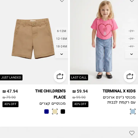
6-12M
2Y
12-18M
3Y
18-24M
4Y
2Y
5Y
3Y
6Y
7Y
4Y
8Y
JUST LANDED
LAST CALL
47.94 ₪
THE CHILDREN'S
59.94 ₪
TERMINAL X KIDS
PLACE
מכנסי ג'ינס ארוכים
99.90 ₪
79.90 ₪
עם רקמת לבבות
מכנסיים קצרים
40% OFF
40% OFF