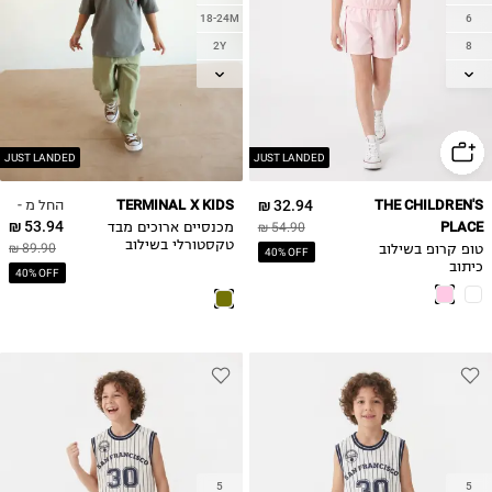
18-24M
6
2Y
8
3Y
10
4Y
12
5Y
14
6Y
JUST LANDED
JUST LANDED
7Y
החל מ -
TERMINAL X KIDS
32.94 ₪
THE CHILDREN'S
53.94 ₪
PLACE
54.90 ₪
מכנסיים ארוכים מבד
טקסטורלי בשילוב
89.90 ₪
טופ קרופ בשילוב
40% OFF
גומי מותן
כיתוב
40% OFF
5
5