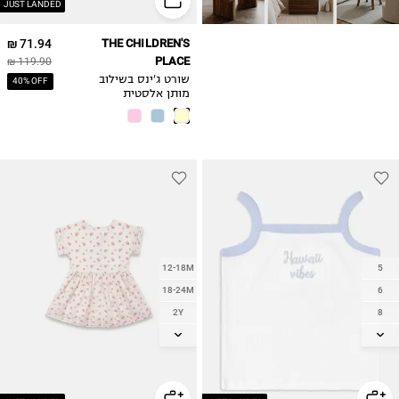
JUST LANDED
71.94 ₪
THE CHILDREN'S
PLACE
119.90 ₪
שורט ג'ינס בשילוב
40% OFF
מותן אלסטית
12-18M
5
18-24M
6
2Y
8
3Y
10
4Y
12
5Y
14