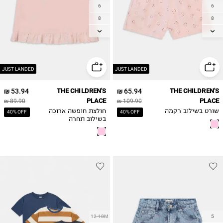
6
6
8
8
10
10
12
12
14
14
JUST LANDED
JUST LANDED
53.94 ₪
THE CHILDREN'S
65.94 ₪
THE CHILDREN'S
PLACE
PLACE
89.90 ₪
109.90 ₪
שורט בשילוב רקמה
חולצת חופשה ארוכה
40% OFF
40% OFF
בשילוב תחרה
12-18M
5