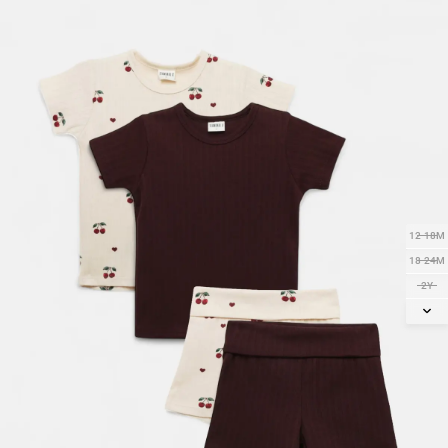
12-18M
18-24M
2Y
3Y
4Y
5Y
6Y
7Y
8Y