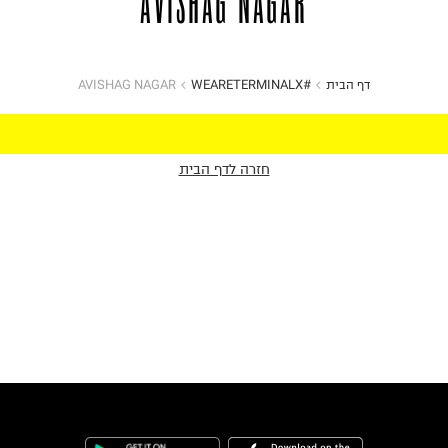
AVISHAG NAGAR
דף הבית
#WEARETERMINALX
AVISHAG NAGAR
הכניסו מייל
הרשמה
חזרה לדף הבית
אני רוצה לקבל מטרמינל איקס מידע ופרסום על הטבות,
עדכונים וקולקציות חדשות באמצעי התקשרות
והטכנולוגיה השונים כגון: דוא"ל/ סמס/ וואטסאפ ועוד.
ידוע לי כי באפשרותי לבטל את ההסכמה בכל עת באיזור
האישי או בפנייה לsupport@terminalx.com. למידע
נוסף על אופן השימוש במידע האישי ראו את
מדיניות
הפרטיות.