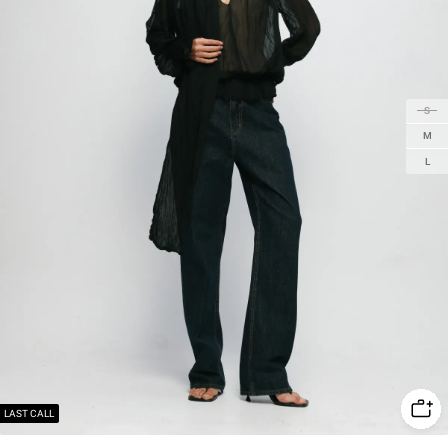
S
M
L
LAST CALL