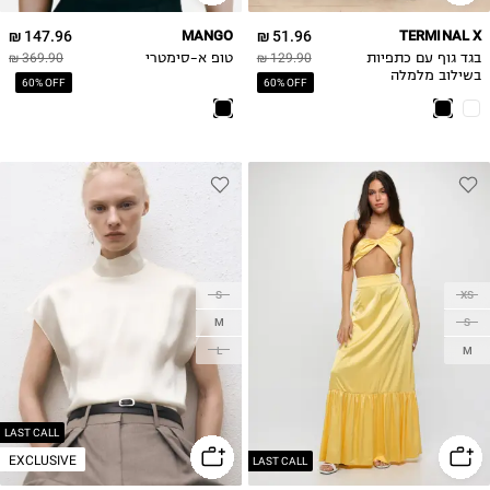
147.96 ₪
MANGO
51.96 ₪
TERMINAL X
בגד גוף עם כתפיות
129.90 ₪
טופ א-סימטרי
369.90 ₪
בשילוב מלמלה
60% OFF
60% OFF
S
XS
M
S
L
M
LAST CALL
EXCLUSIVE
LAST CALL