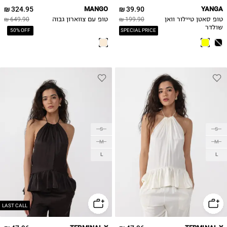
324.95 ₪
MANGO
39.90 ₪
YANGA
טופ סאטן טיילור וואן
199.90 ₪
טופ עם צווארון גבוה
649.90 ₪
שולדר
50% OFF
SPECIAL PRICE
S
S
M
M
L
L
LAST CALL