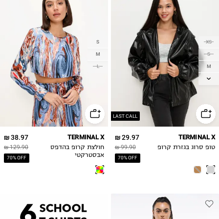
S
XS
M
S
M
L
L
LAST CALL
38.97 ₪
TERMINAL X
29.97 ₪
TERMINAL X
טופ סרוג בגזרת קרופ
99.90 ₪
חולצת קרופ בהדפס
129.90 ₪
אבסטרקטי
70% OFF
70% OFF