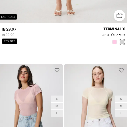
LAST CALL
29.97 ₪
TERMINAL X
טופ קולר סרוג
99.90 ₪
70% OFF
S
S
M
M
L
L