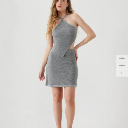
S
M
L