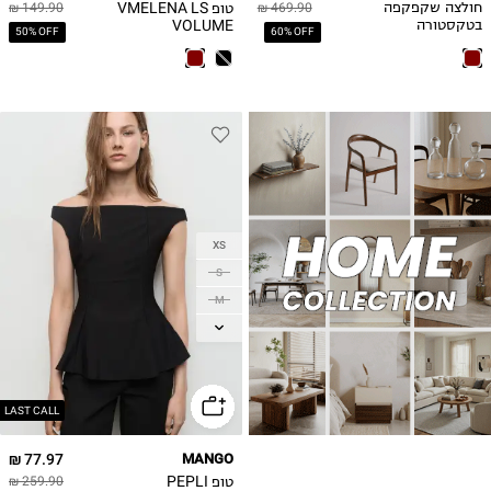
טופ VMELENA LS
חולצה שקפקפה
469.90 ₪
149.90 ₪
VOLUME
בטקסטורה
50% OFF
60% OFF
XS
S
M
L
XL
LAST CALL
77.97 ₪
MANGO
טופ PEPLI
259.90 ₪