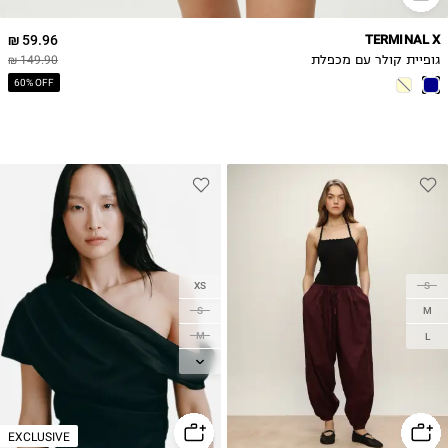
59.96 ₪
TERMINAL X
גופיית קולר עם מכפלת
149.90 ₪
60% OFF
XS
S
S
M
M
L
L
XL
EXCLUSIVE