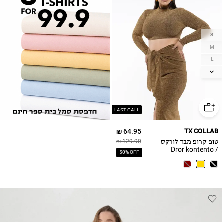
S
M
L
XL
LAST CALL
64.95 ₪
TX COLLAB
טופ קרופ מבד לורקס
129.90 ₪
/ Dror kontento
50% OFF