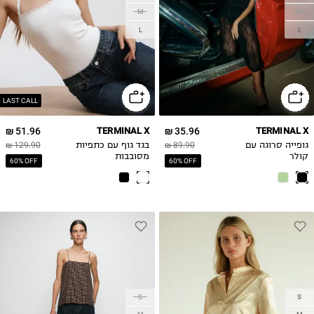
M
M
L
L
LAST CALL
51.96 ₪
TERMINAL X
35.96 ₪
TERMINAL X
גופייה סרוגה עם
89.90 ₪
בגד גוף עם כתפיות
129.90 ₪
קולר
מסובבות
60% OFF
60% OFF
S
S