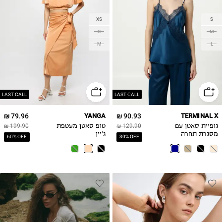
XS
S
S
M
M
L
LAST CALL
LAST CALL
79.96 ₪
YANGA
90.93 ₪
TERMINAL X
גופיית סאטן עם
129.90 ₪
טופ סאטן מעטפת
199.90 ₪
מסגרת תחרה
ג'יין
60% OFF
30% OFF