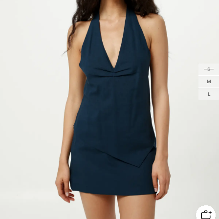
S
M
L