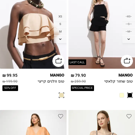
XS
XS
S
S
M
M
L
L
XL
XL
LAST CALL
99.95 ₪
MANGO
79.90 ₪
MANGO
טופ שחור קלאסי
259.90 ₪
טופ וולנים קייצי
199.90 ₪
50% OFF
SPECIAL PRICE