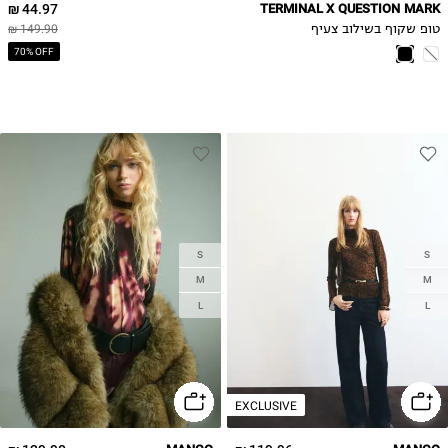
44.97 ₪
TERMINAL X QUESTION MARK
טופ שקוף בשילוב צעיף
149.90 ₪
70% OFF
S
S
M
M
L
L
EXCLUSIVE