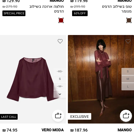
129.90 ₪
MANGO
119.96 ₪
MANGO
טופ בשילוב הדפס
299.90 ₪
חולצה ארוכה בשילוב
279.90 ₪
מנומר
הדפס
SPECIAL PRICE
60% OFF
XS
S
S
M
M
L
L
XL
EXCLUSIVE
LAST CALL
74.95 ₪
VERO MODA
187.96 ₪
MANGO