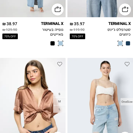
38.97 ₪
TERMINAL X
35.97 ₪
TERMINAL X
סטרפלס ג'ינס
119.90 ₪
גופיה בעיטור
129.90 ₪
כיווצים
פאייטים
70% OFF
70% OFF
S
M
OneSize
L