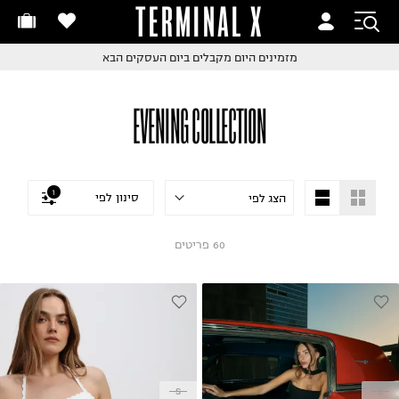
TERMINAL X
זמינים היום
חלפות והחזרות בקליק
החלפות והחזרות בקליק
עם שליח עד הבית!
ם שליח עד הבית!
קבלים ביום העסקים הבא
חלפות והחזרות בקליק
EVENING COLLECTION
ם שליח עד הבית!
שלוח עד הבית החל מ₪9.9
שלוח חינם מעל ₪249
1
סינון לפי
60
פריטים
S
S