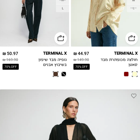
M
M
L
L
50.97 ₪
TERMINAL X
44.97 ₪
TERMINAL X
חולצה מכופתרת מבד
149.90 ₪
גופיה מבד שיפון
169.90 ₪
סאטן
בשיבוץ אבנים
70% OFF
70% OFF