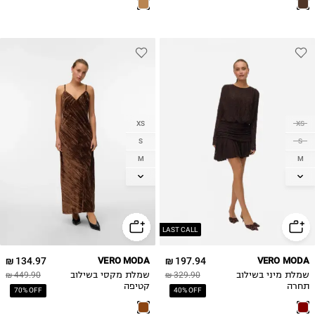
XS
XS
S
S
M
M
L
L
XL
XL
LAST CALL
134.97 ₪
VERO MODA
197.94 ₪
VERO MODA
שמלת מיני בשילוב
329.90 ₪
שמלת מקסי בשילוב
449.90 ₪
תחרה
קטיפה
70% OFF
40% OFF