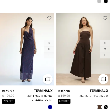
S
S
M
M
L
L
59.97 ₪
TERMINAL X
67.96 ₪
TERMINAL X
שמלת מידי מתרחבת
169.90 ₪
שמלת מקסי דרפה
199.90 ₪
הדפס משבצות
70% OFF
60% OFF