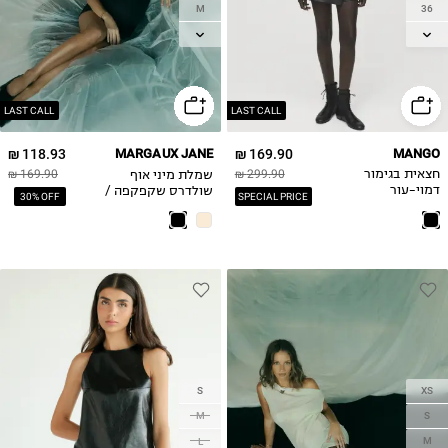
M
36
38
L
40
42
LAST CALL
LAST CALL
118.93 ₪
MARGAUX JANE
169.90 ₪
MANGO
שמלת מיני אוף
חצאית בגימור
299.90 ₪
169.90 ₪
שולדרס שקפקפה /
דמוי-עור
30% OFF
SPECIAL PRICE
Tal Noy
S
XS
M
S
M
L