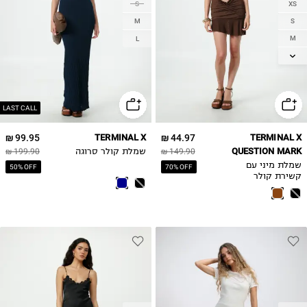
S
XS
M
S
M
L
L
LAST CALL
99.95 ₪
TERMINAL X
44.97 ₪
TERMINAL X
QUESTION MARK
149.90 ₪
שמלת קולר סרוגה
199.90 ₪
שמלת מיני עם
50% OFF
70% OFF
קשירת קולר