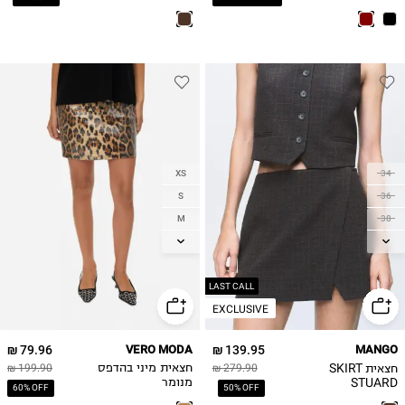
XS
34
S
36
M
38
L
40
XL
42
LAST CALL
EXCLUSIVE
79.96 ₪
VERO MODA
139.95 ₪
MANGO
חצאית SKIRT
279.90 ₪
חצאית מיני בהדפס
199.90 ₪
STUARD
מנומר
60% OFF
50% OFF