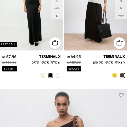
S
S
M
M
L
L
LAST CALL
67.96 ₪
TERMINAL X
64.95 ₪
TERMINAL X
חצאית מקסי מסאטן
129.90 ₪
שמלת מקסי סליפ
169.90 ₪
60% OFF
50% OFF