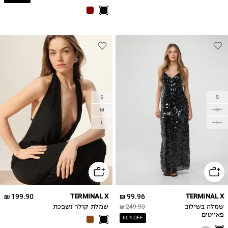
S
S
M
M
L
L
199.90 ₪
TERMINAL X
99.96 ₪
TERMINAL X
שמלה בשילוב
249.90 ₪
שמלת קולר נשפכת
פאייטים
60% OFF