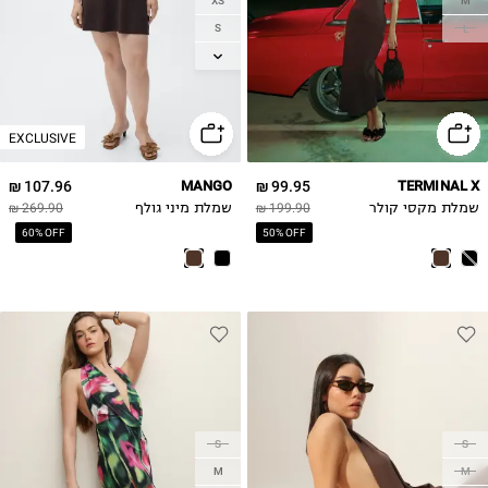
XS
M
S
L
M
L
XL
EXCLUSIVE
107.96 ₪
MANGO
99.95 ₪
TERMINAL X
שמלת מקסי קולר
199.90 ₪
שמלת מיני גולף
269.90 ₪
60% OFF
50% OFF
S
S
M
M