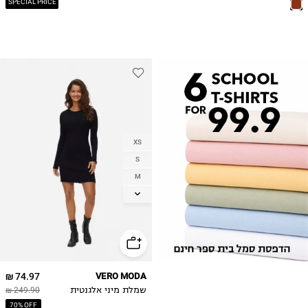
SPECIAL PRICE
XS
S
M
L
XL
74.97 ₪
VERO MODA
שמלת מיני אלגנטית
249.90 ₪
70% OFF