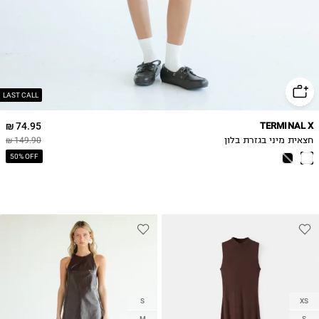
LAST CALL
74.95 ₪
TERMINAL X
חצאית מיני בגזרת בלון
149.90 ₪
50% OFF
S
XS
M
S