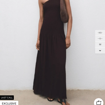
XS
S
M
L
LAST CALL
EXCLUSIVE