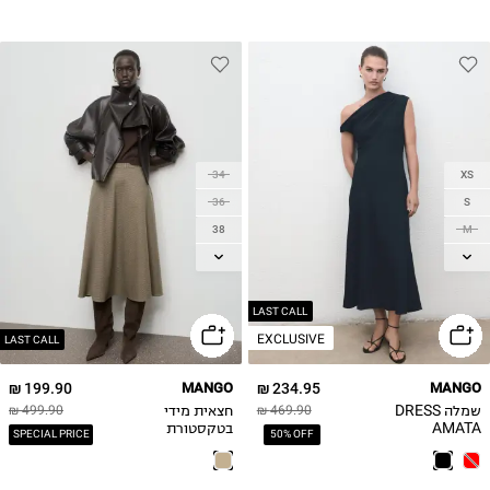
34
XS
36
S
38
M
40
L
42
XL
LAST CALL
EXCLUSIVE
LAST CALL
199.90 ₪
MANGO
234.95 ₪
MANGO
שמלה DRESS
חצאית מידי
499.90 ₪
469.90 ₪
AMATA
בטקסטורת
SPECIAL PRICE
50% OFF
houndstooth