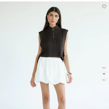
S
M
L