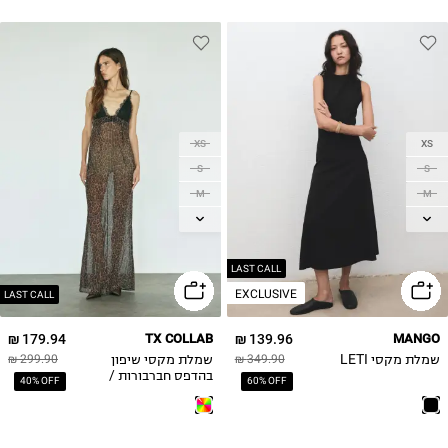
XS
XS
S
S
M
M
L
L
XL
LAST CALL
EXCLUSIVE
LAST CALL
179.94 ₪
TX COLLAB
139.96 ₪
MANGO
שמלת מקסי LETI
שמלת מקסי שיפון
299.90 ₪
349.90 ₪
בהדפס חברבורות /
40% OFF
60% OFF
NOY ELIYAHU