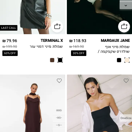
L
LAST CALL
79.96 ₪
TERMINAL X
118.93 ₪
MARGAUX JANE
שמלת מיני אוף
169.90 ₪
שמלת מיני דמוי עור
199.90 ₪
שולדרס שקפקפה /
60% OFF
30% OFF
Tal Noy
XXS
XS
OneSize
S