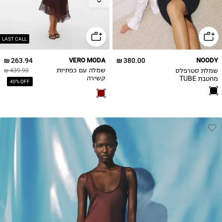
M
L
XL
2XL
LAST CALL
3XL
263.94 ₪
VERO MODA
380.00 ₪
NOODY
שמלת סטרפלס
שמלה עם כפתיות
439.90 ₪
מחטבת TUBE
קשירה
40% OFF
DRESS