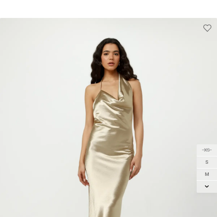
XS
S
M
L