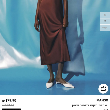
S
M
L
179.90 ₪
MANGO
שמלת מקסי בגימור סאטן
399.90 ₪