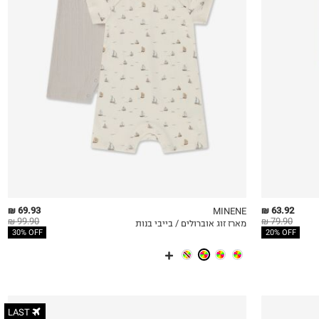
0-3M
3-6M
69.93 ₪
63.92 ₪
MINENE
99.90 ₪
79.90 ₪
מארז זוג אוברולים / בייבי בנות
QUICKVIEW
MY LIST
QU
30% OFF
20% OFF
LAST