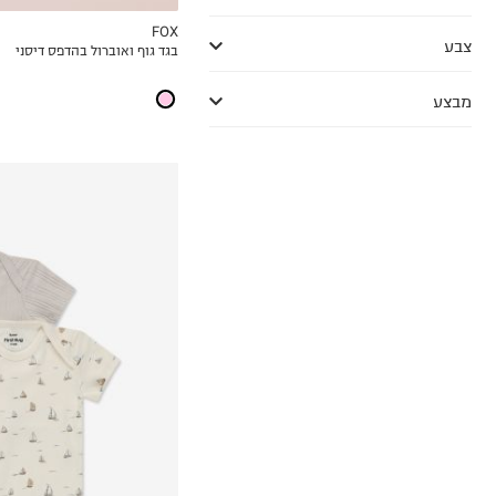
FOX
צבע
בגד גוף ואוברול בהדפס דיסני
MY LIST
מבצע
0-3M
3-6M