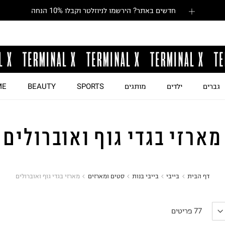
חדשים באתר? הירשמו לניוזלטר וקבלו 10% הנחה
גברים
ילדים
מותגים
SPORTS
BEAUTY
ME
מארזי בגדי גוף ואוברולים
דף הבית
בייבי
בייבי בנות
סטים ומארזים
מארזי בגדי גוף ואוברולים
77
פריטים