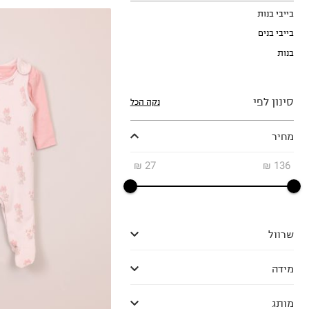
בייבי בנות
בייבי בנים
בנות
סינון לפי
נקה הכל
מחיר
N.B
0-3M
₪
27
₪
136
3-6M
6-12M
שרוול
מידה
מותג