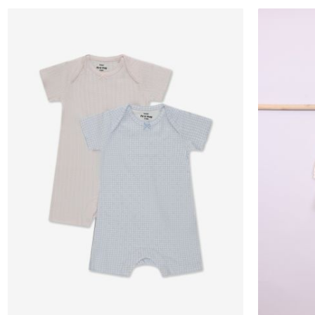
N.B
3-6M
12-18M