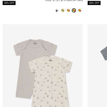
QUICKVIEW
MY LIST
QU
30% OFF
30% OFF
N.B
3-6M
12-18M