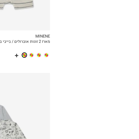
MINENE
מארז 2 זוגות אוברולים / בייבי בנות
MY LIST
N.B