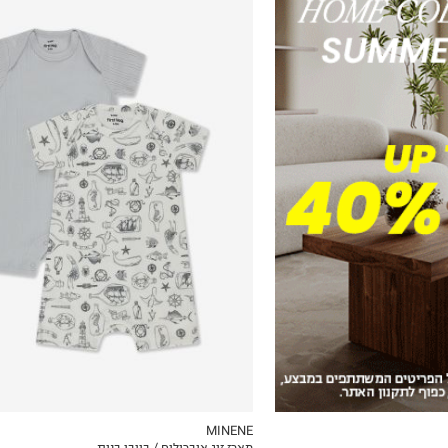
0-3M
3-6M
MINENE
מארז זוג אוברולים / בייבי בנות