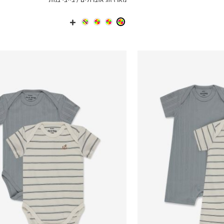
ICKVIEW
MY LIST
N.B
3-6M
12-18M