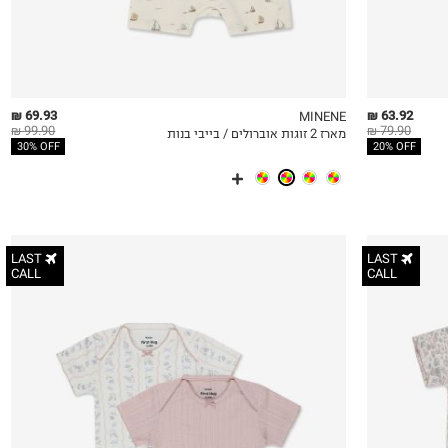
69.93 ₪
63.92 ₪
MINENE
99.90 ₪
79.90 ₪
מארז 2 זוגות אוברולים / בייבי בנות
QUICKVIEW
MY LIST
QU
30% OFF
20% OFF
LAST
LAST
CALL
CALL
N.B