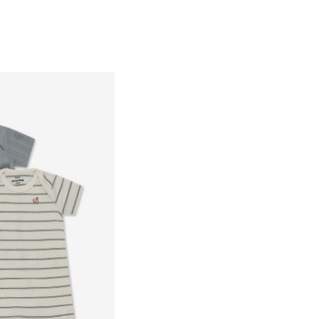
N.B
3-6M
12-18M