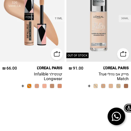
11ML
30ML
OUT OF STOCK
66.00 ₪
L'OREAL PARIS
91.00 ₪
L'OREAL PARIS
מייק אפ נוזלי True
קונסילר Infalible
Longwear
Match
Chat on WhatsApp