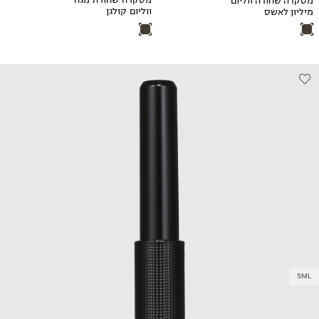
מיליון לאשס
ווליום קולגן
Volume Million
Lashes
5ML