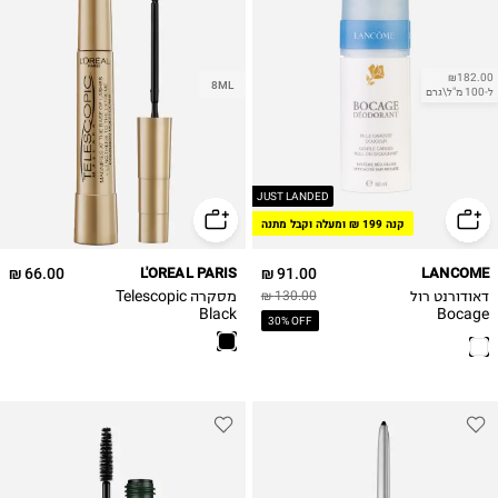
₪182.00
8ML
ל-100 מ"ל\גרם
JUST LANDED
קנה 199 ₪ ומעלה וקבל מתנה
66.00 ₪
L'OREAL PARIS
91.00 ₪
LANCOME
דאודורנט רול
מסקרה Telescopic
130.00 ₪
Black
Bocage
30% OFF