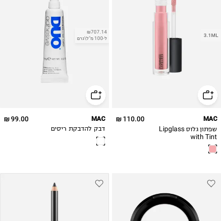
₪707.14
3.1ML
ל-100 מ"ל\גרם
99.00 ₪
MAC
110.00 ₪
MAC
שפתון גלוס Lipglass
דבק להדבקת ריסים
with Tint