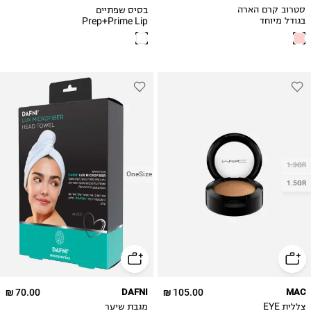
בסיס שפתיים
סטרוב קרם הארה
Prep+Prime Lip
בגודל מיוחד
1.3GR
OneSize
1.5GR
70.00 ₪
DAFNI
105.00 ₪
MAC
צללית EYE
מגבת שיער