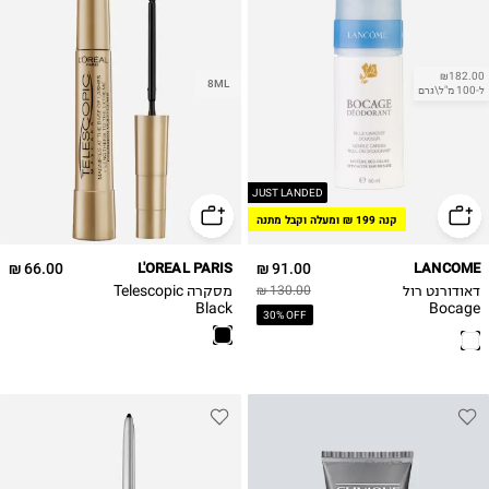
₪182.00
8ML
ל-100 מ"ל\גרם
JUST LANDED
קנה 199 ₪ ומעלה וקבל מתנה
66.00 ₪
L'OREAL PARIS
91.00 ₪
LANCOME
דאודורנט רול
מסקרה Telescopic
130.00 ₪
Black
Bocage
30% OFF