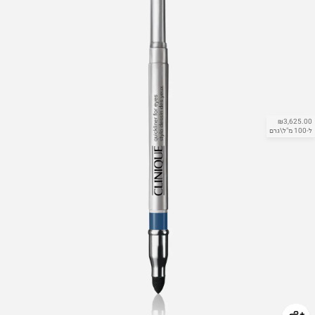
₪3,625.00
ל-100 מ"ל\גרם