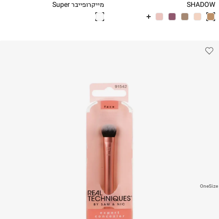
SHADOW
מייקרופייבר Super
absorbing micro-
fiber head towel
OneSize