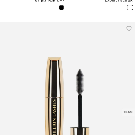
Ink
Brush
10.5ML