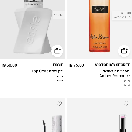
₪30.00
13.5ML
ל-100 מ"ל\גרם
50.00 ₪
ESSIE
75.00 ₪
VICTORIA'S SECRET
ספריי גוף לאישה
לק כיסוי Top Coat
Amber Romance