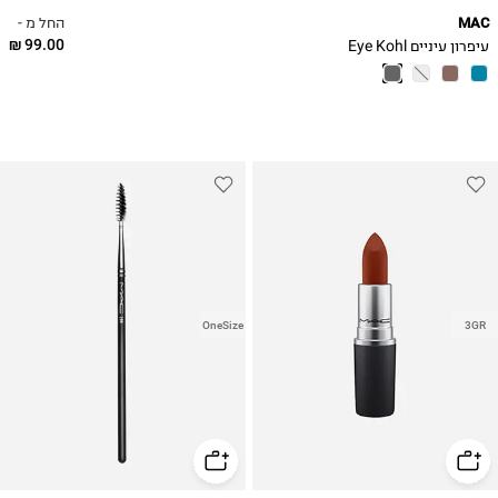
החל מ -
MAC
99.00 ₪
עיפרון עיניים Eye Kohl
OneSize
3GR