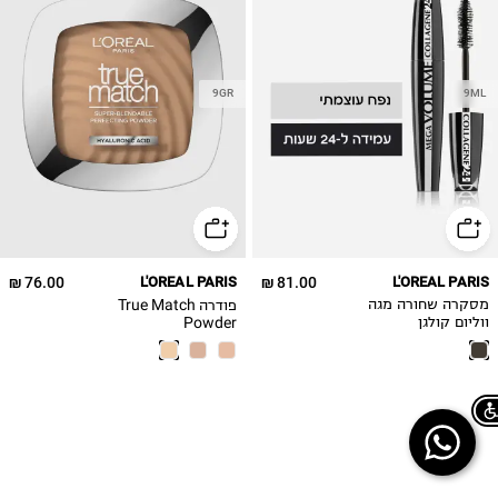
9GR
9ML
76.00 ₪
L'OREAL PARIS
81.00 ₪
L'OREAL PARIS
פודרה True Match
מסקרה שחורה מגה
Powder
ווליום קולגן
Chat on WhatsApp