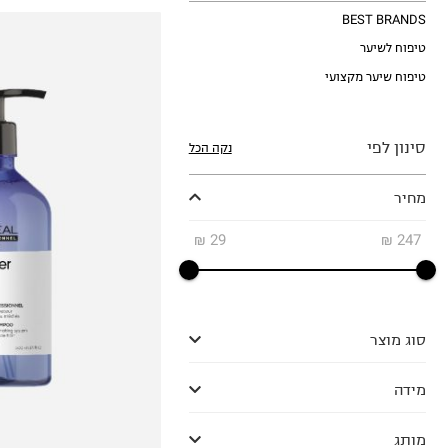
BEST BRANDS
טיפוח לשיער
טיפוח שיער מקצועי
סינון לפי
נקה הכל
מחיר
₪33.98
₪
29
₪
247
ל-100 מ"ל\גרם
סוג מוצר
מידה
מותג