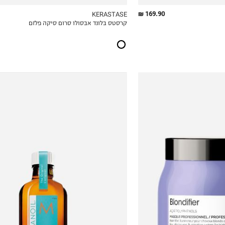
169.90 ₪
KERASTASE
קרסטס בלונד אבסולו סרום סיקה פלזם
ICKVIEW
MY LIST
QUICKVIEW
₪36.20
₪180.00
ל-100 מ"ל\גרם
ל-100 מ"ל\גרם