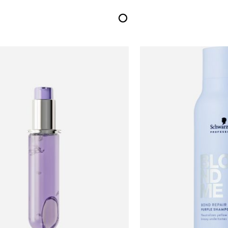
313.33
₪246.67
ל-100 מ"ל\גרם
ל-100 מ"ל\גרם