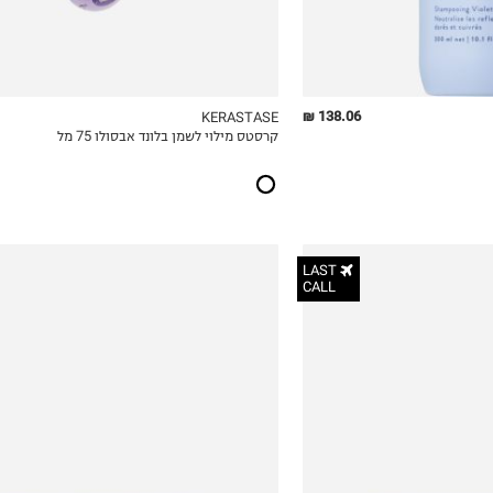
138.06 ₪
KERASTASE
קרסטס מילוי לשמן בלונד אבסולו 75 מל
ICKVIEW
MY LIST
QUICKVIEW
LAST
CALL
₪72.00
₪110.00