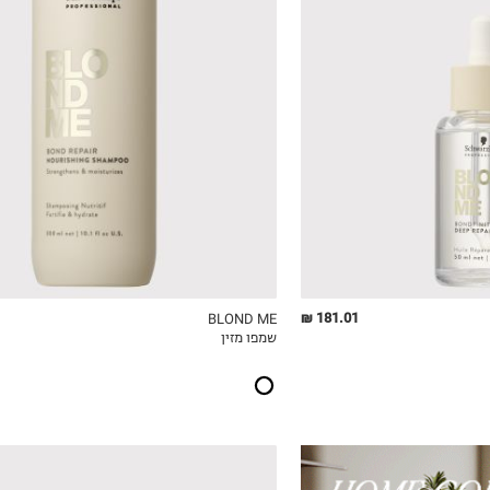
₪61.36
₪46.02
ל-100 מ"ל\גרם
ל-100 מ"ל\גרם
181.01 ₪
BLOND ME
שמפו מזין
ICKVIEW
MY LIST
QUICKVIEW