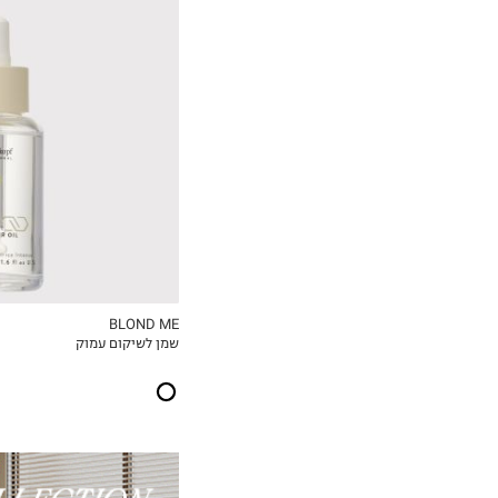
₪362.02
ל-100 מ"ל\גרם
BLOND ME
שמן לשיקום עמוק
MY LIST