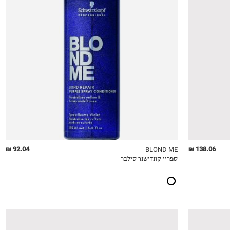
92.04 ₪
138.06 ₪
BLOND ME
ספריי קונדישנר סילבר
QUICKVIEW
MY LIST
QU