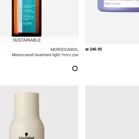
SUSTAINABLE
246.90 ₪
MOROCCANOIL
שמן טיפולי Moroccanoil treatment light
ICKVIEW
MY LIST
QUICKVIEW