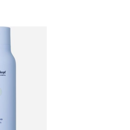
₪46.02
ל-100 מ"ל\גרם