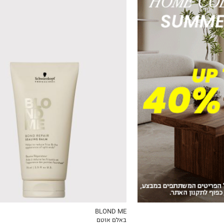
₪36.20
₪102.27
ל-100 מ"ל\גרם
ל-100 מ"ל\גרם
BLOND ME
באלם אוטם
ICKVIEW
MY LIST