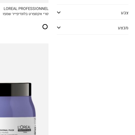
LOREAL PROFESSIONNEL
צבע
סרי אקספרט בלונדיפייר שמפו
MY LIST
מבצע
₪49.38
ל-100 מ"ל\גרם