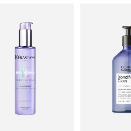
הכניסו מייל
הרשמה
אני רוצה לקבל מטרמינל איקס מידע ופרסום על הטבות,
עדכונים וקולקציות חדשות באמצעי התקשרות
והטכנולוגיה השונים כגון: דוא"ל/ סמס/ וואטסאפ ועוד.
₪54.00
₪123.33
ידוע לי כי באפשרותי לבטל את ההסכמה בכל עת באיזור
ל-100 מ"ל\גרם
ל-100 מ"ל\גרם
האישי או בפנייה לsupport@terminalx.com. למידע
נוסף על אופן השימוש במידע האישי ראו את
מדיניות
הפרטיות.