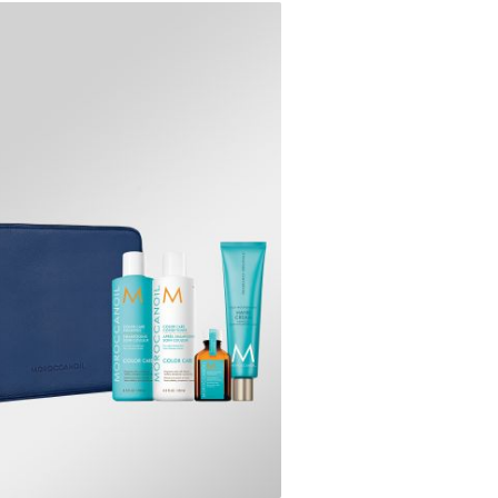
הכניסו מייל
הרשמה
אני רוצה לקבל מטרמינל איקס מידע ופרסום על הטבות,
עדכונים וקולקציות חדשות באמצעי התקשרות
והטכנולוגיה השונים כגון: דוא"ל/ סמס/ וואטסאפ ועוד.
₪38.40
ידוע לי כי באפשרותי לבטל את ההסכמה בכל עת באיזור
ל-100 מ"ל\גרם
האישי או בפנייה לsupport@terminalx.com. למידע
נוסף על אופן השימוש במידע האישי ראו את
מדיניות
הפרטיות.